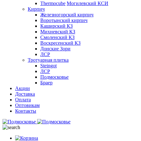
Thermocube
Могилевский КСИ
Кирпич
Железногорский кирпич
Воротынский кирпич
Каширский КЗ
Михневский КЗ
Смоленский КЗ
Воскресенский КЗ
Донские Зори
ЛСР
Тротуарная плитка
Steingot
ЛСР
Подмосковье
Браер
Акции
Доставка
Оплата
Оптовикам
Контакты