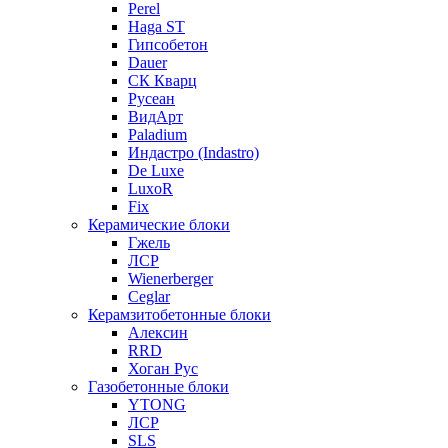
Perel
Haga ST
Гипсобетон
Dauer
СК Кварц
Русеан
ВидАрт
Paladium
Индастро (Indastro)
De Luxe
LuxoR
Fix
Керамические блоки
Гжель
ЛСР
Wienerberger
Ceglar
Керамзитобетонные блоки
Алексин
RRD
Хоган Рус
Газобетонные блоки
YTONG
ЛСР
SLS