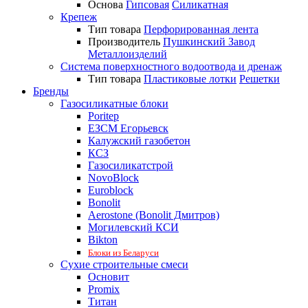
Основа
Гипсовая
Силикатная
Крепеж
Тип товара
Перфорированная лента
Производитель
Пушкинский Завод
Металлоизделий
Система поверхностного водоотвода и дренаж
Тип товара
Пластиковые лотки
Решетки
Бренды
Газосиликатные блоки
Poritep
ЕЗСМ Егорьевск
Калужский газобетон
КСЗ
Газосиликатстрой
NovoBlock
Euroblock
Bonolit
Aerostone (Bonolit Дмитров)
Могилевский КСИ
Bikton
Блоки из Беларуси
Сухие строительные смеси
Основит
Promix
Титан