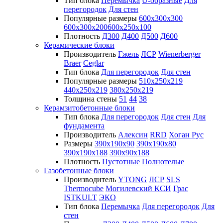
Тип блока
Перемычка
U-образные
Для
перегородок
Для стен
Популярные размеры
600х300х300
600х300х200
600х250х100
Плотность
Д300
Д400
Д500
Д600
Керамические блоки
Производитель
Гжель
ЛСР
Wienerberger
Braer
Ceglar
Тип блока
Для перегородок
Для стен
Популярные размеры
510х250х219
440х250х219
380х250х219
Толщина стены
51
44
38
Керамзитобетонные блоки
Тип блока
Для перегородок
Для стен
Для
фундамента
Производитель
Алексин
RRD
Хоган Рус
Размеры
390х190х90
390х190х80
390х190х188
390х90х188
Плотность
Пустотные
Полнотелые
Газобетонные блоки
Производитель
YTONG
ЛСР
SLS
Thermocube
Могилевский КСИ
Грас
ISTKULT
ЭКО
Тип блока
Перемычка
Для перегородок
Для
стен