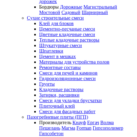
дорожек
Бордюры
Дорожные
Магистральный
Мостовой
Садовый
Шарнирный
Сухие строительные смеси
Клей для блоков
Цементно-песчаные смеси
Цветные кладочные смеси
Теплые кладочные растворы
Штукатурные смеси
Шпатлевки
Цемент в мешках
Материалы для устройства полов
Ремонтные составы
Смеси для печей и каминов
Гидроизоляционные смеси
Грунты
Кладочные растворы
Затирки, расшивки
Смеси для укладки брусчатки
Плиточный клей
Смеси для фасадных работ
Пазогребневые плиты (ПГП)
Производитель
Кнауф
Ергач
Волма
Пешелань
Магма
Forman
Гипсополимер
Гипсобетон