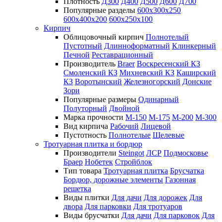
Плотность
Д300
Д400
Д500
Д600
Д700
Популярные разделы
600х300х250
600х400х200
600х250х100
Кирпич
Облицовочный кирпич
Полнотелый
Пустотный
Длинноформатный
Клинкерный
Печной
Реставрационный
Производитель
Braer
Воскресенский КЗ
Смоленский КЗ
Михневский КЗ
Каширский
КЗ
Воротынский
Железногорский
Донские
Зори
Популярные размеры
Одинарный
Полуторный
Двойной
Марка прочности
М-150
М-175
М-200
М-300
Вид кирпича
Рабочий
Лицевой
Пустотность
Полнотелые
Щелевые
Тротуарная плитка и бордюр
Производители
Steingot
ЛСР
Подмосковье
Браер
Нобетек
Стройблок
Тип товара
Тротуарная плитка
Брусчатка
Бордюр, дорожные элементы
Газонная
решетка
Виды плитки
Для дачи
Для дорожек
Для
двора
Для парковки
Для тротуаров
Виды брусчатки
Для дачи
Для парковок
Для