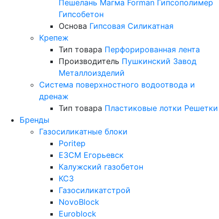
Пешелань
Магма
Forman
Гипсополимер
Гипсобетон
Основа
Гипсовая
Силикатная
Крепеж
Тип товара
Перфорированная лента
Производитель
Пушкинский Завод
Металлоизделий
Система поверхностного водоотвода и
дренаж
Тип товара
Пластиковые лотки
Решетки
Бренды
Газосиликатные блоки
Poritep
ЕЗСМ Егорьевск
Калужский газобетон
КСЗ
Газосиликатстрой
NovoBlock
Euroblock