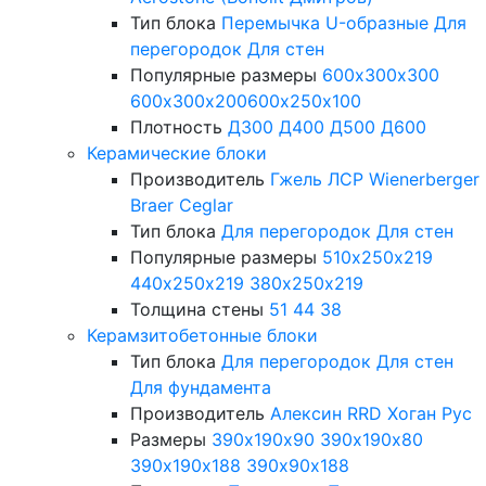
Тип блока
Перемычка
U-образные
Для
перегородок
Для стен
Популярные размеры
600х300х300
600х300х200
600х250х100
Плотность
Д300
Д400
Д500
Д600
Керамические блоки
Производитель
Гжель
ЛСР
Wienerberger
Braer
Ceglar
Тип блока
Для перегородок
Для стен
Популярные размеры
510х250х219
440х250х219
380х250х219
Толщина стены
51
44
38
Керамзитобетонные блоки
Тип блока
Для перегородок
Для стен
Для фундамента
Производитель
Алексин
RRD
Хоган Рус
Размеры
390х190х90
390х190х80
390х190х188
390х90х188