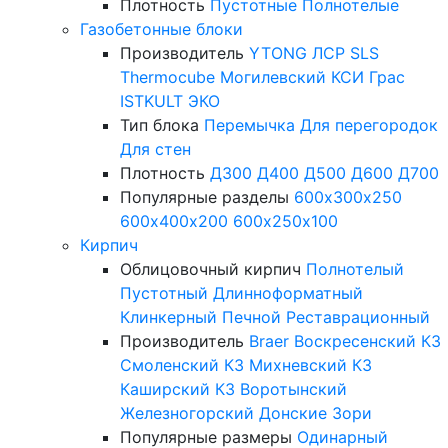
Плотность
Пустотные
Полнотелые
Газобетонные блоки
Производитель
YTONG
ЛСР
SLS
Thermocube
Могилевский КСИ
Грас
ISTKULT
ЭКО
Тип блока
Перемычка
Для перегородок
Для стен
Плотность
Д300
Д400
Д500
Д600
Д700
Популярные разделы
600х300х250
600х400х200
600х250х100
Кирпич
Облицовочный кирпич
Полнотелый
Пустотный
Длинноформатный
Клинкерный
Печной
Реставрационный
Производитель
Braer
Воскресенский КЗ
Смоленский КЗ
Михневский КЗ
Каширский КЗ
Воротынский
Железногорский
Донские Зори
Популярные размеры
Одинарный