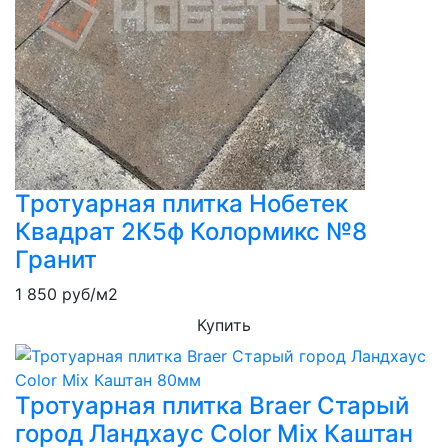
Тротуарная плитка Нобетек
Квадрат 2К5ф Колормикс №8
Гранит
1 850
руб/м2
Купить
Тротуарная плитка Braer Старый
город Ландхаус Color Mix Каштан