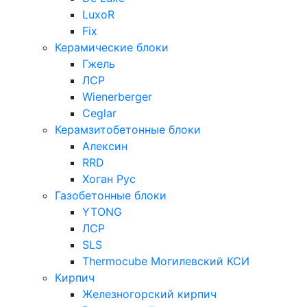
LuxoR
Fix
Керамические блоки
Гжель
ЛСР
Wienerberger
Ceglar
Керамзитобетонные блоки
Алексин
RRD
Хоган Рус
Газобетонные блоки
YTONG
ЛСР
SLS
Thermocube
Могилевский КСИ
Кирпич
Железногорский кирпич