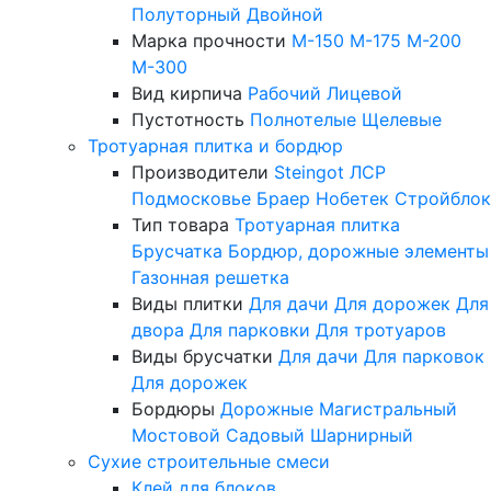
Полуторный
Двойной
Марка прочности
М-150
М-175
М-200
М-300
Вид кирпича
Рабочий
Лицевой
Пустотность
Полнотелые
Щелевые
Тротуарная плитка и бордюр
Производители
Steingot
ЛСР
Подмосковье
Браер
Нобетек
Стройблок
Тип товара
Тротуарная плитка
Брусчатка
Бордюр, дорожные элементы
Газонная решетка
Виды плитки
Для дачи
Для дорожек
Для
двора
Для парковки
Для тротуаров
Виды брусчатки
Для дачи
Для парковок
Для дорожек
Бордюры
Дорожные
Магистральный
Мостовой
Садовый
Шарнирный
Сухие строительные смеси
Клей для блоков