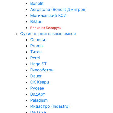
Bonolit
Aerostone (Bonolit Дмитров)
Могилевский КСИ
Bikton
Блоки из Беларуси
Сухие строительные смеси
Основит
Promix
Титан
Perel
Haga ST
Гипсобетон
Dauer
СК Кварц
Русеан
ВидАрт
Paladium
Индастро (Indastro)
De Luxe