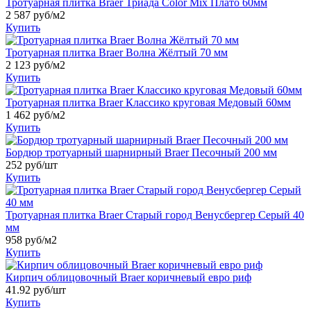
Тротуарная плитка Braer Триада Color Mix Плато 60мм
2 587
руб/м2
Купить
Тротуарная плитка Braer Волна Жёлтый 70 мм
2 123
руб/м2
Купить
Тротуарная плитка Braer Классико круговая Медовый 60мм
1 462
руб/м2
Купить
Бордюр тротуарный шарнирный Braer Песочный 200 мм
252
руб/шт
Купить
Тротуарная плитка Braer Старый город Венусбергер Серый 40
мм
958
руб/м2
Купить
Кирпич облицовочный Braer коричневый евро риф
41.92
руб/шт
Купить