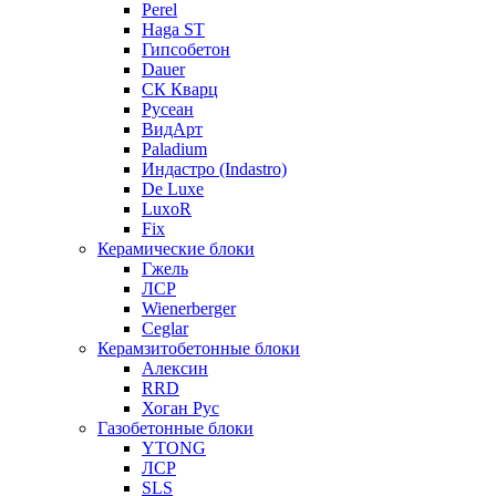
Perel
Haga ST
Гипсобетон
Dauer
СК Кварц
Русеан
ВидАрт
Paladium
Индастро (Indastro)
De Luxe
LuxoR
Fix
Керамические блоки
Гжель
ЛСР
Wienerberger
Ceglar
Керамзитобетонные блоки
Алексин
RRD
Хоган Рус
Газобетонные блоки
YTONG
ЛСР
SLS