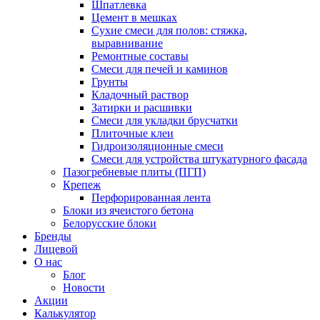
Шпатлевка
Цемент в мешках
Сухие смеси для полов: стяжка,
выравнивание
Ремонтные составы
Смеси для печей и каминов
Грунты
Кладочный раствор
Затирки и расшивки
Смеси для укладки брусчатки
Плиточные клеи
Гидроизоляционные смеси
Смеси для устройства штукатурного фасада
Пазогребневые плиты (ПГП)
Крепеж
Перфорированная лента
Блоки из ячеистого бетона
Белорусские блоки
Бренды
Лицевой
О нас
Блог
Новости
Акции
Калькулятор