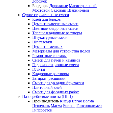
дорожек
Бордюры
Дорожные
Магистральный
Мостовой
Садовый
Шарнирный
Сухие строительные смеси
Клей для блоков
Цементно-песчаные смеси
Цветные кладочные смеси
Теплые кладочные растворы
Штукатурные смеси
Шпатлевки
Цемент в мешках
Материалы для устройства полов
Ремонтные составы
Смеси для печей и каминов
Гидроизоляционные смеси
Грунты
Кладочные растворы
Затирки, расшивки
Смеси для укладки брусчатки
Плиточный клей
Смеси для фасадных работ
Пазогребневые плиты (ПГП)
Производитель
Кнауф
Ергач
Волма
Пешелань
Магма
Forman
Гипсополимер
Гипсобетон