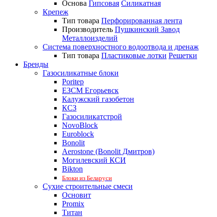
Основа
Гипсовая
Силикатная
Крепеж
Тип товара
Перфорированная лента
Производитель
Пушкинский Завод
Металлоизделий
Система поверхностного водоотвода и дренаж
Тип товара
Пластиковые лотки
Решетки
Бренды
Газосиликатные блоки
Poritep
ЕЗСМ Егорьевск
Калужский газобетон
КСЗ
Газосиликатстрой
NovoBlock
Euroblock
Bonolit
Aerostone (Bonolit Дмитров)
Могилевский КСИ
Bikton
Блоки из Беларуси
Сухие строительные смеси
Основит
Promix
Титан