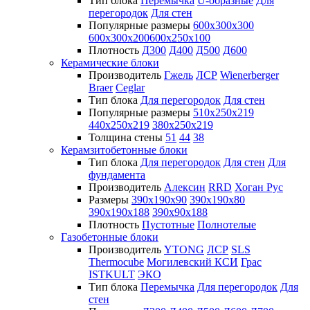
Тип блока
Перемычка
U-образные
Для
перегородок
Для стен
Популярные размеры
600х300х300
600х300х200
600х250х100
Плотность
Д300
Д400
Д500
Д600
Керамические блоки
Производитель
Гжель
ЛСР
Wienerberger
Braer
Ceglar
Тип блока
Для перегородок
Для стен
Популярные размеры
510х250х219
440х250х219
380х250х219
Толщина стены
51
44
38
Керамзитобетонные блоки
Тип блока
Для перегородок
Для стен
Для
фундамента
Производитель
Алексин
RRD
Хоган Рус
Размеры
390х190х90
390х190х80
390х190х188
390х90х188
Плотность
Пустотные
Полнотелые
Газобетонные блоки
Производитель
YTONG
ЛСР
SLS
Thermocube
Могилевский КСИ
Грас
ISTKULT
ЭКО
Тип блока
Перемычка
Для перегородок
Для
стен