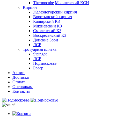
Thermocube
Могилевский КСИ
Кирпич
Железногорский кирпич
Воротынский кирпич
Каширский КЗ
Михневский КЗ
Смоленский КЗ
Воскресенский КЗ
Донские Зори
ЛСР
Тротуарная плитка
Steingot
ЛСР
Подмосковье
Браер
Акции
Доставка
Оплата
Оптовикам
Контакты