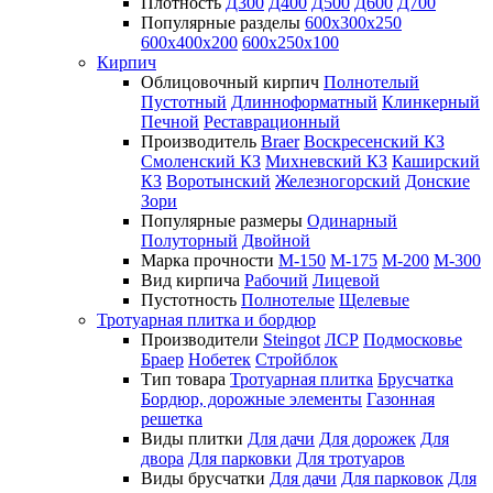
Плотность
Д300
Д400
Д500
Д600
Д700
Популярные разделы
600х300х250
600х400х200
600х250х100
Кирпич
Облицовочный кирпич
Полнотелый
Пустотный
Длинноформатный
Клинкерный
Печной
Реставрационный
Производитель
Braer
Воскресенский КЗ
Смоленский КЗ
Михневский КЗ
Каширский
КЗ
Воротынский
Железногорский
Донские
Зори
Популярные размеры
Одинарный
Полуторный
Двойной
Марка прочности
М-150
М-175
М-200
М-300
Вид кирпича
Рабочий
Лицевой
Пустотность
Полнотелые
Щелевые
Тротуарная плитка и бордюр
Производители
Steingot
ЛСР
Подмосковье
Браер
Нобетек
Стройблок
Тип товара
Тротуарная плитка
Брусчатка
Бордюр, дорожные элементы
Газонная
решетка
Виды плитки
Для дачи
Для дорожек
Для
двора
Для парковки
Для тротуаров
Виды брусчатки
Для дачи
Для парковок
Для