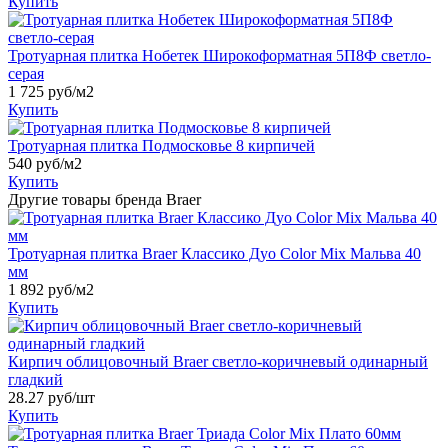
Купить
Тротуарная плитка Нобетек Широкоформатная 5П8Ф светло-
серая
1 725
руб/м2
Купить
Тротуарная плитка Подмосковье 8 кирпичей
540
руб/м2
Купить
Другие товары бренда Braer
Тротуарная плитка Braer Классико Дуо Color Mix Мальва 40
мм
1 892
руб/м2
Купить
Кирпич облицовочный Braer светло-коричневый одинарный
гладкий
28.27
руб/шт
Купить