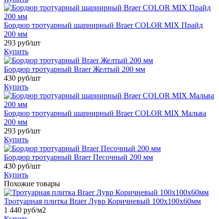
Бордюр тротуарный шарнирный Braer COLOR MIX Прайд
200 мм
293
руб/шт
Купить
Бордюр тротуарный Braer Желтый 200 мм
430
руб/шт
Купить
Бордюр тротуарный шарнирный Braer COLOR MIX Мальва
200 мм
293
руб/шт
Купить
Бордюр тротуарный Braer Песочный 200 мм
430
руб/шт
Купить
Похожие товары
Тротуарная плитка Braer Лувр Коричневый 100х100х60мм
1 440
руб/м2
Купить