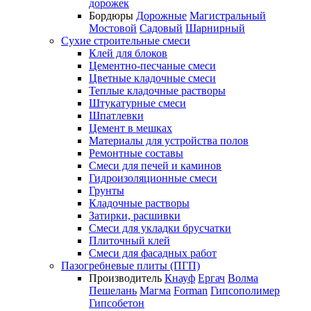
дорожек
Бордюры
Дорожные
Магистральный
Мостовой
Садовый
Шарнирный
Сухие строительные смеси
Клей для блоков
Цементно-песчаные смеси
Цветные кладочные смеси
Теплые кладочные растворы
Штукатурные смеси
Шпатлевки
Цемент в мешках
Материалы для устройства полов
Ремонтные составы
Смеси для печей и каминов
Гидроизоляционные смеси
Грунты
Кладочные растворы
Затирки, расшивки
Смеси для укладки брусчатки
Плиточный клей
Смеси для фасадных работ
Пазогребневые плиты (ПГП)
Производитель
Кнауф
Ергач
Волма
Пешелань
Магма
Forman
Гипсополимер
Гипсобетон