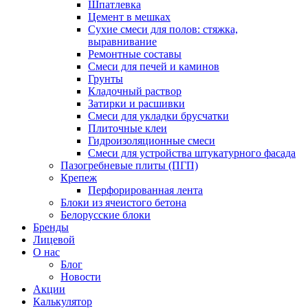
Шпатлевка
Цемент в мешках
Сухие смеси для полов: стяжка,
выравнивание
Ремонтные составы
Смеси для печей и каминов
Грунты
Кладочный раствор
Затирки и расшивки
Смеси для укладки брусчатки
Плиточные клеи
Гидроизоляционные смеси
Смеси для устройства штукатурного фасада
Пазогребневые плиты (ПГП)
Крепеж
Перфорированная лента
Блоки из ячеистого бетона
Белорусские блоки
Бренды
Лицевой
О нас
Блог
Новости
Акции
Калькулятор