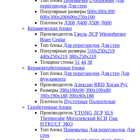
Тип блока
Перемычка
U-образные
Для
перегородок
Для стен
Популярные размеры
600х300х300
600х300х200
600х250х100
Плотность
Д300
Д400
Д500
Д600
Керамические блоки
Производитель
Гжель
ЛСР
Wienerberger
Braer
Ceglar
Тип блока
Для перегородок
Для стен
Популярные размеры
510х250х219
440х250х219
380х250х219
Толщина стены
51
44
38
Керамзитобетонные блоки
Тип блока
Для перегородок
Для стен
Для
фундамента
Производитель
Алексин
RRD
Хоган Рус
Размеры
390х190х90
390х190х80
390х190х188
390х90х188
Плотность
Пустотные
Полнотелые
Газобетонные блоки
Производитель
YTONG
ЛСР
SLS
Thermocube
Могилевский КСИ
Грас
ISTKULT
ЭКО
Тип блока
Перемычка
Для перегородок
Для
стен