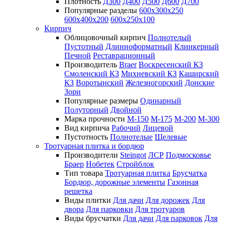
Плотность
Д300
Д400
Д500
Д600
Д700
Популярные разделы
600х300х250
600х400х200
600х250х100
Кирпич
Облицовочный кирпич
Полнотелый
Пустотный
Длинноформатный
Клинкерный
Печной
Реставрационный
Производитель
Braer
Воскресенский КЗ
Смоленский КЗ
Михневский КЗ
Каширский
КЗ
Воротынский
Железногорский
Донские
Зори
Популярные размеры
Одинарный
Полуторный
Двойной
Марка прочности
М-150
М-175
М-200
М-300
Вид кирпича
Рабочий
Лицевой
Пустотность
Полнотелые
Щелевые
Тротуарная плитка и бордюр
Производители
Steingot
ЛСР
Подмосковье
Браер
Нобетек
Стройблок
Тип товара
Тротуарная плитка
Брусчатка
Бордюр, дорожные элементы
Газонная
решетка
Виды плитки
Для дачи
Для дорожек
Для
двора
Для парковки
Для тротуаров
Виды брусчатки
Для дачи
Для парковок
Для