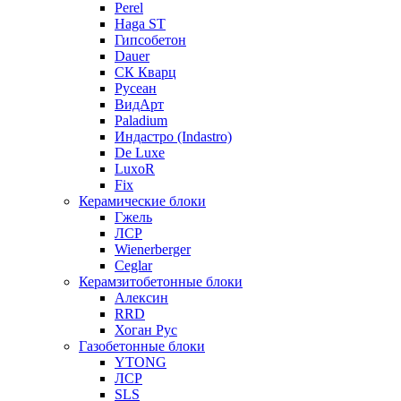
Perel
Haga ST
Гипсобетон
Dauer
СК Кварц
Русеан
ВидАрт
Paladium
Индастро (Indastro)
De Luxe
LuxoR
Fix
Керамические блоки
Гжель
ЛСР
Wienerberger
Ceglar
Керамзитобетонные блоки
Алексин
RRD
Хоган Рус
Газобетонные блоки
YTONG
ЛСР
SLS