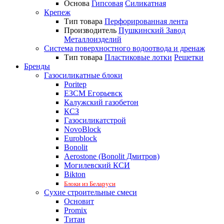
Основа
Гипсовая
Силикатная
Крепеж
Тип товара
Перфорированная лента
Производитель
Пушкинский Завод
Металлоизделий
Система поверхностного водоотвода и дренаж
Тип товара
Пластиковые лотки
Решетки
Бренды
Газосиликатные блоки
Poritep
ЕЗСМ Егорьевск
Калужский газобетон
КСЗ
Газосиликатстрой
NovoBlock
Euroblock
Bonolit
Aerostone (Bonolit Дмитров)
Могилевский КСИ
Bikton
Блоки из Беларуси
Сухие строительные смеси
Основит
Promix
Титан