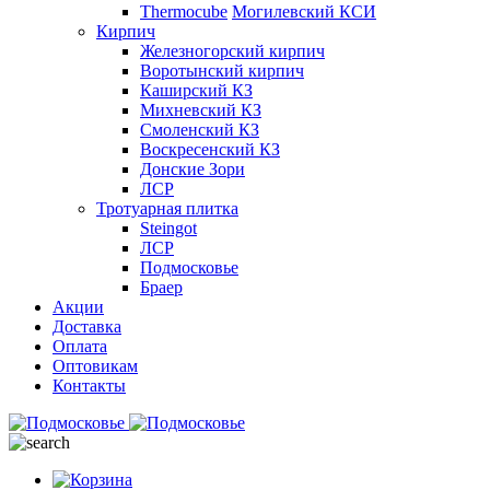
Thermocube
Могилевский КСИ
Кирпич
Железногорский кирпич
Воротынский кирпич
Каширский КЗ
Михневский КЗ
Смоленский КЗ
Воскресенский КЗ
Донские Зори
ЛСР
Тротуарная плитка
Steingot
ЛСР
Подмосковье
Браер
Акции
Доставка
Оплата
Оптовикам
Контакты