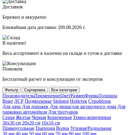
Доставим
Бережно и аккуратно
Ближайшая дата доставки:
[09.08.2026 г.
В наличии!
Весь ассортимент в наличии на складе и готов к доставке
Поможем
Бесплатный расчет и консультации от экспертов
Фильтр
Сортировка
Все категории
Производитель
Применение
Цвет
Размер
Форма
Толщина
Braer
ЛСР
Подмосковье
Steingot
Нобетек
Стройблок
Для дачи
Для дорожек
Для двора/для загородного дома
Для
парковки автомобиля
Для тротуаров
Серая
Желтая
Черная
Коричневая
Темно-коричневая
30х30 см
20х20 см
16х16 см
Прямоугольная
Трапеция
Волна
Угловая/Радиальная
30 мм
40 мм
50 мм
60 мм
70 мм
80 мм
100 мм