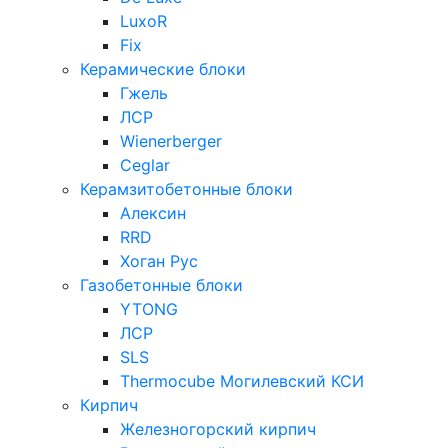
LuxoR
Fix
Керамические блоки
Гжель
ЛСР
Wienerberger
Ceglar
Керамзитобетонные блоки
Алексин
RRD
Хоган Рус
Газобетонные блоки
YTONG
ЛСР
SLS
Thermocube
Могилевский КСИ
Кирпич
Железногорский кирпич