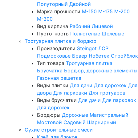
Полуторный
Двойной
Марка прочности
М-150
М-175
М-200
М-300
Вид кирпича
Рабочий
Лицевой
Пустотность
Полнотелые
Щелевые
Тротуарная плитка и бордюр
Производители
Steingot
ЛСР
Подмосковье
Браер
Нобетек
Стройблок
Тип товара
Тротуарная плитка
Брусчатка
Бордюр, дорожные элементы
Газонная решетка
Виды плитки
Для дачи
Для дорожек
Для
двора
Для парковки
Для тротуаров
Виды брусчатки
Для дачи
Для парковок
Для дорожек
Бордюры
Дорожные
Магистральный
Мостовой
Садовый
Шарнирный
Сухие строительные смеси
Клей для блоков