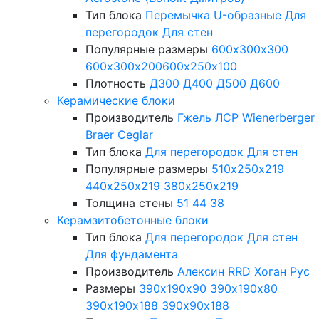
Тип блока
Перемычка
U-образные
Для
перегородок
Для стен
Популярные размеры
600х300х300
600х300х200
600х250х100
Плотность
Д300
Д400
Д500
Д600
Керамические блоки
Производитель
Гжель
ЛСР
Wienerberger
Braer
Ceglar
Тип блока
Для перегородок
Для стен
Популярные размеры
510х250х219
440х250х219
380х250х219
Толщина стены
51
44
38
Керамзитобетонные блоки
Тип блока
Для перегородок
Для стен
Для фундамента
Производитель
Алексин
RRD
Хоган Рус
Размеры
390х190х90
390х190х80
390х190х188
390х90х188