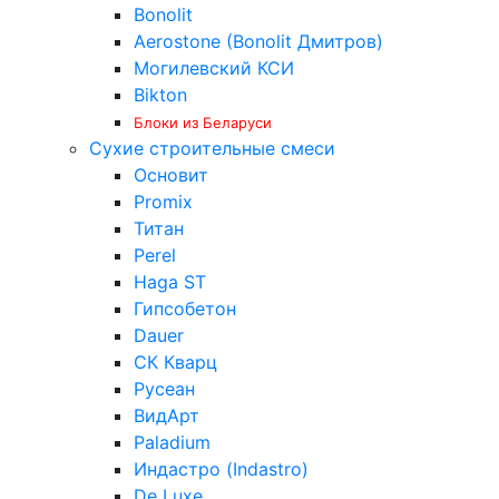
Bonolit
Aerostone (Bonolit Дмитров)
Могилевский КСИ
Bikton
Блоки из Беларуси
Сухие строительные смеси
Основит
Promix
Титан
Perel
Haga ST
Гипсобетон
Dauer
СК Кварц
Русеан
ВидАрт
Paladium
Индастро (Indastro)
De Luxe