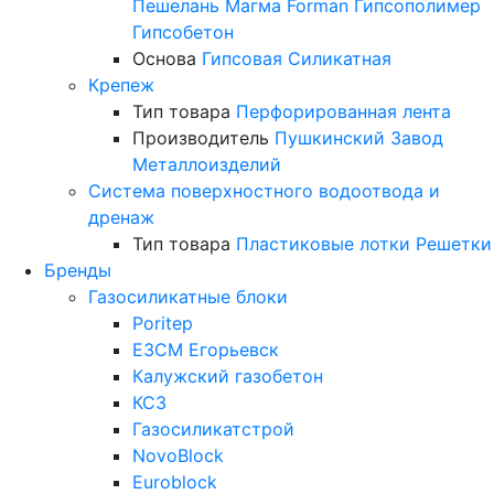
Пешелань
Магма
Forman
Гипсополимер
Гипсобетон
Основа
Гипсовая
Силикатная
Крепеж
Тип товара
Перфорированная лента
Производитель
Пушкинский Завод
Металлоизделий
Система поверхностного водоотвода и
дренаж
Тип товара
Пластиковые лотки
Решетки
Бренды
Газосиликатные блоки
Poritep
ЕЗСМ Егорьевск
Калужский газобетон
КСЗ
Газосиликатстрой
NovoBlock
Euroblock