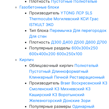
Плотность
Пустотные
Полнотелые
Газобетонные блоки
Производитель
YTONG
ЛСР
SLS
Thermocube
Могилевский КСИ
Грас
ISTKULT
ЭКО
Тип блока
Перемычка
Для перегородок
Для стен
Плотность
Д300
Д400
Д500
Д600
Д700
Популярные разделы
600х300х250
600х400х200
600х250х100
Кирпич
Облицовочный кирпич
Полнотелый
Пустотный
Длинноформатный
Клинкерный
Печной
Реставрационный
Производитель
Braer
Воскресенский КЗ
Смоленский КЗ
Михневский КЗ
Каширский КЗ
Воротынский
Железногорский
Донские Зори
Популярные размеры
Одинарный