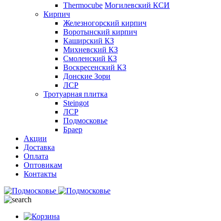
Thermocube
Могилевский КСИ
Кирпич
Железногорский кирпич
Воротынский кирпич
Каширский КЗ
Михневский КЗ
Смоленский КЗ
Воскресенский КЗ
Донские Зори
ЛСР
Тротуарная плитка
Steingot
ЛСР
Подмосковье
Браер
Акции
Доставка
Оплата
Оптовикам
Контакты