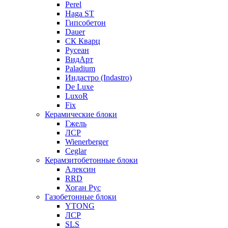
Perel
Haga ST
Гипсобетон
Dauer
СК Кварц
Русеан
ВидАрт
Paladium
Индастро (Indastro)
De Luxe
LuxoR
Fix
Керамические блоки
Гжель
ЛСР
Wienerberger
Ceglar
Керамзитобетонные блоки
Алексин
RRD
Хоган Рус
Газобетонные блоки
YTONG
ЛСР
SLS