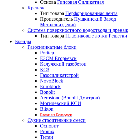
Основа
Гипсовая
Силикатная
Крепеж
Тип товара
Перфорированная лента
Производитель
Пушкинский Завод
Металлоизделий
Система поверхностного водоотвода и дренаж
Тип товара
Пластиковые лотки
Решетки
Бренды
Газосиликатные блоки
Poritep
ЕЗСМ Егорьевск
Калужский газобетон
КСЗ
Газосиликатстрой
NovoBlock
Euroblock
Bonolit
Aerostone (Bonolit Дмитров)
Могилевский КСИ
Bikton
Блоки из Беларуси
Сухие строительные смеси
Основит
Promix
Титан