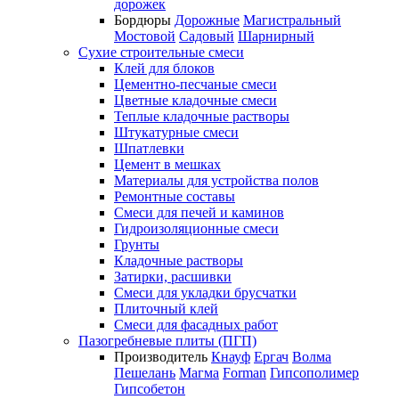
дорожек
Бордюры
Дорожные
Магистральный
Мостовой
Садовый
Шарнирный
Сухие строительные смеси
Клей для блоков
Цементно-песчаные смеси
Цветные кладочные смеси
Теплые кладочные растворы
Штукатурные смеси
Шпатлевки
Цемент в мешках
Материалы для устройства полов
Ремонтные составы
Смеси для печей и каминов
Гидроизоляционные смеси
Грунты
Кладочные растворы
Затирки, расшивки
Смеси для укладки брусчатки
Плиточный клей
Смеси для фасадных работ
Пазогребневые плиты (ПГП)
Производитель
Кнауф
Ергач
Волма
Пешелань
Магма
Forman
Гипсополимер
Гипсобетон