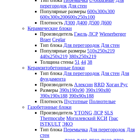
Тип блока
Перемычка
U-образные
Для
перегородок
Для стен
Популярные размеры
600х300х300
600х300х200
600х250х100
Плотность
Д300
Д400
Д500
Д600
Керамические блоки
Производитель
Гжель
ЛСР
Wienerberger
Braer
Ceglar
Тип блока
Для перегородок
Для стен
Популярные размеры
510х250х219
440х250х219
380х250х219
Толщина стены
51
44
38
Керамзитобетонные блоки
Тип блока
Для перегородок
Для стен
Для
фундамента
Производитель
Алексин
RRD
Хоган Рус
Размеры
390х190х90
390х190х80
390х190х188
390х90х188
Плотность
Пустотные
Полнотелые
Газобетонные блоки
Производитель
YTONG
ЛСР
SLS
Thermocube
Могилевский КСИ
Грас
ISTKULT
ЭКО
Тип блока
Перемычка
Для перегородок
Для
стен