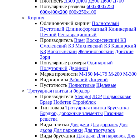
Плотность
Д300
Д400
Д500
Д600
Д700
Популярные разделы
600х300х250
600х400х200
600х250х100
Кирпич
Облицовочный кирпич
Полнотелый
Пустотный
Длинноформатный
Клинкерный
Печной
Реставрационный
Производитель
Braer
Воскресенский КЗ
Смоленский КЗ
Михневский КЗ
Каширский
КЗ
Воротынский
Железногорский
Донские
Зори
Популярные размеры
Одинарный
Полуторный
Двойной
Марка прочности
М-150
М-175
М-200
М-300
Вид кирпича
Рабочий
Лицевой
Пустотность
Полнотелые
Щелевые
Тротуарная плитка и бордюр
Производители
Steingot
ЛСР
Подмосковье
Браер
Нобетек
Стройблок
Тип товара
Тротуарная плитка
Брусчатка
Бордюр, дорожные элементы
Газонная
решетка
Виды плитки
Для дачи
Для дорожек
Для
двора
Для парковки
Для тротуаров
Виды брусчатки
Для дачи
Для парковок
Для