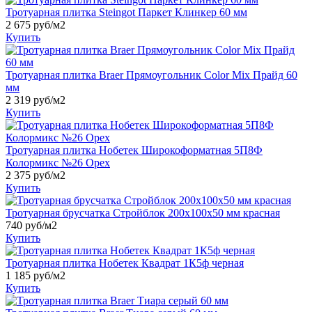
Тротуарная плитка Steingot Паркет Клинкер 60 мм
2 675
руб/м2
Купить
Тротуарная плитка Braer Прямоугольник Color Mix Прайд 60
мм
2 319
руб/м2
Купить
Тротуарная плитка Нобетек Широкоформатная 5П8Ф
Колормикс №26 Орех
2 375
руб/м2
Купить
Тротуарная брусчатка Стройблок 200х100х50 мм красная
740
руб/м2
Купить
Тротуарная плитка Нобетек Квадрат 1К5ф черная
1 185
руб/м2
Купить