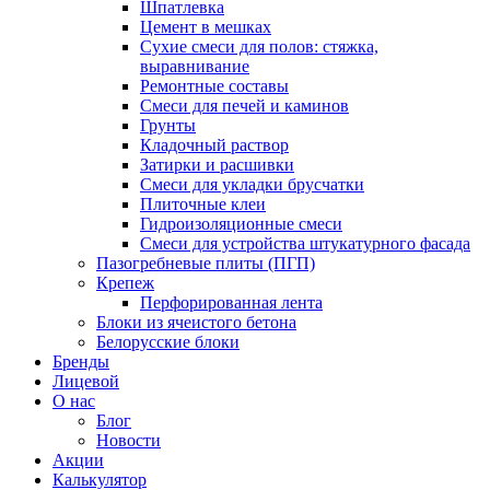
Шпатлевка
Цемент в мешках
Сухие смеси для полов: стяжка,
выравнивание
Ремонтные составы
Смеси для печей и каминов
Грунты
Кладочный раствор
Затирки и расшивки
Смеси для укладки брусчатки
Плиточные клеи
Гидроизоляционные смеси
Смеси для устройства штукатурного фасада
Пазогребневые плиты (ПГП)
Крепеж
Перфорированная лента
Блоки из ячеистого бетона
Белорусские блоки
Бренды
Лицевой
О нас
Блог
Новости
Акции
Калькулятор