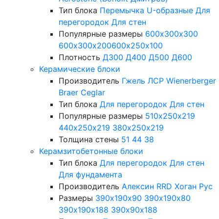
Тип блока
Перемычка
U-образные
Для
перегородок
Для стен
Популярные размеры
600х300х300
600х300х200
600х250х100
Плотность
Д300
Д400
Д500
Д600
Керамические блоки
Производитель
Гжель
ЛСР
Wienerberger
Braer
Ceglar
Тип блока
Для перегородок
Для стен
Популярные размеры
510х250х219
440х250х219
380х250х219
Толщина стены
51
44
38
Керамзитобетонные блоки
Тип блока
Для перегородок
Для стен
Для фундамента
Производитель
Алексин
RRD
Хоган Рус
Размеры
390х190х90
390х190х80
390х190х188
390х90х188