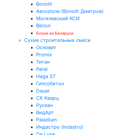
Bonolit
Aerostone (Bonolit Дмитров)
Могилевский КСИ
Bikton
Блоки из Беларуси
Сухие строительные смеси
Основит
Promix
Титан
Perel
Haga ST
Гипсобетон
Dauer
СК Кварц
Русеан
ВидАрт
Paladium
Индастро (Indastro)
De Luxe