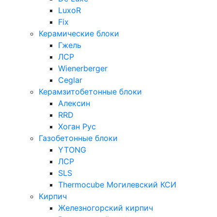
LuxoR
Fix
Керамические блоки
Гжель
ЛСР
Wienerberger
Ceglar
Керамзитобетонные блоки
Алексин
RRD
Хоган Рус
Газобетонные блоки
YTONG
ЛСР
SLS
Thermocube
Могилевский КСИ
Кирпич
Железногорский кирпич