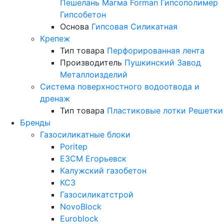
Пешелань
Магма
Forman
Гипсополимер
Гипсобетон
Основа
Гипсовая
Силикатная
Крепеж
Тип товара
Перфорированная лента
Производитель
Пушкинский Завод
Металлоизделий
Система поверхностного водоотвода и
дренаж
Тип товара
Пластиковые лотки
Решетки
Бренды
Газосиликатные блоки
Poritep
ЕЗСМ Егорьевск
Калужский газобетон
КСЗ
Газосиликатстрой
NovoBlock
Euroblock