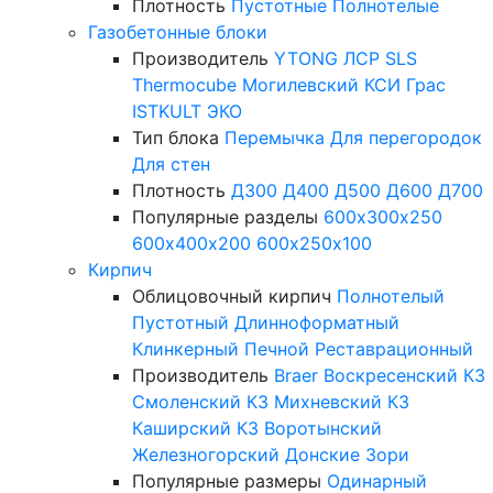
Плотность
Пустотные
Полнотелые
Газобетонные блоки
Производитель
YTONG
ЛСР
SLS
Thermocube
Могилевский КСИ
Грас
ISTKULT
ЭКО
Тип блока
Перемычка
Для перегородок
Для стен
Плотность
Д300
Д400
Д500
Д600
Д700
Популярные разделы
600х300х250
600х400х200
600х250х100
Кирпич
Облицовочный кирпич
Полнотелый
Пустотный
Длинноформатный
Клинкерный
Печной
Реставрационный
Производитель
Braer
Воскресенский КЗ
Смоленский КЗ
Михневский КЗ
Каширский КЗ
Воротынский
Железногорский
Донские Зори
Популярные размеры
Одинарный