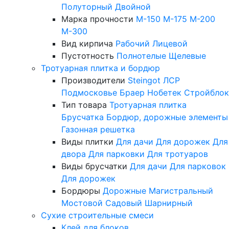
Полуторный
Двойной
Марка прочности
М-150
М-175
М-200
М-300
Вид кирпича
Рабочий
Лицевой
Пустотность
Полнотелые
Щелевые
Тротуарная плитка и бордюр
Производители
Steingot
ЛСР
Подмосковье
Браер
Нобетек
Стройблок
Тип товара
Тротуарная плитка
Брусчатка
Бордюр, дорожные элементы
Газонная решетка
Виды плитки
Для дачи
Для дорожек
Для
двора
Для парковки
Для тротуаров
Виды брусчатки
Для дачи
Для парковок
Для дорожек
Бордюры
Дорожные
Магистральный
Мостовой
Садовый
Шарнирный
Сухие строительные смеси
Клей для блоков