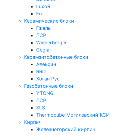
LuxoR
Fix
Керамические блоки
Гжель
ЛСР
Wienerberger
Ceglar
Керамзитобетонные блоки
Алексин
RRD
Хоган Рус
Газобетонные блоки
YTONG
ЛСР
SLS
Thermocube
Могилевский КСИ
Кирпич
Железногорский кирпич