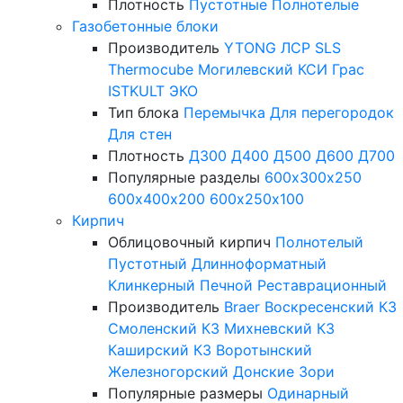
Плотность
Пустотные
Полнотелые
Газобетонные блоки
Производитель
YTONG
ЛСР
SLS
Thermocube
Могилевский КСИ
Грас
ISTKULT
ЭКО
Тип блока
Перемычка
Для перегородок
Для стен
Плотность
Д300
Д400
Д500
Д600
Д700
Популярные разделы
600х300х250
600х400х200
600х250х100
Кирпич
Облицовочный кирпич
Полнотелый
Пустотный
Длинноформатный
Клинкерный
Печной
Реставрационный
Производитель
Braer
Воскресенский КЗ
Смоленский КЗ
Михневский КЗ
Каширский КЗ
Воротынский
Железногорский
Донские Зори
Популярные размеры
Одинарный