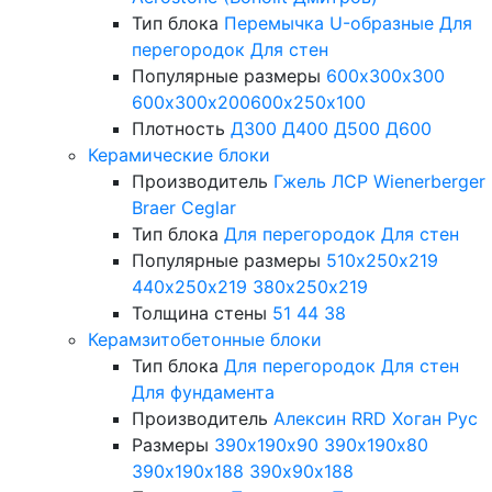
Тип блока
Перемычка
U-образные
Для
перегородок
Для стен
Популярные размеры
600х300х300
600х300х200
600х250х100
Плотность
Д300
Д400
Д500
Д600
Керамические блоки
Производитель
Гжель
ЛСР
Wienerberger
Braer
Ceglar
Тип блока
Для перегородок
Для стен
Популярные размеры
510х250х219
440х250х219
380х250х219
Толщина стены
51
44
38
Керамзитобетонные блоки
Тип блока
Для перегородок
Для стен
Для фундамента
Производитель
Алексин
RRD
Хоган Рус
Размеры
390х190х90
390х190х80
390х190х188
390х90х188