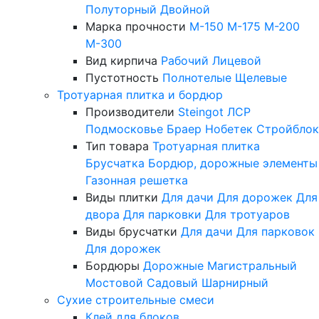
Полуторный
Двойной
Марка прочности
М-150
М-175
М-200
М-300
Вид кирпича
Рабочий
Лицевой
Пустотность
Полнотелые
Щелевые
Тротуарная плитка и бордюр
Производители
Steingot
ЛСР
Подмосковье
Браер
Нобетек
Стройблок
Тип товара
Тротуарная плитка
Брусчатка
Бордюр, дорожные элементы
Газонная решетка
Виды плитки
Для дачи
Для дорожек
Для
двора
Для парковки
Для тротуаров
Виды брусчатки
Для дачи
Для парковок
Для дорожек
Бордюры
Дорожные
Магистральный
Мостовой
Садовый
Шарнирный
Сухие строительные смеси
Клей для блоков