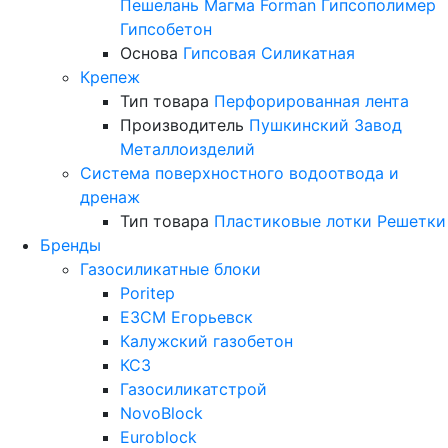
Пешелань
Магма
Forman
Гипсополимер
Гипсобетон
Основа
Гипсовая
Силикатная
Крепеж
Тип товара
Перфорированная лента
Производитель
Пушкинский Завод
Металлоизделий
Система поверхностного водоотвода и
дренаж
Тип товара
Пластиковые лотки
Решетки
Бренды
Газосиликатные блоки
Poritep
ЕЗСМ Егорьевск
Калужский газобетон
КСЗ
Газосиликатстрой
NovoBlock
Euroblock