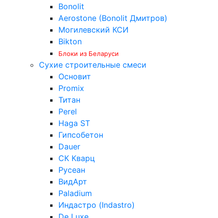
Bonolit
Aerostone (Bonolit Дмитров)
Могилевский КСИ
Bikton
Блоки из Беларуси
Сухие строительные смеси
Основит
Promix
Титан
Perel
Haga ST
Гипсобетон
Dauer
СК Кварц
Русеан
ВидАрт
Paladium
Индастро (Indastro)
De Luxe