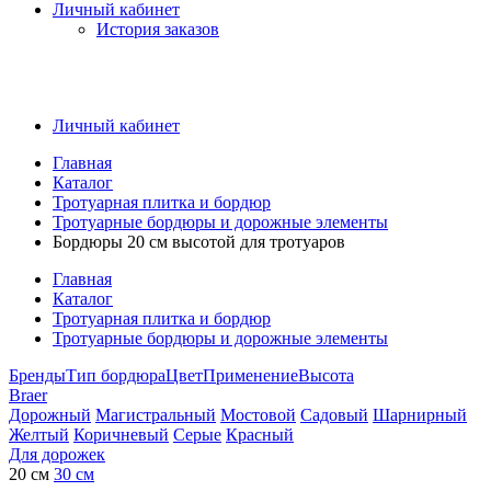
Личный кабинет
История заказов
Личный кабинет
Главная
Каталог
Тротуарная плитка и бордюр
Тротуарные бордюры и дорожные элементы
Бордюры 20 см высотой для тротуаров
Главная
Каталог
Тротуарная плитка и бордюр
Тротуарные бордюры и дорожные элементы
Бренды
Тип бордюра
Цвет
Применение
Высота
Braer
Дорожный
Магистральный
Мостовой
Садовый
Шарнирный
Желтый
Коричневый
Серые
Красный
Для дорожек
20 см
30 см