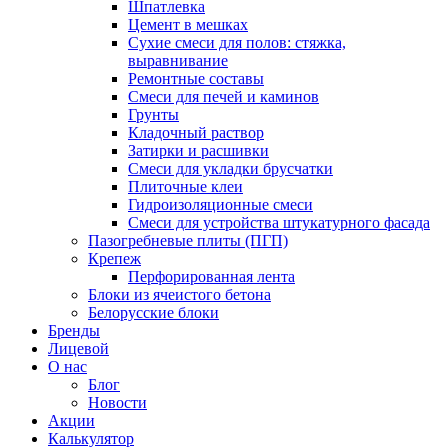
Шпатлевка
Цемент в мешках
Сухие смеси для полов: стяжка,
выравнивание
Ремонтные составы
Смеси для печей и каминов
Грунты
Кладочный раствор
Затирки и расшивки
Смеси для укладки брусчатки
Плиточные клеи
Гидроизоляционные смеси
Смеси для устройства штукатурного фасада
Пазогребневые плиты (ПГП)
Крепеж
Перфорированная лента
Блоки из ячеистого бетона
Белорусские блоки
Бренды
Лицевой
О нас
Блог
Новости
Акции
Калькулятор