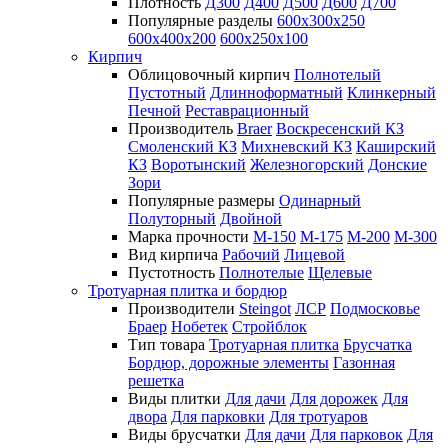
Плотность
Д300
Д400
Д500
Д600
Д700
Популярные разделы
600х300х250
600х400х200
600х250х100
Кирпич
Облицовочный кирпич
Полнотелый
Пустотный
Длинноформатный
Клинкерный
Печной
Реставрационный
Производитель
Braer
Воскресенский КЗ
Смоленский КЗ
Михневский КЗ
Каширский
КЗ
Воротынский
Железногорский
Донские
Зори
Популярные размеры
Одинарный
Полуторный
Двойной
Марка прочности
М-150
М-175
М-200
М-300
Вид кирпича
Рабочий
Лицевой
Пустотность
Полнотелые
Щелевые
Тротуарная плитка и бордюр
Производители
Steingot
ЛСР
Подмосковье
Браер
Нобетек
Стройблок
Тип товара
Тротуарная плитка
Брусчатка
Бордюр, дорожные элементы
Газонная
решетка
Виды плитки
Для дачи
Для дорожек
Для
двора
Для парковки
Для тротуаров
Виды брусчатки
Для дачи
Для парковок
Для