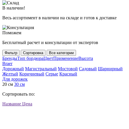
В наличии!
Весь ассортимент в наличии на складе и готов к доставке
Поможем
Бесплатный расчет и консультации от экспертов
Фильтр
Сортировка
Все категории
Бренды
Тип бордюра
Цвет
Применение
Высота
Braer
Дорожный
Магистральный
Мостовой
Садовый
Шарнирный
Желтый
Коричневый
Серые
Красный
Для дорожек
20 см
30 см
Сортировать по:
Название
Цена