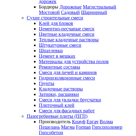
дорожек
Бордюры
Дорожные
Магистральный
Мостовой
Садовый
Шарнирный
Сухие строительные смеси
Клей для блоков
Цементно-песчаные смеси
Цветные кладочные смеси
Теплые кладочные растворы
Штукатурные смеси
Шпатлевки
Цемент в мешках
Материалы для устройства полов
Ремонтные составы
Смеси для печей и каминов
Гидроизоляционные смеси
Грунты
Кладочные растворы
Затирки, расшивки
Смеси для укладки брусчатки
Плиточный клей
Смеси для фасадных работ
Пазогребневые плиты (ПГП)
Производитель
Кнауф
Ергач
Волма
Пешелань
Магма
Forman
Гипсополимер
Гипсобетон