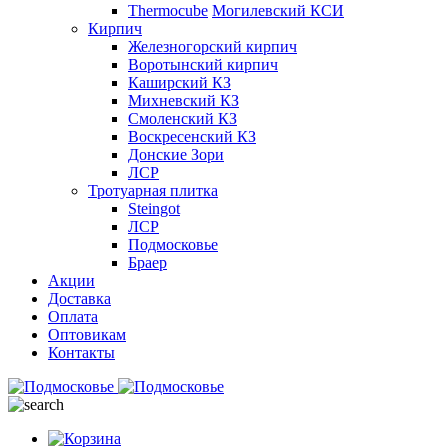
Thermocube
Могилевский КСИ
Кирпич
Железногорский кирпич
Воротынский кирпич
Каширский КЗ
Михневский КЗ
Смоленский КЗ
Воскресенский КЗ
Донские Зори
ЛСР
Тротуарная плитка
Steingot
ЛСР
Подмосковье
Браер
Акции
Доставка
Оплата
Оптовикам
Контакты