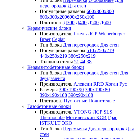
Тип блока
Перемычка
U-образные
Для
перегородок
Для стен
Популярные размеры
600х300х300
600х300х200
600х250х100
Плотность
Д300
Д400
Д500
Д600
Керамические блоки
Производитель
Гжель
ЛСР
Wienerberger
Braer
Ceglar
Тип блока
Для перегородок
Для стен
Популярные размеры
510х250х219
440х250х219
380х250х219
Толщина стены
51
44
38
Керамзитобетонные блоки
Тип блока
Для перегородок
Для стен
Для
фундамента
Производитель
Алексин
RRD
Хоган Рус
Размеры
390х190х90
390х190х80
390х190х188
390х90х188
Плотность
Пустотные
Полнотелые
Газобетонные блоки
Производитель
YTONG
ЛСР
SLS
Thermocube
Могилевский КСИ
Грас
ISTKULT
ЭКО
Тип блока
Перемычка
Для перегородок
Для
стен