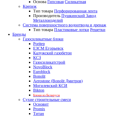
Основа
Гипсовая
Силикатная
Крепеж
Тип товара
Перфорированная лента
Производитель
Пушкинский Завод
Металлоизделий
Система поверхностного водоотвода и дренаж
Тип товара
Пластиковые лотки
Решетки
Бренды
Газосиликатные блоки
Poritep
ЕЗСМ Егорьевск
Калужский газобетон
КСЗ
Газосиликатстрой
NovoBlock
Euroblock
Bonolit
Aerostone (Bonolit Дмитров)
Могилевский КСИ
Bikton
Блоки из Беларуси
Сухие строительные смеси
Основит
Promix
Титан