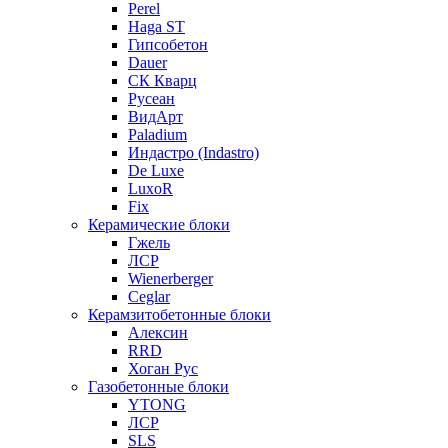
Perel
Haga ST
Гипсобетон
Dauer
СК Кварц
Русеан
ВидАрт
Paladium
Индастро (Indastro)
De Luxe
LuxoR
Fix
Керамические блоки
Гжель
ЛСР
Wienerberger
Ceglar
Керамзитобетонные блоки
Алексин
RRD
Хоган Рус
Газобетонные блоки
YTONG
ЛСР
SLS