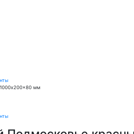
нты
 1000x200x80 мм
нты
й Подмосковье красн