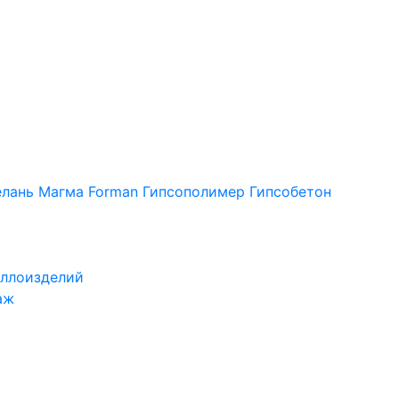
лань
Магма
Forman
Гипсополимер
Гипсобетон
ллоизделий
аж