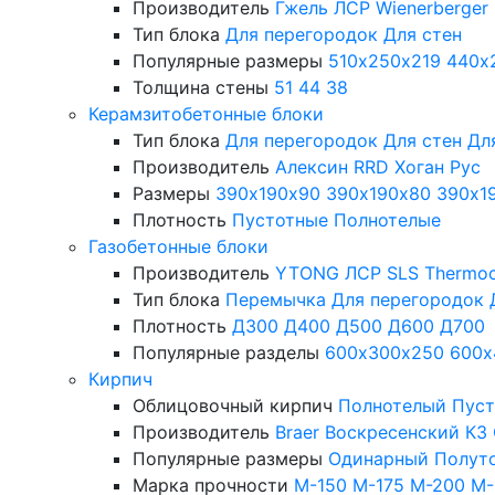
Производитель
Гжель
ЛСР
Wienerberger
Тип блока
Для перегородок
Для стен
Популярные размеры
510х250х219
440х
Толщина стены
51
44
38
Керамзитобетонные блоки
Тип блока
Для перегородок
Для стен
Дл
Производитель
Алексин
RRD
Хоган Рус
Размеры
390х190х90
390х190х80
390х1
Плотность
Пустотные
Полнотелые
Газобетонные блоки
Производитель
YTONG
ЛСР
SLS
Thermo
Тип блока
Перемычка
Для перегородок
Плотность
Д300
Д400
Д500
Д600
Д700
Популярные разделы
600х300х250
600х
Кирпич
Облицовочный кирпич
Полнотелый
Пус
Производитель
Braer
Воскресенский КЗ
Популярные размеры
Одинарный
Полут
Марка прочности
М-150
М-175
М-200
М-