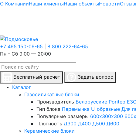
О Компании
Наши клиенты
Наши объекты
Новости
Отзыв
+7 495 150-09-65
|
8 800 222-64-65
Пн - Сб 9:00 — 20:00
Бесплатный расчет
Задать вопрос
Каталог
Газосиликатные блоки
Производитель
Белорусские
Poritep
ЕЗС
Тип блока
Перемычка
U-образные
Для п
Популярные размеры
600х300х300
600
Плотность
Д300
Д400
Д500
Д600
Керамические блоки