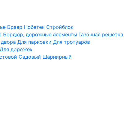
ье
Браер
Нобетек
Стройблок
а
Бордюр, дорожные элементы
Газонная решетка
 двора
Для парковки
Для тротуаров
Для дорожек
стовой
Садовый
Шарнирный