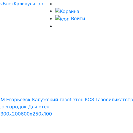
ы
Блог
Калькулятор
Войти
М Егорьевск
Калужский газобетон
КСЗ
Газосиликатст
ерегородок
Для стен
х300х200
600х250х100