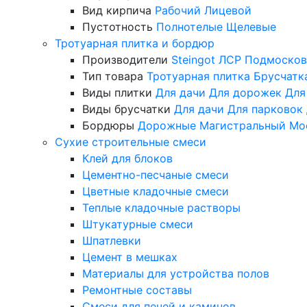
Вид кирпича
Рабочий
Лицевой
Пустотность
Полнотелые
Щелевые
Тротуарная плитка и бордюр
Производители
Steingot
ЛСР
Подмосков
Тип товара
Тротуарная плитка
Брусчатк
Виды плитки
Для дачи
Для дорожек
Для
Виды брусчатки
Для дачи
Для парковок
Бордюры
Дорожные
Магистральный
Мо
Сухие строительные смеси
Клей для блоков
Цементно-песчаные смеси
Цветные кладочные смеси
Теплые кладочные растворы
Штукатурные смеси
Шпатлевки
Цемент в мешках
Материалы для устройства полов
Ремонтные составы
Смеси для печей и каминов