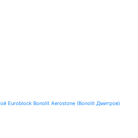
рой
Euroblock
Bonolit
Aerostone (Bonolit Дмитров)