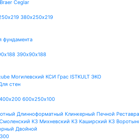
Braer
Ceglar
250х219
380х250х219
я фундамента
90х188
390х90х188
cube
Могилевский КСИ
Грас
ISTKULT
ЭКО
Для стен
400х200
600х250х100
тотный
Длинноформатный
Клинкерный
Печной
Реставр
Смоленский КЗ
Михневский КЗ
Каширский КЗ
Воротын
орный
Двойной
300