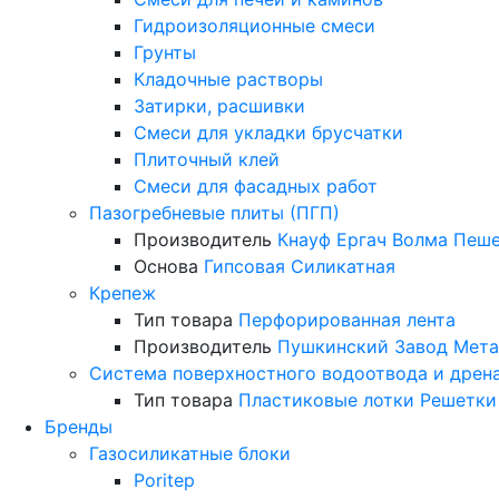
Гидроизоляционные смеси
Грунты
Кладочные растворы
Затирки, расшивки
Смеси для укладки брусчатки
Плиточный клей
Смеси для фасадных работ
Пазогребневые плиты (ПГП)
Производитель
Кнауф
Ергач
Волма
Пеше
Основа
Гипсовая
Силикатная
Крепеж
Тип товара
Перфорированная лента
Производитель
Пушкинский Завод Мета
Система поверхностного водоотвода и дрен
Тип товара
Пластиковые лотки
Решетки
Бренды
Газосиликатные блоки
Poritep