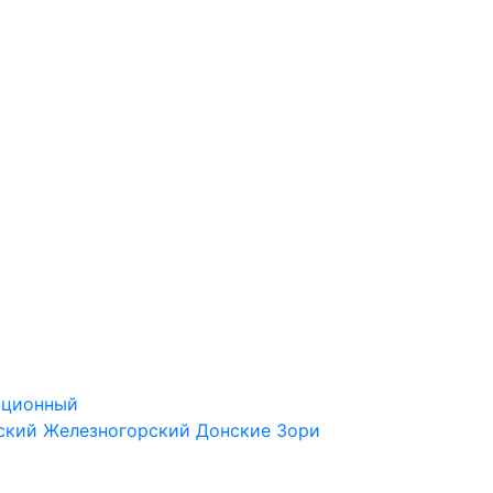
ационный
ский
Железногорский
Донские Зори