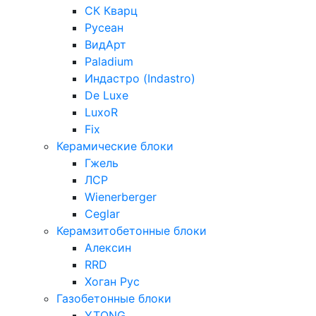
СК Кварц
Русеан
ВидАрт
Paladium
Индастро (Indastro)
De Luxe
LuxoR
Fix
Керамические блоки
Гжель
ЛСР
Wienerberger
Ceglar
Керамзитобетонные блоки
Алексин
RRD
Хоган Рус
Газобетонные блоки
YTONG