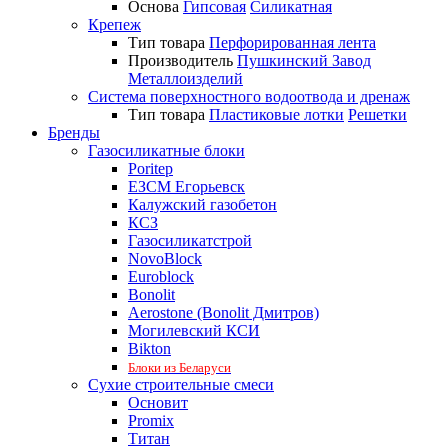
Основа
Гипсовая
Силикатная
Крепеж
Тип товара
Перфорированная лента
Производитель
Пушкинский Завод
Металлоизделий
Система поверхностного водоотвода и дренаж
Тип товара
Пластиковые лотки
Решетки
Бренды
Газосиликатные блоки
Poritep
ЕЗСМ Егорьевск
Калужский газобетон
КСЗ
Газосиликатстрой
NovoBlock
Euroblock
Bonolit
Aerostone (Bonolit Дмитров)
Могилевский КСИ
Bikton
Блоки из Беларуси
Сухие строительные смеси
Основит
Promix
Титан