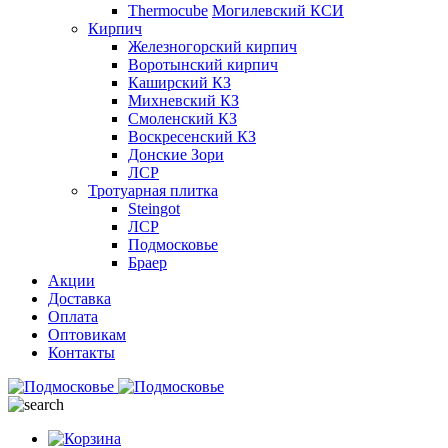
Thermocube
Могилевский КСИ
Кирпич
Железногорский кирпич
Воротынский кирпич
Каширский КЗ
Михневский КЗ
Смоленский КЗ
Воскресенский КЗ
Донские Зори
ЛСР
Тротуарная плитка
Steingot
ЛСР
Подмосковье
Браер
Акции
Доставка
Оплата
Оптовикам
Контакты