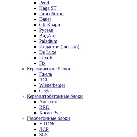
Perel
Haga ST
Гипсобетон
Dauer
СК Кварц
Русеан
ВидАрт
Paladium
Индастро (Indastro)
De Luxe
LuxoR
Fix
Керамические блоки
Гжель
ЛСР
Wienerberger
Ceglar
Керамзитобетонные блоки
Алексин
RRD
Хоган Рус
Газобетонные блоки
YTONG
ЛСР
SLS