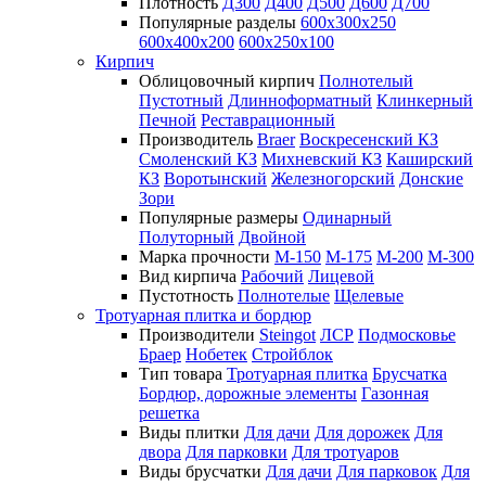
Плотность
Д300
Д400
Д500
Д600
Д700
Популярные разделы
600х300х250
600х400х200
600х250х100
Кирпич
Облицовочный кирпич
Полнотелый
Пустотный
Длинноформатный
Клинкерный
Печной
Реставрационный
Производитель
Braer
Воскресенский КЗ
Смоленский КЗ
Михневский КЗ
Каширский
КЗ
Воротынский
Железногорский
Донские
Зори
Популярные размеры
Одинарный
Полуторный
Двойной
Марка прочности
М-150
М-175
М-200
М-300
Вид кирпича
Рабочий
Лицевой
Пустотность
Полнотелые
Щелевые
Тротуарная плитка и бордюр
Производители
Steingot
ЛСР
Подмосковье
Браер
Нобетек
Стройблок
Тип товара
Тротуарная плитка
Брусчатка
Бордюр, дорожные элементы
Газонная
решетка
Виды плитки
Для дачи
Для дорожек
Для
двора
Для парковки
Для тротуаров
Виды брусчатки
Для дачи
Для парковок
Для