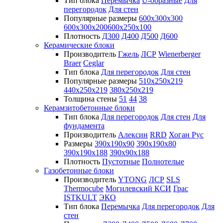
Тип блока
Перемычка
U-образные
Для
перегородок
Для стен
Популярные размеры
600х300х300
600х300х200
600х250х100
Плотность
Д300
Д400
Д500
Д600
Керамические блоки
Производитель
Гжель
ЛСР
Wienerberger
Braer
Ceglar
Тип блока
Для перегородок
Для стен
Популярные размеры
510х250х219
440х250х219
380х250х219
Толщина стены
51
44
38
Керамзитобетонные блоки
Тип блока
Для перегородок
Для стен
Для
фундамента
Производитель
Алексин
RRD
Хоган Рус
Размеры
390х190х90
390х190х80
390х190х188
390х90х188
Плотность
Пустотные
Полнотелые
Газобетонные блоки
Производитель
YTONG
ЛСР
SLS
Thermocube
Могилевский КСИ
Грас
ISTKULT
ЭКО
Тип блока
Перемычка
Для перегородок
Для
стен