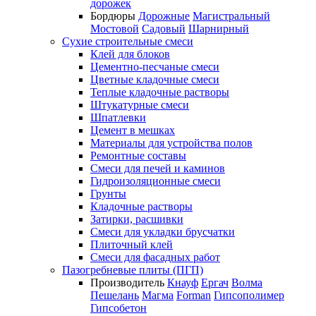
дорожек
Бордюры
Дорожные
Магистральный
Мостовой
Садовый
Шарнирный
Сухие строительные смеси
Клей для блоков
Цементно-песчаные смеси
Цветные кладочные смеси
Теплые кладочные растворы
Штукатурные смеси
Шпатлевки
Цемент в мешках
Материалы для устройства полов
Ремонтные составы
Смеси для печей и каминов
Гидроизоляционные смеси
Грунты
Кладочные растворы
Затирки, расшивки
Смеси для укладки брусчатки
Плиточный клей
Смеси для фасадных работ
Пазогребневые плиты (ПГП)
Производитель
Кнауф
Ергач
Волма
Пешелань
Магма
Forman
Гипсополимер
Гипсобетон