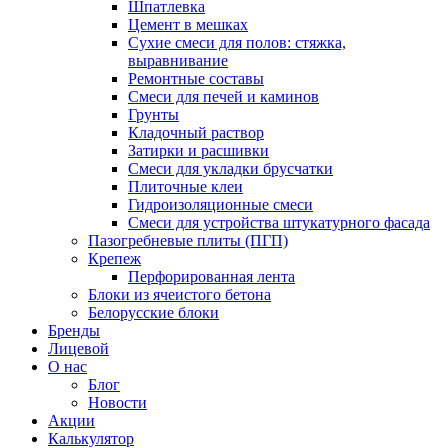
Шпатлевка
Цемент в мешках
Сухие смеси для полов: стяжка,
выравнивание
Ремонтные составы
Смеси для печей и каминов
Грунты
Кладочный раствор
Затирки и расшивки
Смеси для укладки брусчатки
Плиточные клеи
Гидроизоляционные смеси
Смеси для устройства штукатурного фасада
Пазогребневые плиты (ПГП)
Крепеж
Перфорированная лента
Блоки из ячеистого бетона
Белорусские блоки
Бренды
Лицевой
О нас
Блог
Новости
Акции
Калькулятор