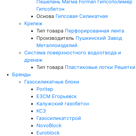
Пешелань
Магма
Forman
Гипсополимер
Гипсобетон
Основа
Гипсовая
Силикатная
Крепеж
Тип товара
Перфорированная лента
Производитель
Пушкинский Завод
Металлоизделий
Система поверхностного водоотвода и
дренаж
Тип товара
Пластиковые лотки
Решетки
Бренды
Газосиликатные блоки
Poritep
ЕЗСМ Егорьевск
Калужский газобетон
КСЗ
Газосиликатстрой
NovoBlock
Euroblock