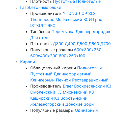
Плотность
Пустотные
Полнотелые
Газобетонные блоки
Производитель
YTONG
ЛСР
SLS
Thermocube
Могилевский КСИ
Грас
ISTKULT
ЭКО
Тип блока
Перемычка
Для перегородок
Для стен
Плотность
Д300
Д400
Д500
Д600
Д700
Популярные разделы
600х300х250
600х400х200
600х250х100
Кирпич
Облицовочный кирпич
Полнотелый
Пустотный
Длинноформатный
Клинкерный
Печной
Реставрационный
Производитель
Braer
Воскресенский КЗ
Смоленский КЗ
Михневский КЗ
Каширский КЗ
Воротынский
Железногорский
Донские Зори
Популярные размеры
Одинарный