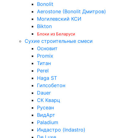
Bonolit
Aerostone (Bonolit Дмитров)
Могилевский КСИ
Bikton
Блоки из Беларуси
Сухие строительные смеси
Основит
Promix
Титан
Perel
Haga ST
Гипсобетон
Dauer
СК Кварц
Русеан
ВидАрт
Paladium
Индастро (Indastro)
De Luxe