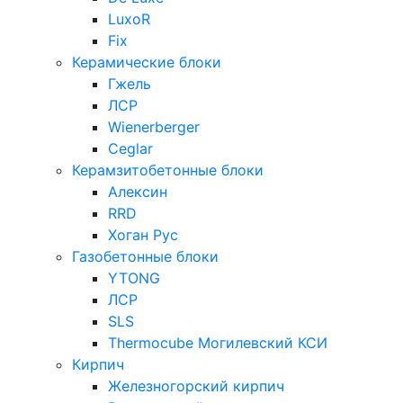
LuxoR
Fix
Керамические блоки
Гжель
ЛСР
Wienerberger
Ceglar
Керамзитобетонные блоки
Алексин
RRD
Хоган Рус
Газобетонные блоки
YTONG
ЛСР
SLS
Thermocube
Могилевский КСИ
Кирпич
Железногорский кирпич