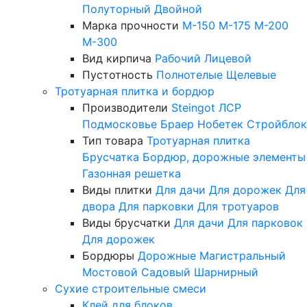
Полуторный
Двойной
Марка прочности
М-150
М-175
М-200
М-300
Вид кирпича
Рабочий
Лицевой
Пустотность
Полнотелые
Щелевые
Тротуарная плитка и бордюр
Производители
Steingot
ЛСР
Подмосковье
Браер
Нобетек
Стройблок
Тип товара
Тротуарная плитка
Брусчатка
Бордюр, дорожные элементы
Газонная решетка
Виды плитки
Для дачи
Для дорожек
Для
двора
Для парковки
Для тротуаров
Виды брусчатки
Для дачи
Для парковок
Для дорожек
Бордюры
Дорожные
Магистральный
Мостовой
Садовый
Шарнирный
Сухие строительные смеси
Клей для блоков