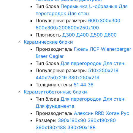
Тип блока
Перемычка
U-образные
Для
перегородок
Для стен
Популярные размеры
600х300х300
600х300х200
600х250х100
Плотность
Д300
Д400
Д500
Д600
Керамические блоки
Производитель
Гжель
ЛСР
Wienerberger
Braer
Ceglar
Тип блока
Для перегородок
Для стен
Популярные размеры
510х250х219
440х250х219
380х250х219
Толщина стены
51
44
38
Керамзитобетонные блоки
Тип блока
Для перегородок
Для стен
Для фундамента
Производитель
Алексин
RRD
Хоган Рус
Размеры
390х190х90
390х190х80
390х190х188
390х90х188