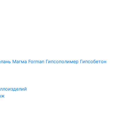
лань
Магма
Forman
Гипсополимер
Гипсобетон
ллоизделий
аж