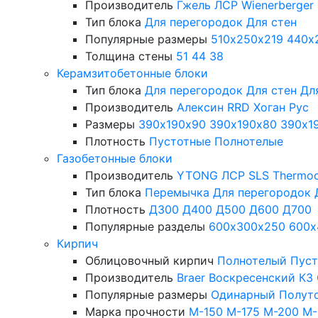
Производитель
Гжель
ЛСР
Wienerberger
Тип блока
Для перегородок
Для стен
Популярные размеры
510х250х219
440х
Толщина стены
51
44
38
Керамзитобетонные блоки
Тип блока
Для перегородок
Для стен
Дл
Производитель
Алексин
RRD
Хоган Рус
Размеры
390х190х90
390х190х80
390х1
Плотность
Пустотные
Полнотелые
Газобетонные блоки
Производитель
YTONG
ЛСР
SLS
Thermo
Тип блока
Перемычка
Для перегородок
Плотность
Д300
Д400
Д500
Д600
Д700
Популярные разделы
600х300х250
600х
Кирпич
Облицовочный кирпич
Полнотелый
Пус
Производитель
Braer
Воскресенский КЗ
Популярные размеры
Одинарный
Полут
Марка прочности
М-150
М-175
М-200
М-