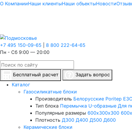
О Компании
Наши клиенты
Наши объекты
Новости
Отзыв
+7 495 150-09-65
|
8 800 222-64-65
Пн - Сб 9:00 — 20:00
Бесплатный расчет
Задать вопрос
Каталог
Газосиликатные блоки
Производитель
Белорусские
Poritep
ЕЗС
Тип блока
Перемычка
U-образные
Для п
Популярные размеры
600х300х300
600
Плотность
Д300
Д400
Д500
Д600
Керамические блоки