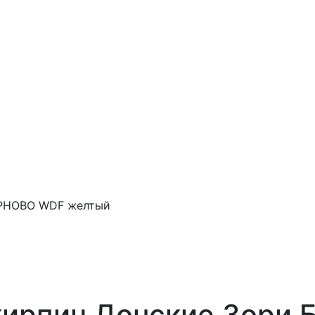
ЕРНОВО WDF желтый
кирпич Донские Зори