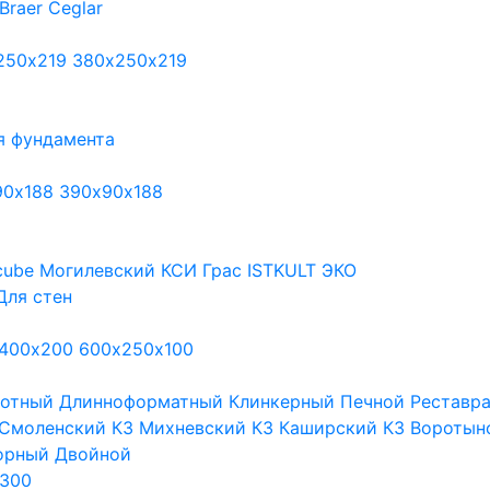
Braer
Ceglar
250х219
380х250х219
я фундамента
90х188
390х90х188
cube
Могилевский КСИ
Грас
ISTKULT
ЭКО
Для стен
400х200
600х250х100
тотный
Длинноформатный
Клинкерный
Печной
Реставр
Смоленский КЗ
Михневский КЗ
Каширский КЗ
Воротын
орный
Двойной
300