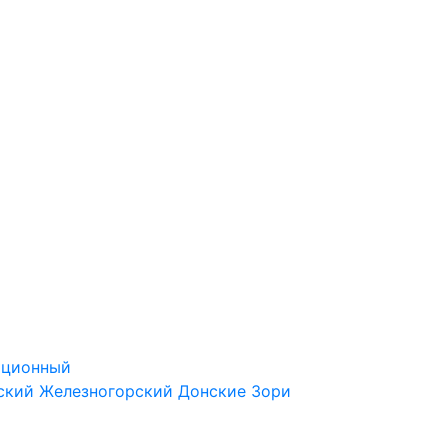
ационный
ский
Железногорский
Донские Зори