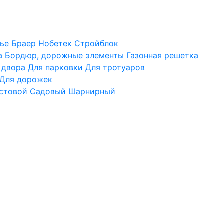
ье
Браер
Нобетек
Стройблок
а
Бордюр, дорожные элементы
Газонная решетка
 двора
Для парковки
Для тротуаров
Для дорожек
стовой
Садовый
Шарнирный