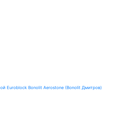
рой
Euroblock
Bonolit
Aerostone (Bonolit Дмитров)