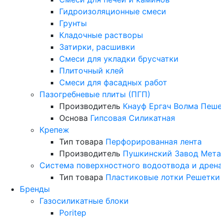
Гидроизоляционные смеси
Грунты
Кладочные растворы
Затирки, расшивки
Смеси для укладки брусчатки
Плиточный клей
Смеси для фасадных работ
Пазогребневые плиты (ПГП)
Производитель
Кнауф
Ергач
Волма
Пеше
Основа
Гипсовая
Силикатная
Крепеж
Тип товара
Перфорированная лента
Производитель
Пушкинский Завод Мета
Система поверхностного водоотвода и дрен
Тип товара
Пластиковые лотки
Решетки
Бренды
Газосиликатные блоки
Poritep