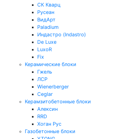
СК Кварц
Русеан
ВидАрт
Paladium
Индастро (Indastro)
De Luxe
LuxoR
Fix
Керамические блоки
Гжель
ЛСР
Wienerberger
Ceglar
Керамзитобетонные блоки
Алексин
RRD
Хоган Рус
Газобетонные блоки
YTONG