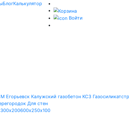
ы
Блог
Калькулятор
Войти
М Егорьевск
Калужский газобетон
КСЗ
Газосиликатст
ерегородок
Для стен
х300х200
600х250х100