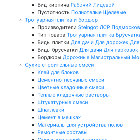
Вид кирпича
Рабочий
Лицевой
Пустотность
Полнотелые
Щелевые
Тротуарная плитка и бордюр
Производители
Steingot
ЛСР
Подмосков
Тип товара
Тротуарная плитка
Брусчатк
Виды плитки
Для дачи
Для дорожек
Для
Виды брусчатки
Для дачи
Для парковок
Бордюры
Дорожные
Магистральный
Мо
Сухие строительные смеси
Клей для блоков
Цементно-песчаные смеси
Цветные кладочные смеси
Теплые кладочные растворы
Штукатурные смеси
Шпатлевки
Цемент в мешках
Материалы для устройства полов
Ремонтные составы
Смеси для печей и каминов