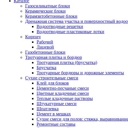
Каталог
Газосиликатные блоки
Керамические блоки
Керамзитобетонные блоки
Дренажная система участка и поверхностный водоо
Водоотводные решетки
Водоотводные пластиковые лотки
Кирпич
Рабочий
Лицевой
Газобетонные блоки
Тротуарная плитка и бордюр
Тротуарная плитка (брусчатка)
Брусчатка
Тротуарные бордюры и дорожные элементы
Сухие строительные смеси
Клей для блоков
Цементно-песчаные смеси
Цветные кладочные смеси
Теплые кладочные растворы
Штукатурные смеси
Шпатлевка
Цемент в мешках
Сухие смеси для полов: стяжка, выравнивани
Ремонтные составы