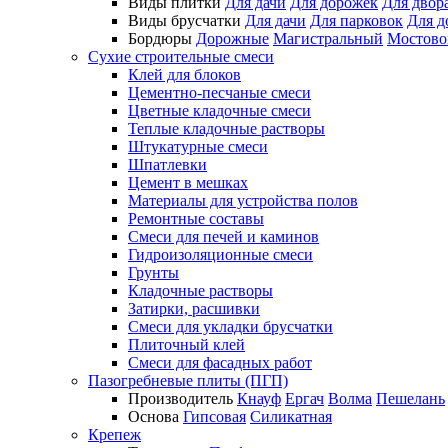
Виды плитки
Для дачи
Для дорожек
Для двор
Виды брусчатки
Для дачи
Для парковок
Для д
Бордюры
Дорожные
Магистральный
Мостово
Сухие строительные смеси
Клей для блоков
Цементно-песчаные смеси
Цветные кладочные смеси
Теплые кладочные растворы
Штукатурные смеси
Шпатлевки
Цемент в мешках
Материалы для устройства полов
Ремонтные составы
Смеси для печей и каминов
Гидроизоляционные смеси
Грунты
Кладочные растворы
Затирки, расшивки
Смеси для укладки брусчатки
Плиточный клей
Смеси для фасадных работ
Пазогребневые плиты (ПГП)
Производитель
Кнауф
Ергач
Волма
Пешелань
Основа
Гипсовая
Силикатная
Крепеж