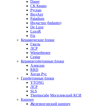
Dauer
СК Кварц
Русеан
ВидАрт
Paladium
Индастро (Indastro)
De Luxe
LuxoR
Fix
Керамические блоки
Гжель
ЛСР
Wienerberger
Ceglar
Керамзитобетонные блоки
Алексин
RRD
Хоган Рус
Газобетонные блоки
YTONG
ЛСР
SLS
Thermocube
Могилевский КСИ
Кирпич
Железногорский кирпич