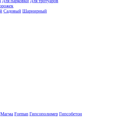
а
Для парковки
Для тротуаров
орожек
й
Садовый
Шарнирный
Магма
Forman
Гипсополимер
Гипсобетон