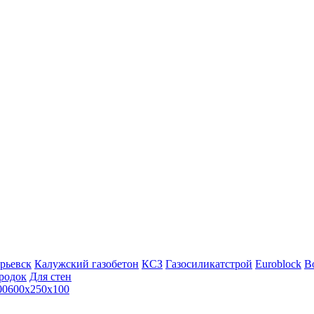
рьевск
Калужский газобетон
КСЗ
Газосиликатстрой
Euroblock
Bo
родок
Для стен
00
600х250х100