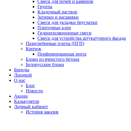
Смеси для печей и каминов
Грунты
Кладочный раствор
Затирки и расшивки
Смеси для укладки брусчатки
Плиточные клеи
Гидроизоляционные смеси
Смеси для устройства штукатурного фасада
Пазогребневые плиты (ПГП)
Крепеж
Перфорированная лента
Блоки из ячеистого бетона
Белорусские блоки
Бренды
Лицевой
О нас
Блог
Новости
Акции
Калькулятор
Личный кабинет
История заказов