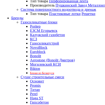
Тип товара
Перфорированная лента
Производитель
Пушкинский Завод Металлои
Система поверхностного водоотвода и дренаж
Тип товара
Пластиковые лотки
Решетки
Бренды
Газосиликатные блоки
Poritep
ЕЗСМ Егорьевск
Калужский газобетон
КСЗ
Газосиликатстрой
NovoBlock
Euroblock
Bonolit
Aerostone (Bonolit Дмитров)
Могилевский КСИ
Bikton
Блоки из Беларуси
Сухие строительные смеси
Основит
Promix
Титан
Perel
Haga ST
Гипсобетон