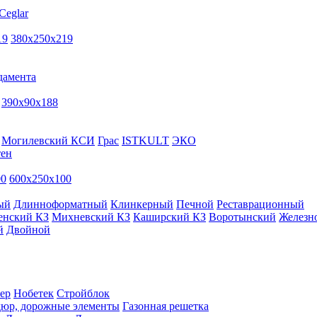
Ceglar
19
380х250х219
дамента
390х90х188
Могилевский КСИ
Грас
ISTKULT
ЭКО
тен
00
600х250х100
ый
Длинноформатный
Клинкерный
Печной
Реставрационный
енский КЗ
Михневский КЗ
Каширский КЗ
Воротынский
Железн
й
Двойной
ер
Нобетек
Стройблок
дюр, дорожные элементы
Газонная решетка