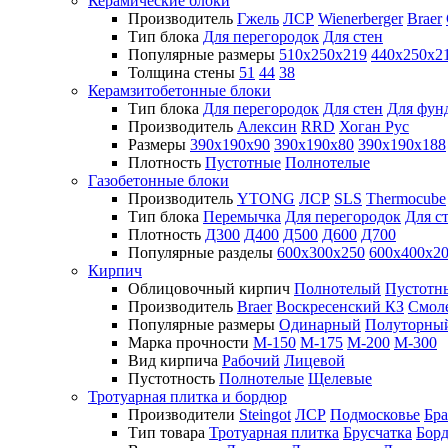
Керамические блоки
Производитель
Гжель
ЛСР
Wienerberger
Braer
Тип блока
Для перегородок
Для стен
Популярные размеры
510х250х219
440х250х2
Толщина стены
51
44
38
Керамзитобетонные блоки
Тип блока
Для перегородок
Для стен
Для фун
Производитель
Алексин
RRD
Хоган Рус
Размеры
390х190х90
390х190х80
390х190х188
Плотность
Пустотные
Полнотелые
Газобетонные блоки
Производитель
YTONG
ЛСР
SLS
Thermocube
Тип блока
Перемычка
Для перегородок
Для с
Плотность
Д300
Д400
Д500
Д600
Д700
Популярные разделы
600х300х250
600х400х2
Кирпич
Облицовочный кирпич
Полнотелый
Пустотн
Производитель
Braer
Воскресенский КЗ
Смол
Популярные размеры
Одинарный
Полуторны
Марка прочности
М-150
М-175
М-200
М-300
Вид кирпича
Рабочий
Лицевой
Пустотность
Полнотелые
Щелевые
Тротуарная плитка и бордюр
Производители
Steingot
ЛСР
Подмосковье
Бра
Тип товара
Тротуарная плитка
Брусчатка
Бор