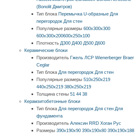
(Bonolit Дмитров)
Тип блока
Перемычка
U-образные
Для
перегородок
Для стен
Популярные размеры
600х300х300
600х300х200
600х250х100
Плотность
Д300
Д400
Д500
Д600
Керамические блоки
Производитель
Гжель
ЛСР
Wienerberger
Braer
Ceglar
Тип блока
Для перегородок
Для стен
Популярные размеры
510х250х219
440х250х219
380х250х219
Толщина стены
51
44
38
Керамзитобетонные блоки
Тип блока
Для перегородок
Для стен
Для
фундамента
Производитель
Алексин
RRD
Хоган Рус
Размеры
390х190х90
390х190х80
390х190х188