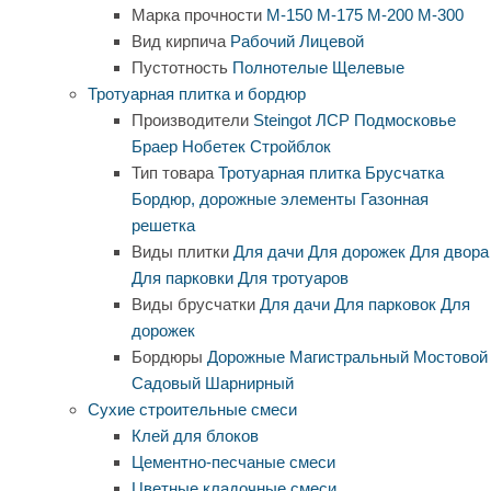
Марка прочности
М-150
М-175
М-200
М-300
Вид кирпича
Рабочий
Лицевой
Пустотность
Полнотелые
Щелевые
Тротуарная плитка и бордюр
Производители
Steingot
ЛСР
Подмосковье
Браер
Нобетек
Стройблок
Тип товара
Тротуарная плитка
Брусчатка
Бордюр, дорожные элементы
Газонная
решетка
Виды плитки
Для дачи
Для дорожек
Для двора
Для парковки
Для тротуаров
Виды брусчатки
Для дачи
Для парковок
Для
дорожек
Бордюры
Дорожные
Магистральный
Мостовой
Садовый
Шарнирный
Сухие строительные смеси
Клей для блоков
Цементно-песчаные смеси
Цветные кладочные смеси