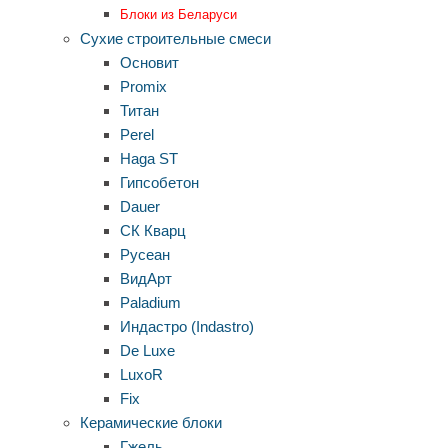
Блоки из Беларуси
Сухие строительные смеси
Основит
Promix
Титан
Perel
Haga ST
Гипсобетон
Dauer
СК Кварц
Русеан
ВидАрт
Paladium
Индастро (Indastro)
De Luxe
LuxoR
Fix
Керамические блоки
Гжель