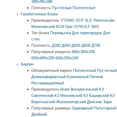
390х90х188
Плотность
Пустотные
Полнотелые
Газобетонные блоки
Производитель
YTONG
ЛСР
SLS
Thermocube
Могилевский КСИ
Грас
ISTKULT
ЭКО
Тип блока
Перемычка
Для перегородок
Для
стен
Плотность
Д300
Д400
Д500
Д600
Д700
Популярные разделы
600х300х250
600х400х200
600х250х100
Кирпич
Облицовочный кирпич
Полнотелый
Пустотный
Длинноформатный
Клинкерный
Печной
Реставрационный
Производитель
Braer
Воскресенский КЗ
Смоленский КЗ
Михневский КЗ
Каширский КЗ
Воротынский
Железногорский
Донские Зори
Популярные размеры
Одинарный
Полуторный
Двойной