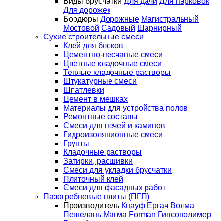
Виды брусчатки
Для дачи
Для парковок
Для дорожек
Бордюры
Дорожные
Магистральный
Мостовой
Садовый
Шарнирный
Сухие строительные смеси
Клей для блоков
Цементно-песчаные смеси
Цветные кладочные смеси
Теплые кладочные растворы
Штукатурные смеси
Шпатлевки
Цемент в мешках
Материалы для устройства полов
Ремонтные составы
Смеси для печей и каминов
Гидроизоляционные смеси
Грунты
Кладочные растворы
Затирки, расшивки
Смеси для укладки брусчатки
Плиточный клей
Смеси для фасадных работ
Пазогребневые плиты (ПГП)
Производитель
Кнауф
Ергач
Волма
Пешелань
Магма
Forman
Гипсополимер