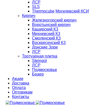
ЛСР
SLS
Thermocube
Могилевский КСИ
Кирпич
Железногорский кирпич
Воротынский кирпич
Каширский КЗ
Михневский КЗ
Смоленский КЗ
Воскресенский КЗ
Донские Зори
ЛСР
Тротуарная плитка
Steingot
ЛСР
Подмосковье
Браер
Акции
Доставка
Оплата
Оптовикам
Контакты