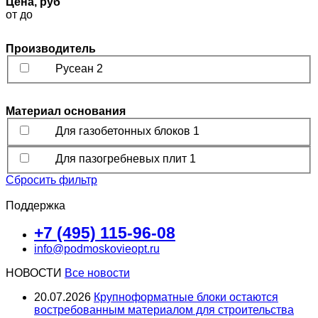
Цена, руб
от
до
Производитель
Русеан
2
Материал основания
Для газобетонных блоков
1
Для пазогребневых плит
1
Сбросить фильтр
Поддержка
+7 (495) 115-96-08
info@podmoskovieopt.ru
НОВОСТИ
Все новости
20.07.2026
Крупноформатные блоки остаются
востребованным материалом для строительства