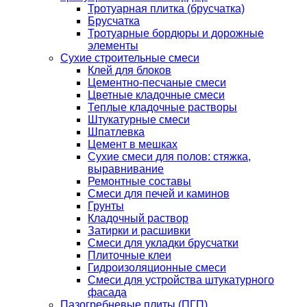
Тротуарная плитка (брусчатка)
Брусчатка
Тротуарные бордюры и дорожные
элементы
Сухие строительные смеси
Клей для блоков
Цементно-песчаные смеси
Цветные кладочные смеси
Теплые кладочные растворы
Штукатурные смеси
Шпатлевка
Цемент в мешках
Сухие смеси для полов: стяжка,
выравнивание
Ремонтные составы
Смеси для печей и каминов
Грунты
Кладочный раствор
Затирки и расшивки
Смеси для укладки брусчатки
Плиточные клеи
Гидроизоляционные смеси
Смеси для устройства штукатурного
фасада
Пазогребневые плиты (ПГП)