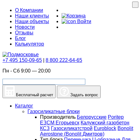
О Компании
Наши клиенты
Наши объекты
Войти
Новости
Отзывы
Блог
Калькулятор
+7 495 150-09-65
|
8 800 222-64-65
Пн - Сб 9:00 — 20:00
Бесплатный расчет
Задать вопрос
Каталог
Газосиликатные блоки
Производитель
Белорусские
Poritep
ЕЗСМ Егорьевск
Калужский газобетон
КСЗ
Газосиликатстрой
Euroblock
Bonolit
Aerostone (Bonolit Дмитров)
Тип блока
Перемычка
U-образные
Для