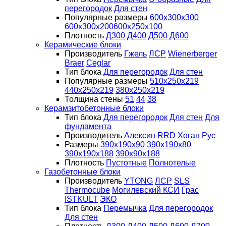
перегородок
Для стен
Популярные размеры
600х300х300
600х300х200
600х250х100
Плотность
Д300
Д400
Д500
Д600
Керамические блоки
Производитель
Гжель
ЛСР
Wienerberger
Braer
Ceglar
Тип блока
Для перегородок
Для стен
Популярные размеры
510х250х219
440х250х219
380х250х219
Толщина стены
51
44
38
Керамзитобетонные блоки
Тип блока
Для перегородок
Для стен
Для
фундамента
Производитель
Алексин
RRD
Хоган Рус
Размеры
390х190х90
390х190х80
390х190х188
390х90х188
Плотность
Пустотные
Полнотелые
Газобетонные блоки
Производитель
YTONG
ЛСР
SLS
Thermocube
Могилевский КСИ
Грас
ISTKULT
ЭКО
Тип блока
Перемычка
Для перегородок
Для стен