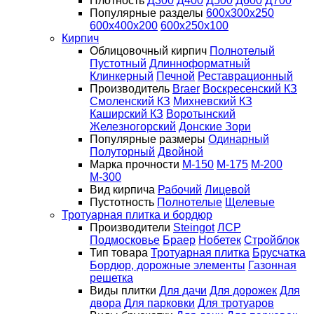
Плотность
Д300
Д400
Д500
Д600
Д700
Популярные разделы
600х300х250
600х400х200
600х250х100
Кирпич
Облицовочный кирпич
Полнотелый
Пустотный
Длинноформатный
Клинкерный
Печной
Реставрационный
Производитель
Braer
Воскресенский КЗ
Смоленский КЗ
Михневский КЗ
Каширский КЗ
Воротынский
Железногорский
Донские Зори
Популярные размеры
Одинарный
Полуторный
Двойной
Марка прочности
М-150
М-175
М-200
М-300
Вид кирпича
Рабочий
Лицевой
Пустотность
Полнотелые
Щелевые
Тротуарная плитка и бордюр
Производители
Steingot
ЛСР
Подмосковье
Браер
Нобетек
Стройблок
Тип товара
Тротуарная плитка
Брусчатка
Бордюр, дорожные элементы
Газонная
решетка
Виды плитки
Для дачи
Для дорожек
Для
двора
Для парковки
Для тротуаров