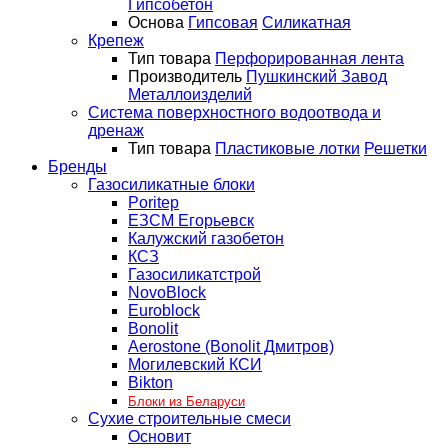
Гипсобетон
Основа
Гипсовая
Силикатная
Крепеж
Тип товара
Перфорированная лента
Производитель
Пушкинский Завод
Металлоизделий
Система поверхностного водоотвода и
дренаж
Тип товара
Пластиковые лотки
Решетки
Бренды
Газосиликатные блоки
Poritep
ЕЗСМ Егорьевск
Калужский газобетон
КСЗ
Газосиликатстрой
NovoBlock
Euroblock
Bonolit
Aerostone (Bonolit Дмитров)
Могилевский КСИ
Bikton
Блоки из Беларуси
Сухие строительные смеси
Основит