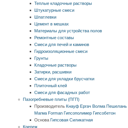
Теплые кладочные растворы
Штукатурные смеси
Шпатлевки
Цемент в мешках
Материалы для устройства полов
Ремонтные составы
Смеси для печей и каминов
Гидроизоляционные смеси
Грунты
Кладочные растворы
Затирки, расшивки
Смеси для укладки брусчатки
Плиточный клей
Смеси для фасадных работ
Пазогребневые плиты (ПГП)
Производитель
Кнауф
Ергач
Волма
Пешелань
Магма
Forman
Гипсополимер
Гипсобетон
Основа
Гипсовая
Силикатная
Крепеж