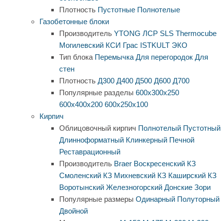
Плотность
Пустотные
Полнотелые
Газобетонные блоки
Производитель
YTONG
ЛСР
SLS
Thermocube
Могилевский КСИ
Грас
ISTKULT
ЭКО
Тип блока
Перемычка
Для перегородок
Для
стен
Плотность
Д300
Д400
Д500
Д600
Д700
Популярные разделы
600х300х250
600х400х200
600х250х100
Кирпич
Облицовочный кирпич
Полнотелый
Пустотный
Длинноформатный
Клинкерный
Печной
Реставрационный
Производитель
Braer
Воскресенский КЗ
Смоленский КЗ
Михневский КЗ
Каширский КЗ
Воротынский
Железногорский
Донские Зори
Популярные размеры
Одинарный
Полуторный
Двойной