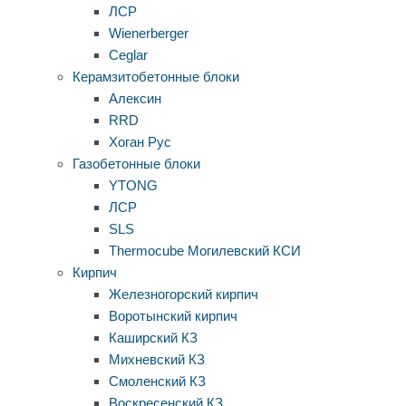
ЛСР
Wienerberger
Ceglar
Керамзитобетонные блоки
Алексин
RRD
Хоган Рус
Газобетонные блоки
YTONG
ЛСР
SLS
Thermocube
Могилевский КСИ
Кирпич
Железногорский кирпич
Воротынский кирпич
Каширский КЗ
Михневский КЗ
Смоленский КЗ
Воскресенский КЗ