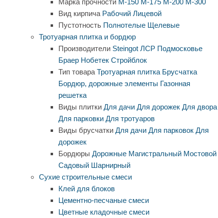
Марка прочности
М-150
М-175
М-200
М-300
Вид кирпича
Рабочий
Лицевой
Пустотность
Полнотелые
Щелевые
Тротуарная плитка и бордюр
Производители
Steingot
ЛСР
Подмосковье
Браер
Нобетек
Стройблок
Тип товара
Тротуарная плитка
Брусчатка
Бордюр, дорожные элементы
Газонная
решетка
Виды плитки
Для дачи
Для дорожек
Для двора
Для парковки
Для тротуаров
Виды брусчатки
Для дачи
Для парковок
Для
дорожек
Бордюры
Дорожные
Магистральный
Мостовой
Садовый
Шарнирный
Сухие строительные смеси
Клей для блоков
Цементно-песчаные смеси
Цветные кладочные смеси