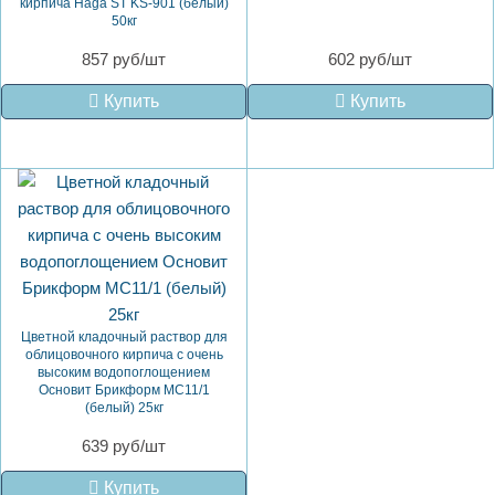
кирпича Haga ST KS-901 (белый)
50кг
857 руб/шт
602 руб/шт
Купить
Купить
Цветной кладочный раствор для
облицовочного кирпича с очень
высоким водопоглощением
Основит Брикформ MC11/1
(белый) 25кг
639 руб/шт
Купить