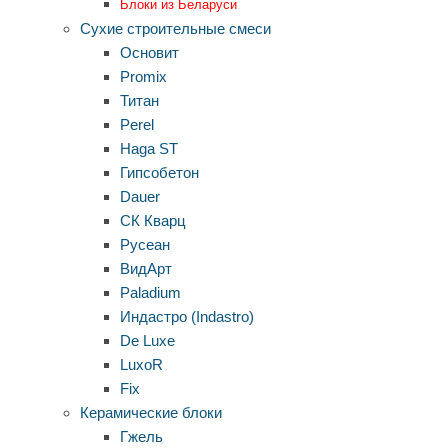
Блоки из Беларуси
Сухие строительные смеси
Основит
Promix
Титан
Perel
Haga ST
Гипсобетон
Dauer
СК Кварц
Русеан
ВидАрт
Paladium
Индастро (Indastro)
De Luxe
LuxoR
Fix
Керамические блоки
Гжель