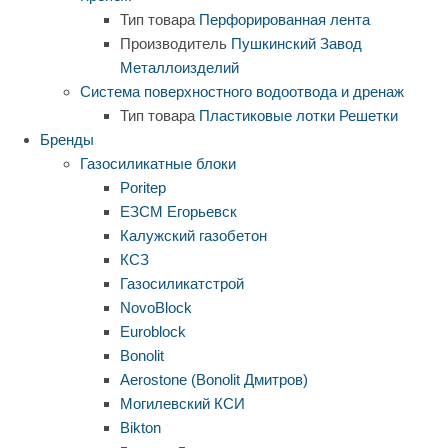
Тип товара
Перфорированная лента
Производитель
Пушкинский Завод
Металлоизделий
Система поверхностного водоотвода и дренаж
Тип товара
Пластиковые лотки
Решетки
Бренды
Газосиликатные блоки
Poritep
ЕЗСМ Егорьевск
Калужский газобетон
КСЗ
Газосиликатстрой
NovoBlock
Euroblock
Bonolit
Aerostone (Bonolit Дмитров)
Могилевский КСИ
Bikton