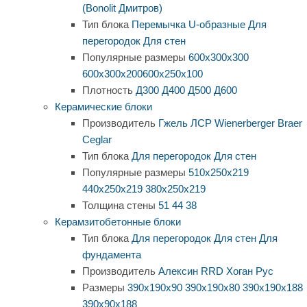
(Bonolit Дмитров)
Тип блока
Перемычка
U-образные
Для
перегородок
Для стен
Популярные размеры
600х300х300
600х300х200
600х250х100
Плотность
Д300
Д400
Д500
Д600
Керамические блоки
Производитель
Гжель
ЛСР
Wienerberger
Braer
Ceglar
Тип блока
Для перегородок
Для стен
Популярные размеры
510х250х219
440х250х219
380х250х219
Толщина стены
51
44
38
Керамзитобетонные блоки
Тип блока
Для перегородок
Для стен
Для
фундамента
Производитель
Алексин
RRD
Хоган Рус
Размеры
390х190х90
390х190х80
390х190х188
390х90х188