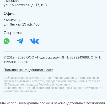
г. Москва,
ул. Крылатская, д. 17, к. 3
Офис:
г. Мытищи,
ул. Летная 19 оф. 468
Соц. сети
© 2019 - 2026 ООО «
Подмосковье
» ИНН: 5029249688, ОГРН:
1195081065838
Политика конфиденциальности
Сайт https://podmoskovieopt.ru/ носит информационный характер и не
является публичной офертой, определяемой положениями Статьи 437
(2) Гражданского кодекса Российской Федерации.
Информацию о точной стоимости товаров и цены на доставку уточняйте
у менеджеров магазина.
Мы используем файлы cookie и рекомендательные технологии.