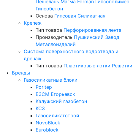
Пешелань
Магма
Forman
Гипсополимер
Гипсобетон
Основа
Гипсовая
Силикатная
Крепеж
Тип товара
Перфорированная лента
Производитель
Пушкинский Завод
Металлоизделий
Система поверхностного водоотвода и
дренаж
Тип товара
Пластиковые лотки
Решетки
Бренды
Газосиликатные блоки
Poritep
ЕЗСМ Егорьевск
Калужский газобетон
КСЗ
Газосиликатстрой
NovoBlock
Euroblock