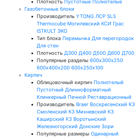
Плотность
Пустотные
Полнотелые
Газобетонные блоки
Производитель
YTONG
ЛСР
SLS
Thermocube
Могилевский КСИ
Грас
ISTKULT
ЭКО
Тип блока
Перемычка
Для перегородок
Для стен
Плотность
Д300
Д400
Д500
Д600
Д700
Популярные разделы
600х300х250
600х400х200
600х250х100
Кирпич
Облицовочный кирпич
Полнотелый
Пустотный
Длинноформатный
Клинкерный
Печной
Реставрационный
Производитель
Braer
Воскресенский КЗ
Смоленский КЗ
Михневский КЗ
Каширский КЗ
Воротынский
Железногорский
Донские Зори
Популярные размеры
Одинарный