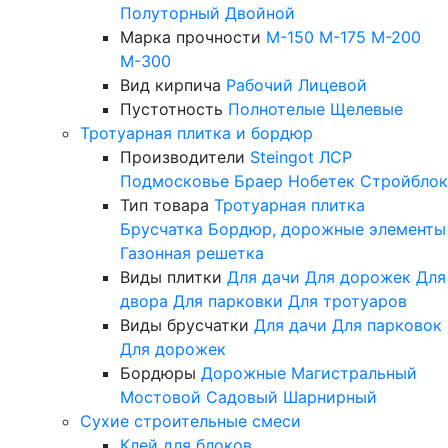
Полуторный
Двойной
Марка прочности
М-150
М-175
М-200
М-300
Вид кирпича
Рабочий
Лицевой
Пустотность
Полнотелые
Щелевые
Тротуарная плитка и бордюр
Производители
Steingot
ЛСР
Подмосковье
Браер
Нобетек
Стройблок
Тип товара
Тротуарная плитка
Брусчатка
Бордюр, дорожные элементы
Газонная решетка
Виды плитки
Для дачи
Для дорожек
Для
двора
Для парковки
Для тротуаров
Виды брусчатки
Для дачи
Для парковок
Для дорожек
Бордюры
Дорожные
Магистральный
Мостовой
Садовый
Шарнирный
Сухие строительные смеси
Клей для блоков