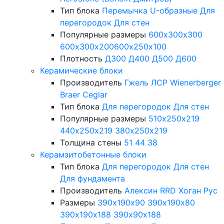
Тип блока
Перемычка
U-образные
Для
перегородок
Для стен
Популярные размеры
600х300х300
600х300х200
600х250х100
Плотность
Д300
Д400
Д500
Д600
Керамические блоки
Производитель
Гжель
ЛСР
Wienerberger
Braer
Ceglar
Тип блока
Для перегородок
Для стен
Популярные размеры
510х250х219
440х250х219
380х250х219
Толщина стены
51
44
38
Керамзитобетонные блоки
Тип блока
Для перегородок
Для стен
Для фундамента
Производитель
Алексин
RRD
Хоган Рус
Размеры
390х190х90
390х190х80
390х190х188
390х90х188