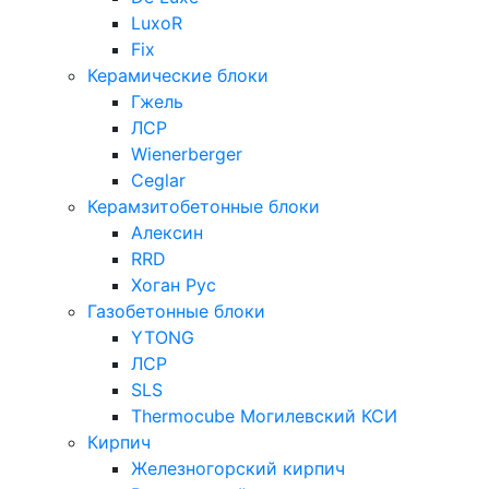
LuxoR
Fix
Керамические блоки
Гжель
ЛСР
Wienerberger
Ceglar
Керамзитобетонные блоки
Алексин
RRD
Хоган Рус
Газобетонные блоки
YTONG
ЛСР
SLS
Thermocube
Могилевский КСИ
Кирпич
Железногорский кирпич