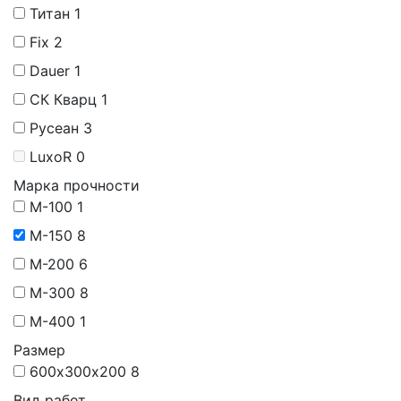
Титан
1
Fix
2
Dauer
1
СК Кварц
1
Русеан
3
LuxoR
0
Марка прочности
М-100
1
М-150
8
М-200
6
М-300
8
М-400
1
Размер
600х300х200
8
Вид работ