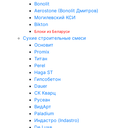
Bonolit
Aerostone (Bonolit Дмитров)
Могилевский КСИ
Bikton
Блоки из Беларуси
Сухие строительные смеси
Основит
Promix
Титан
Perel
Haga ST
Гипсобетон
Dauer
СК Кварц
Русеан
ВидАрт
Paladium
Индастро (Indastro)
De Luxe