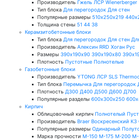
Производитель
Гжель
ЛСР
Wienerberger
Тип блока
Для перегородок
Для стен
Популярные размеры
510х250х219
440х
Толщина стены
51
44
38
Керамзитобетонные блоки
Тип блока
Для перегородок
Для стен
Дл
Производитель
Алексин
RRD
Хоган Рус
Размеры
390х190х90
390х190х80
390х1
Плотность
Пустотные
Полнотелые
Газобетонные блоки
Производитель
YTONG
ЛСР
SLS
Thermo
Тип блока
Перемычка
Для перегородок
Плотность
Д300
Д400
Д500
Д600
Д700
Популярные разделы
600х300х250
600х
Кирпич
Облицовочный кирпич
Полнотелый
Пус
Производитель
Braer
Воскресенский КЗ
Популярные размеры
Одинарный
Полут
Марка прочности
М-150
М-175
М-200
М-