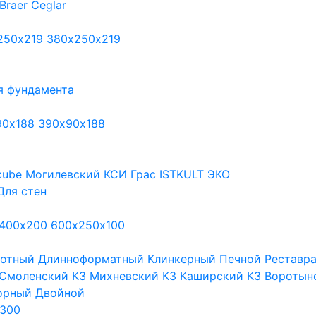
Braer
Ceglar
250х219
380х250х219
я фундамента
90х188
390х90х188
cube
Могилевский КСИ
Грас
ISTKULT
ЭКО
Для стен
400х200
600х250х100
тотный
Длинноформатный
Клинкерный
Печной
Реставр
Смоленский КЗ
Михневский КЗ
Каширский КЗ
Воротын
орный
Двойной
300