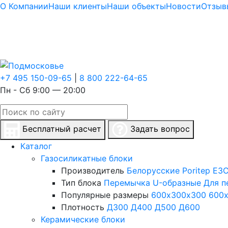
О Компании
Наши клиенты
Наши объекты
Новости
Отзыв
+7 495 150-09-65
|
8 800 222-64-65
Пн - Сб 9:00 — 20:00
Бесплатный расчет
Задать вопрос
Каталог
Газосиликатные блоки
Производитель
Белорусские
Poritep
ЕЗС
Тип блока
Перемычка
U-образные
Для п
Популярные размеры
600х300х300
600
Плотность
Д300
Д400
Д500
Д600
Керамические блоки