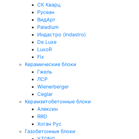
СК Кварц
Русеан
ВидАрт
Paladium
Индастро (Indastro)
De Luxe
LuxoR
Fix
Керамические блоки
Гжель
ЛСР
Wienerberger
Ceglar
Керамзитобетонные блоки
Алексин
RRD
Хоган Рус
Газобетонные блоки
YTONG