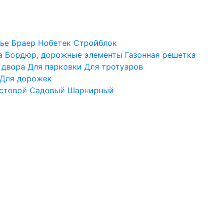
ье
Браер
Нобетек
Стройблок
а
Бордюр, дорожные элементы
Газонная решетка
 двора
Для парковки
Для тротуаров
Для дорожек
стовой
Садовый
Шарнирный