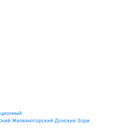
ационный
ский
Железногорский
Донские Зори