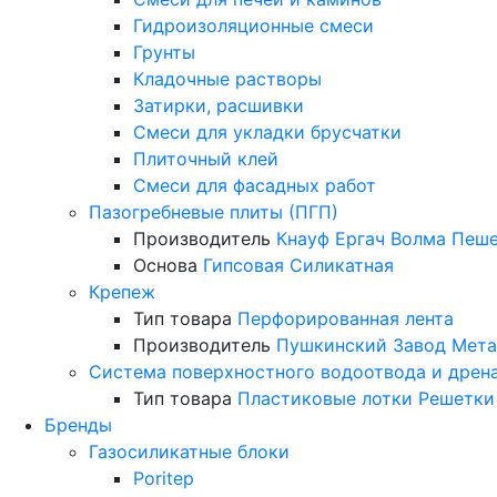
Гидроизоляционные смеси
Грунты
Кладочные растворы
Затирки, расшивки
Смеси для укладки брусчатки
Плиточный клей
Смеси для фасадных работ
Пазогребневые плиты (ПГП)
Производитель
Кнауф
Ергач
Волма
Пеше
Основа
Гипсовая
Силикатная
Крепеж
Тип товара
Перфорированная лента
Производитель
Пушкинский Завод Мета
Система поверхностного водоотвода и дрен
Тип товара
Пластиковые лотки
Решетки
Бренды
Газосиликатные блоки
Poritep