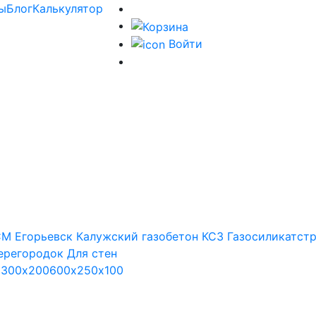
ы
Блог
Калькулятор
Войти
М Егорьевск
Калужский газобетон
КСЗ
Газосиликатст
ерегородок
Для стен
х300х200
600х250х100