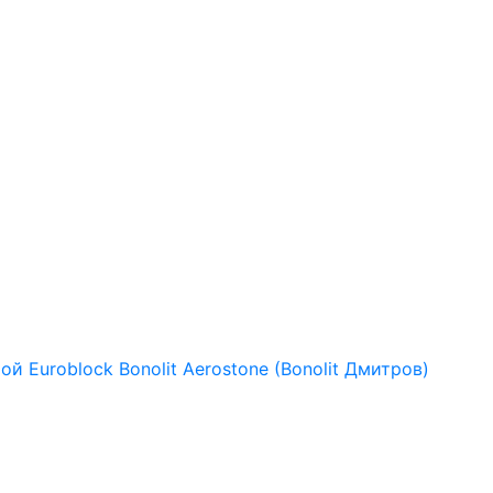
рой
Euroblock
Bonolit
Aerostone (Bonolit Дмитров)