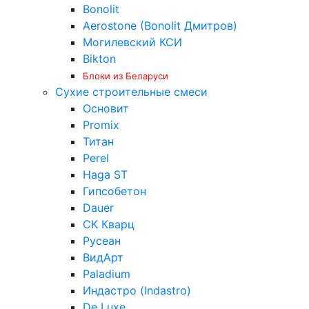
Bonolit
Aerostone (Bonolit Дмитров)
Могилевский КСИ
Bikton
Блоки из Беларуси
Сухие строительные смеси
Основит
Promix
Титан
Perel
Haga ST
Гипсобетон
Dauer
СК Кварц
Русеан
ВидАрт
Paladium
Индастро (Indastro)
De Luxe