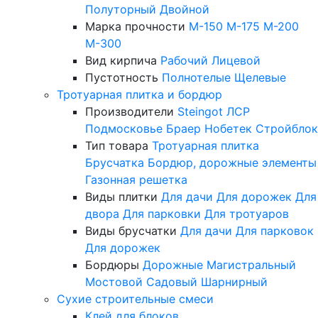
Полуторный
Двойной
Марка прочности
М-150
М-175
М-200
М-300
Вид кирпича
Рабочий
Лицевой
Пустотность
Полнотелые
Щелевые
Тротуарная плитка и бордюр
Производители
Steingot
ЛСР
Подмосковье
Браер
Нобетек
Стройблок
Тип товара
Тротуарная плитка
Брусчатка
Бордюр, дорожные элементы
Газонная решетка
Виды плитки
Для дачи
Для дорожек
Для
двора
Для парковки
Для тротуаров
Виды брусчатки
Для дачи
Для парковок
Для дорожек
Бордюры
Дорожные
Магистральный
Мостовой
Садовый
Шарнирный
Сухие строительные смеси
Клей для блоков