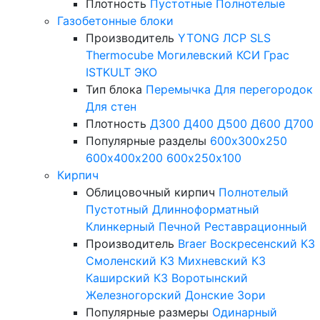
Плотность
Пустотные
Полнотелые
Газобетонные блоки
Производитель
YTONG
ЛСР
SLS
Thermocube
Могилевский КСИ
Грас
ISTKULT
ЭКО
Тип блока
Перемычка
Для перегородок
Для стен
Плотность
Д300
Д400
Д500
Д600
Д700
Популярные разделы
600х300х250
600х400х200
600х250х100
Кирпич
Облицовочный кирпич
Полнотелый
Пустотный
Длинноформатный
Клинкерный
Печной
Реставрационный
Производитель
Braer
Воскресенский КЗ
Смоленский КЗ
Михневский КЗ
Каширский КЗ
Воротынский
Железногорский
Донские Зори
Популярные размеры
Одинарный