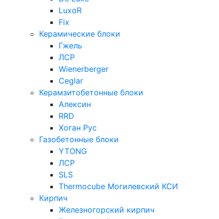
LuxoR
Fix
Керамические блоки
Гжель
ЛСР
Wienerberger
Ceglar
Керамзитобетонные блоки
Алексин
RRD
Хоган Рус
Газобетонные блоки
YTONG
ЛСР
SLS
Thermocube
Могилевский КСИ
Кирпич
Железногорский кирпич