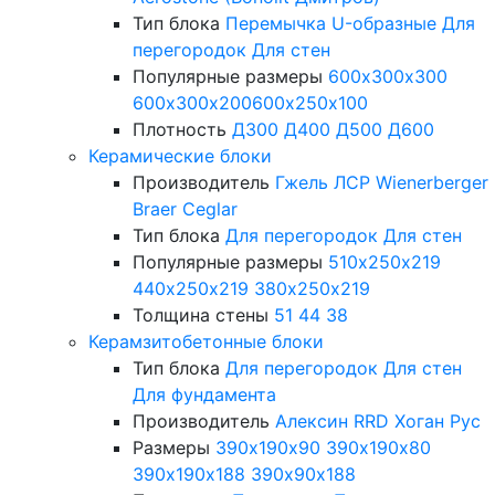
Тип блока
Перемычка
U-образные
Для
перегородок
Для стен
Популярные размеры
600х300х300
600х300х200
600х250х100
Плотность
Д300
Д400
Д500
Д600
Керамические блоки
Производитель
Гжель
ЛСР
Wienerberger
Braer
Ceglar
Тип блока
Для перегородок
Для стен
Популярные размеры
510х250х219
440х250х219
380х250х219
Толщина стены
51
44
38
Керамзитобетонные блоки
Тип блока
Для перегородок
Для стен
Для фундамента
Производитель
Алексин
RRD
Хоган Рус
Размеры
390х190х90
390х190х80
390х190х188
390х90х188