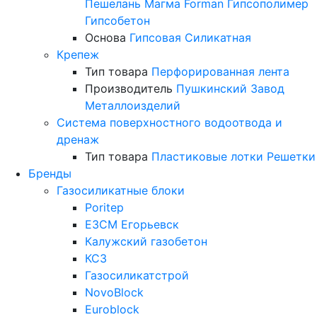
Пешелань
Магма
Forman
Гипсополимер
Гипсобетон
Основа
Гипсовая
Силикатная
Крепеж
Тип товара
Перфорированная лента
Производитель
Пушкинский Завод
Металлоизделий
Система поверхностного водоотвода и
дренаж
Тип товара
Пластиковые лотки
Решетки
Бренды
Газосиликатные блоки
Poritep
ЕЗСМ Егорьевск
Калужский газобетон
КСЗ
Газосиликатстрой
NovoBlock
Euroblock