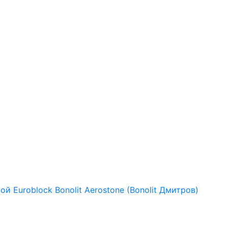
рой
Euroblock
Bonolit
Aerostone (Bonolit Дмитров)