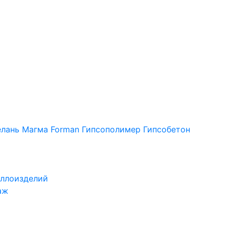
лань
Магма
Forman
Гипсополимер
Гипсобетон
ллоизделий
аж