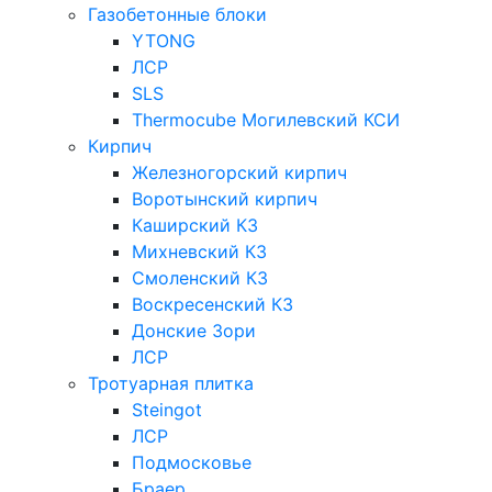
Газобетонные блоки
YTONG
ЛСР
SLS
Thermocube
Могилевский КСИ
Кирпич
Железногорский кирпич
Воротынский кирпич
Каширский КЗ
Михневский КЗ
Смоленский КЗ
Воскресенский КЗ
Донские Зори
ЛСР
Тротуарная плитка
Steingot
ЛСР
Подмосковье
Браер