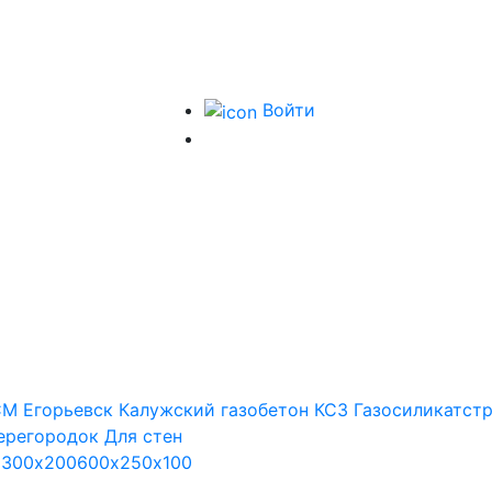
Войти
М Егорьевск
Калужский газобетон
КСЗ
Газосиликатст
ерегородок
Для стен
х300х200
600х250х100