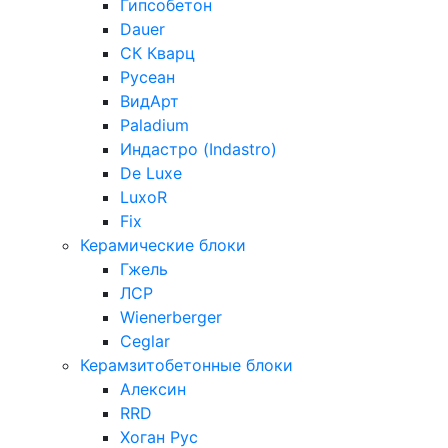
Гипсобетон
Dauer
СК Кварц
Русеан
ВидАрт
Paladium
Индастро (Indastro)
De Luxe
LuxoR
Fix
Керамические блоки
Гжель
ЛСР
Wienerberger
Ceglar
Керамзитобетонные блоки
Алексин
RRD
Хоган Рус