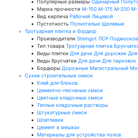
Популярные размеры
Одинарный
Полут
Марка прочности
М-150
М-175
М-200
М-
Вид кирпича
Рабочий
Лицевой
Пустотность
Полнотелые
Щелевые
Тротуарная плитка и бордюр
Производители
Steingot
ЛСР
Подмосков
Тип товара
Тротуарная плитка
Брусчатк
Виды плитки
Для дачи
Для дорожек
Для
Виды брусчатки
Для дачи
Для парковок
Бордюры
Дорожные
Магистральный
Мо
Сухие строительные смеси
Клей для блоков
Цементно-песчаные смеси
Цветные кладочные смеси
Теплые кладочные растворы
Штукатурные смеси
Шпатлевки
Цемент в мешках
Материалы для устройства полов