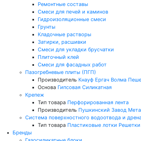
Ремонтные составы
Смеси для печей и каминов
Гидроизоляционные смеси
Грунты
Кладочные растворы
Затирки, расшивки
Смеси для укладки брусчатки
Плиточный клей
Смеси для фасадных работ
Пазогребневые плиты (ПГП)
Производитель
Кнауф
Ергач
Волма
Пеше
Основа
Гипсовая
Силикатная
Крепеж
Тип товара
Перфорированная лента
Производитель
Пушкинский Завод Мета
Система поверхностного водоотвода и дрен
Тип товара
Пластиковые лотки
Решетки
Бренды
Газосиликатные блоки