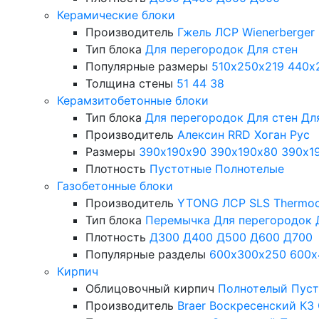
Керамические блоки
Производитель
Гжель
ЛСР
Wienerberger
Тип блока
Для перегородок
Для стен
Популярные размеры
510х250х219
440х
Толщина стены
51
44
38
Керамзитобетонные блоки
Тип блока
Для перегородок
Для стен
Дл
Производитель
Алексин
RRD
Хоган Рус
Размеры
390х190х90
390х190х80
390х1
Плотность
Пустотные
Полнотелые
Газобетонные блоки
Производитель
YTONG
ЛСР
SLS
Thermo
Тип блока
Перемычка
Для перегородок
Плотность
Д300
Д400
Д500
Д600
Д700
Популярные разделы
600х300х250
600х
Кирпич
Облицовочный кирпич
Полнотелый
Пус
Производитель
Braer
Воскресенский КЗ