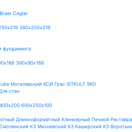
Braer
Ceglar
250х219
380х250х219
я фундамента
90х188
390х90х188
cube
Могилевский КСИ
Грас
ISTKULT
ЭКО
Для стен
400х200
600х250х100
тотный
Длинноформатный
Клинкерный
Печной
Реставр
Смоленский КЗ
Михневский КЗ
Каширский КЗ
Воротын