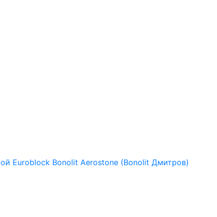
рой
Euroblock
Bonolit
Aerostone (Bonolit Дмитров)