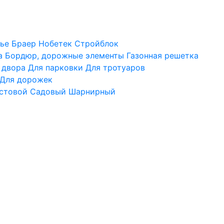
ье
Браер
Нобетек
Стройблок
а
Бордюр, дорожные элементы
Газонная решетка
 двора
Для парковки
Для тротуаров
Для дорожек
стовой
Садовый
Шарнирный