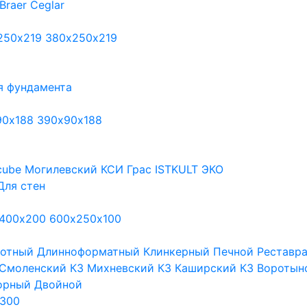
Braer
Ceglar
250х219
380х250х219
я фундамента
90х188
390х90х188
cube
Могилевский КСИ
Грас
ISTKULT
ЭКО
Для стен
400х200
600х250х100
тотный
Длинноформатный
Клинкерный
Печной
Реставр
Смоленский КЗ
Михневский КЗ
Каширский КЗ
Воротын
орный
Двойной
300