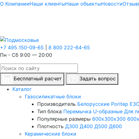
О Компании
Наши клиенты
Наши объекты
Новости
Отзыв
+7 495 150-09-65
|
8 800 222-64-65
Пн - Сб 9:00 — 20:00
Бесплатный расчет
Задать вопрос
Каталог
Газосиликатные блоки
Производитель
Белорусские
Poritep
ЕЗС
Тип блока
Перемычка
U-образные
Для п
Популярные размеры
600х300х300
600
Плотность
Д300
Д400
Д500
Д600
Керамические блоки