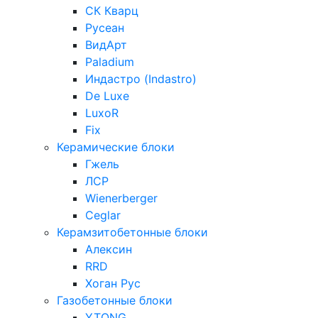
СК Кварц
Русеан
ВидАрт
Paladium
Индастро (Indastro)
De Luxe
LuxoR
Fix
Керамические блоки
Гжель
ЛСР
Wienerberger
Ceglar
Керамзитобетонные блоки
Алексин
RRD
Хоган Рус
Газобетонные блоки
YTONG