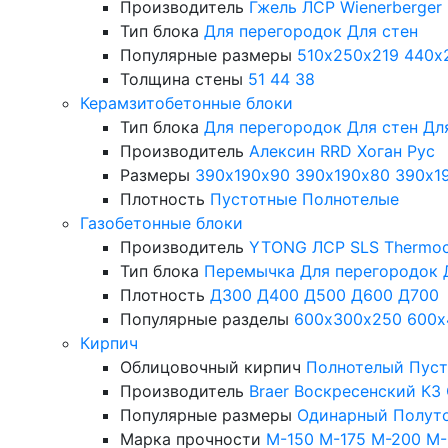
Производитель
Гжель
ЛСР
Wienerberger
Тип блока
Для перегородок
Для стен
Популярные размеры
510х250х219
440х
Толщина стены
51
44
38
Керамзитобетонные блоки
Тип блока
Для перегородок
Для стен
Дл
Производитель
Алексин
RRD
Хоган Рус
Размеры
390х190х90
390х190х80
390х1
Плотность
Пустотные
Полнотелые
Газобетонные блоки
Производитель
YTONG
ЛСР
SLS
Thermo
Тип блока
Перемычка
Для перегородок
Плотность
Д300
Д400
Д500
Д600
Д700
Популярные разделы
600х300х250
600х
Кирпич
Облицовочный кирпич
Полнотелый
Пус
Производитель
Braer
Воскресенский КЗ
Популярные размеры
Одинарный
Полут
Марка прочности
М-150
М-175
М-200
М-