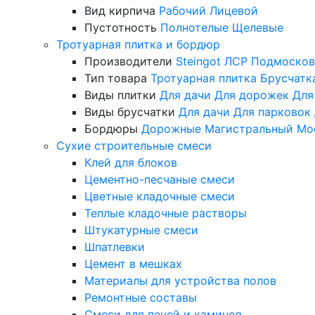
Вид кирпича
Рабочий
Лицевой
Пустотность
Полнотелые
Щелевые
Тротуарная плитка и бордюр
Производители
Steingot
ЛСР
Подмосков
Тип товара
Тротуарная плитка
Брусчатк
Виды плитки
Для дачи
Для дорожек
Для
Виды брусчатки
Для дачи
Для парковок
Бордюры
Дорожные
Магистральный
Мо
Сухие строительные смеси
Клей для блоков
Цементно-песчаные смеси
Цветные кладочные смеси
Теплые кладочные растворы
Штукатурные смеси
Шпатлевки
Цемент в мешках
Материалы для устройства полов
Ремонтные составы
Смеси для печей и каминов