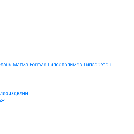
лань
Магма
Forman
Гипсополимер
Гипсобетон
ллоизделий
аж