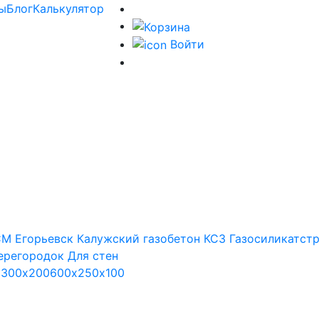
ы
Блог
Калькулятор
Войти
М Егорьевск
Калужский газобетон
КСЗ
Газосиликатст
ерегородок
Для стен
х300х200
600х250х100