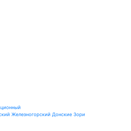
ационный
ский
Железногорский
Донские Зори