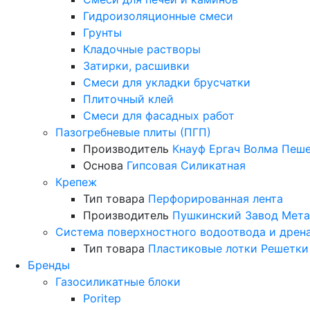
Гидроизоляционные смеси
Грунты
Кладочные растворы
Затирки, расшивки
Смеси для укладки брусчатки
Плиточный клей
Смеси для фасадных работ
Пазогребневые плиты (ПГП)
Производитель
Кнауф
Ергач
Волма
Пеше
Основа
Гипсовая
Силикатная
Крепеж
Тип товара
Перфорированная лента
Производитель
Пушкинский Завод Мета
Система поверхностного водоотвода и дрен
Тип товара
Пластиковые лотки
Решетки
Бренды
Газосиликатные блоки
Poritep