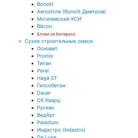
Bonolit
Aerostone (Bonolit Дмитров)
Могилевский КСИ
Bikton
Блоки из Беларуси
Сухие строительные смеси
Основит
Promix
Титан
Perel
Haga ST
Гипсобетон
Dauer
СК Кварц
Русеан
ВидАрт
Paladium
Индастро (Indastro)
De Luxe