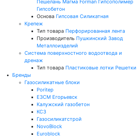
Пешелань
Магма
Forman
Гипсополимер
Гипсобетон
Основа
Гипсовая
Силикатная
Крепеж
Тип товара
Перфорированная лента
Производитель
Пушкинский Завод
Металлоизделий
Система поверхностного водоотвода и
дренаж
Тип товара
Пластиковые лотки
Решетки
Бренды
Газосиликатные блоки
Poritep
ЕЗСМ Егорьевск
Калужский газобетон
КСЗ
Газосиликатстрой
NovoBlock
Euroblock