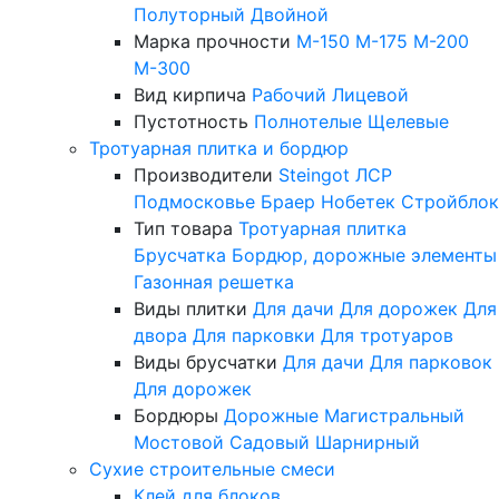
Полуторный
Двойной
Марка прочности
М-150
М-175
М-200
М-300
Вид кирпича
Рабочий
Лицевой
Пустотность
Полнотелые
Щелевые
Тротуарная плитка и бордюр
Производители
Steingot
ЛСР
Подмосковье
Браер
Нобетек
Стройблок
Тип товара
Тротуарная плитка
Брусчатка
Бордюр, дорожные элементы
Газонная решетка
Виды плитки
Для дачи
Для дорожек
Для
двора
Для парковки
Для тротуаров
Виды брусчатки
Для дачи
Для парковок
Для дорожек
Бордюры
Дорожные
Магистральный
Мостовой
Садовый
Шарнирный
Сухие строительные смеси
Клей для блоков