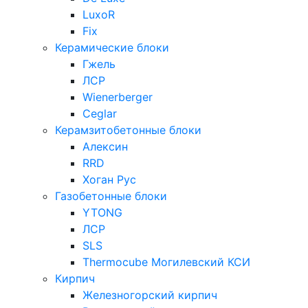
LuxoR
Fix
Керамические блоки
Гжель
ЛСР
Wienerberger
Ceglar
Керамзитобетонные блоки
Алексин
RRD
Хоган Рус
Газобетонные блоки
YTONG
ЛСР
SLS
Thermocube
Могилевский КСИ
Кирпич
Железногорский кирпич