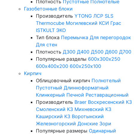
Плотность
Пустотные
Полнотелые
Газобетонные блоки
Производитель
YTONG
ЛСР
SLS
Thermocube
Могилевский КСИ
Грас
ISTKULT
ЭКО
Тип блока
Перемычка
Для перегородок
Для стен
Плотность
Д300
Д400
Д500
Д600
Д700
Популярные разделы
600х300х250
600х400х200
600х250х100
Кирпич
Облицовочный кирпич
Полнотелый
Пустотный
Длинноформатный
Клинкерный
Печной
Реставрационный
Производитель
Braer
Воскресенский КЗ
Смоленский КЗ
Михневский КЗ
Каширский КЗ
Воротынский
Железногорский
Донские Зори
Популярные размеры
Одинарный