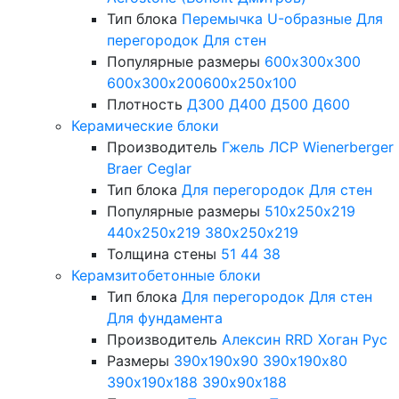
Тип блока
Перемычка
U-образные
Для
перегородок
Для стен
Популярные размеры
600х300х300
600х300х200
600х250х100
Плотность
Д300
Д400
Д500
Д600
Керамические блоки
Производитель
Гжель
ЛСР
Wienerberger
Braer
Ceglar
Тип блока
Для перегородок
Для стен
Популярные размеры
510х250х219
440х250х219
380х250х219
Толщина стены
51
44
38
Керамзитобетонные блоки
Тип блока
Для перегородок
Для стен
Для фундамента
Производитель
Алексин
RRD
Хоган Рус
Размеры
390х190х90
390х190х80
390х190х188
390х90х188