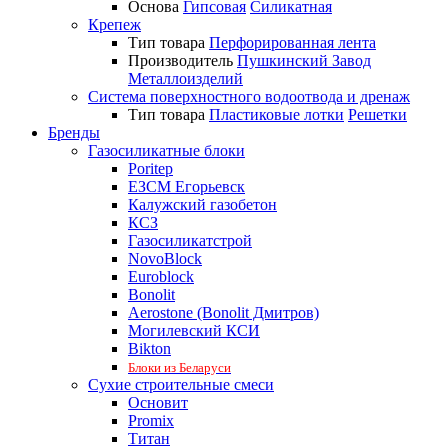
Основа
Гипсовая
Силикатная
Крепеж
Тип товара
Перфорированная лента
Производитель
Пушкинский Завод
Металлоизделий
Система поверхностного водоотвода и дренаж
Тип товара
Пластиковые лотки
Решетки
Бренды
Газосиликатные блоки
Poritep
ЕЗСМ Егорьевск
Калужский газобетон
КСЗ
Газосиликатстрой
NovoBlock
Euroblock
Bonolit
Aerostone (Bonolit Дмитров)
Могилевский КСИ
Bikton
Блоки из Беларуси
Сухие строительные смеси
Основит
Promix
Титан