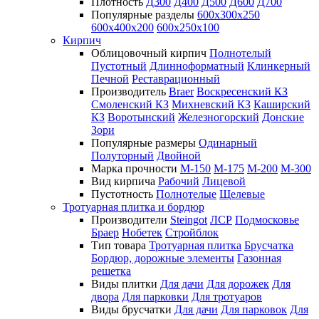
Плотность
Д300
Д400
Д500
Д600
Д700
Популярные разделы
600х300х250
600х400х200
600х250х100
Кирпич
Облицовочный кирпич
Полнотелый
Пустотный
Длинноформатный
Клинкерный
Печной
Реставрационный
Производитель
Braer
Воскресенский КЗ
Смоленский КЗ
Михневский КЗ
Каширский
КЗ
Воротынский
Железногорский
Донские
Зори
Популярные размеры
Одинарный
Полуторный
Двойной
Марка прочности
М-150
М-175
М-200
М-300
Вид кирпича
Рабочий
Лицевой
Пустотность
Полнотелые
Щелевые
Тротуарная плитка и бордюр
Производители
Steingot
ЛСР
Подмосковье
Браер
Нобетек
Стройблок
Тип товара
Тротуарная плитка
Брусчатка
Бордюр, дорожные элементы
Газонная
решетка
Виды плитки
Для дачи
Для дорожек
Для
двора
Для парковки
Для тротуаров
Виды брусчатки
Для дачи
Для парковок
Для