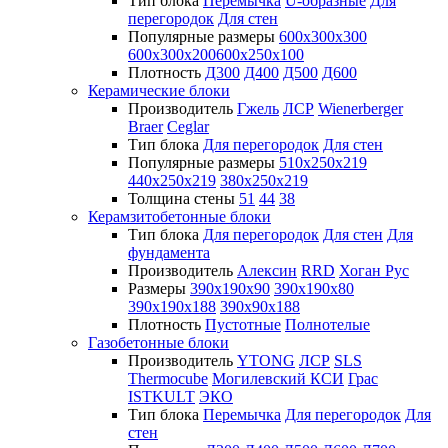
Тип блока
Перемычка
U-образные
Для
перегородок
Для стен
Популярные размеры
600х300х300
600х300х200
600х250х100
Плотность
Д300
Д400
Д500
Д600
Керамические блоки
Производитель
Гжель
ЛСР
Wienerberger
Braer
Ceglar
Тип блока
Для перегородок
Для стен
Популярные размеры
510х250х219
440х250х219
380х250х219
Толщина стены
51
44
38
Керамзитобетонные блоки
Тип блока
Для перегородок
Для стен
Для
фундамента
Производитель
Алексин
RRD
Хоган Рус
Размеры
390х190х90
390х190х80
390х190х188
390х90х188
Плотность
Пустотные
Полнотелые
Газобетонные блоки
Производитель
YTONG
ЛСР
SLS
Thermocube
Могилевский КСИ
Грас
ISTKULT
ЭКО
Тип блока
Перемычка
Для перегородок
Для
стен