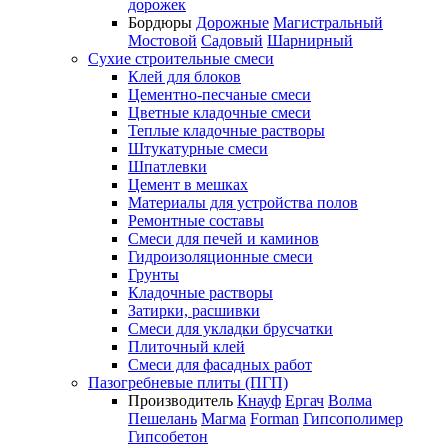
дорожек
Бордюры
Дорожные
Магистральный
Мостовой
Садовый
Шарнирный
Сухие строительные смеси
Клей для блоков
Цементно-песчаные смеси
Цветные кладочные смеси
Теплые кладочные растворы
Штукатурные смеси
Шпатлевки
Цемент в мешках
Материалы для устройства полов
Ремонтные составы
Смеси для печей и каминов
Гидроизоляционные смеси
Грунты
Кладочные растворы
Затирки, расшивки
Смеси для укладки брусчатки
Плиточный клей
Смеси для фасадных работ
Пазогребневые плиты (ПГП)
Производитель
Кнауф
Ергач
Волма
Пешелань
Магма
Forman
Гипсополимер
Гипсобетон