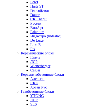
Perel
Haga ST
Гипсобетон
Dauer
СК Кварц
Русеан
ВидАрт
Paladium
Индастро (Indastro)
De Luxe
LuxoR
Fix
Керамические блоки
Гжель
ЛСР
Wienerberger
Ceglar
Керамзитобетонные блоки
Алексин
RRD
Хоган Рус
Газобетонные блоки
YTONG
ЛСР
SLS