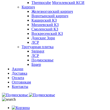
Thermocube
Могилевский КСИ
Кирпич
Железногорский кирпич
Воротынский кирпич
Каширский КЗ
Михневский КЗ
Смоленский КЗ
Воскресенский КЗ
Донские Зори
ЛСР
Тротуарная плитка
Steingot
ЛСР
Подмосковье
Браер
Акции
Доставка
Оплата
Оптовикам
Контакты