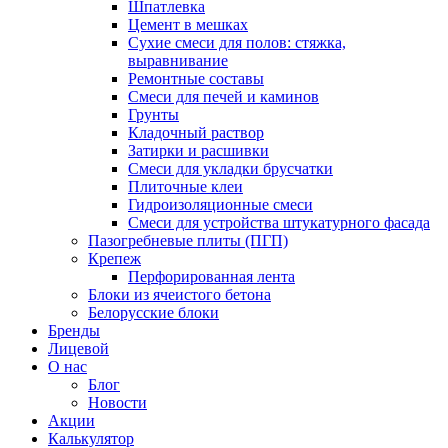
Шпатлевка
Цемент в мешках
Сухие смеси для полов: стяжка,
выравнивание
Ремонтные составы
Смеси для печей и каминов
Грунты
Кладочный раствор
Затирки и расшивки
Смеси для укладки брусчатки
Плиточные клеи
Гидроизоляционные смеси
Смеси для устройства штукатурного фасада
Пазогребневые плиты (ПГП)
Крепеж
Перфорированная лента
Блоки из ячеистого бетона
Белорусские блоки
Бренды
Лицевой
О нас
Блог
Новости
Акции
Калькулятор