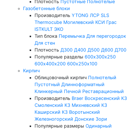
Плотность
Пустотные
Полнотелые
Газобетонные блоки
Производитель
YTONG
ЛСР
SLS
Thermocube
Могилевский КСИ
Грас
ISTKULT
ЭКО
Тип блока
Перемычка
Для перегородок
Для стен
Плотность
Д300
Д400
Д500
Д600
Д700
Популярные разделы
600х300х250
600х400х200
600х250х100
Кирпич
Облицовочный кирпич
Полнотелый
Пустотный
Длинноформатный
Клинкерный
Печной
Реставрационный
Производитель
Braer
Воскресенский КЗ
Смоленский КЗ
Михневский КЗ
Каширский КЗ
Воротынский
Железногорский
Донские Зори
Популярные размеры
Одинарный