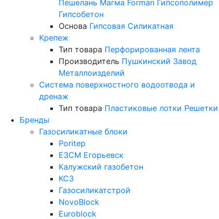
Пешелань
Магма
Forman
Гипсополимер
Гипсобетон
Основа
Гипсовая
Силикатная
Крепеж
Тип товара
Перфорированная лента
Производитель
Пушкинский Завод
Металлоизделий
Система поверхностного водоотвода и
дренаж
Тип товара
Пластиковые лотки
Решетки
Бренды
Газосиликатные блоки
Poritep
ЕЗСМ Егорьевск
Калужский газобетон
КСЗ
Газосиликатстрой
NovoBlock
Euroblock