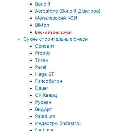
Bonolit
Aerostone (Bonolit Дмитров)
Могилевский КСИ
Bikton
Блоки из Беларуси
Сухие строительные смеси
Основит
Promix
Титан
Perel
Haga ST
Гипсобетон
Dauer
СК Кварц
Русеан
ВидАрт
Paladium
Индастро (Indastro)
De Luxe