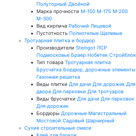
Полуторный
Двойной
Марка прочности
М-150
М-175
М-200
М-300
Вид кирпича
Рабочий
Лицевой
Пустотность
Полнотелые
Щелевые
Тротуарная плитка и бордюр
Производители
Steingot
ЛСР
Подмосковье
Браер
Нобетек
Стройблок
Тип товара
Тротуарная плитка
Брусчатка
Бордюр, дорожные элементы
Газонная решетка
Виды плитки
Для дачи
Для дорожек
Для
двора
Для парковки
Для тротуаров
Виды брусчатки
Для дачи
Для парковок
Для дорожек
Бордюры
Дорожные
Магистральный
Мостовой
Садовый
Шарнирный
Сухие строительные смеси
Клей для блоков