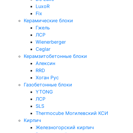
LuxoR
Fix
Керамические блоки
Гжель
ЛСР
Wienerberger
Ceglar
Керамзитобетонные блоки
Алексин
RRD
Хоган Рус
Газобетонные блоки
YTONG
ЛСР
SLS
Thermocube
Могилевский КСИ
Кирпич
Железногорский кирпич