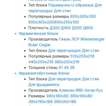
Тип блока
Перемычка
U-образные
Для
перегородок
Для стен
Популярные размеры
600х300х300
600х300х200
600х250х100
Плотность
Д300
Д400
Д500
Д600
Керамические блоки
Производитель
Гжель
ЛСР
Wienerberger
Braer
Ceglar
Тип блока
Для перегородок
Для стен
Популярные размеры
510х250х219
440х250х219
380х250х219
Толщина стены
51
44
38
Керамзитобетонные блоки
Тип блока
Для перегородок
Для стен
Для фундамента
Производитель
Алексин
RRD
Хоган Рус
Размеры
390х190х90
390х190х80
390х190х188
390х90х188