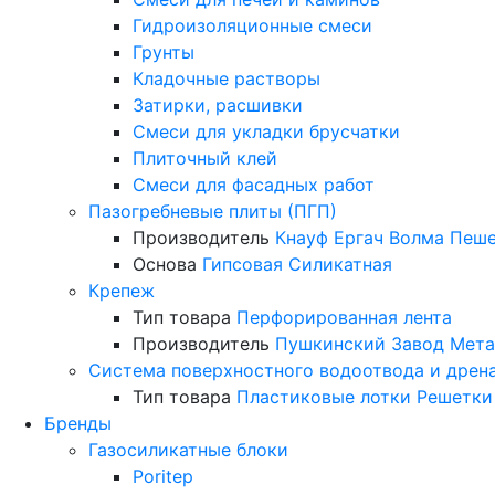
Гидроизоляционные смеси
Грунты
Кладочные растворы
Затирки, расшивки
Смеси для укладки брусчатки
Плиточный клей
Смеси для фасадных работ
Пазогребневые плиты (ПГП)
Производитель
Кнауф
Ергач
Волма
Пеше
Основа
Гипсовая
Силикатная
Крепеж
Тип товара
Перфорированная лента
Производитель
Пушкинский Завод Мета
Система поверхностного водоотвода и дрен
Тип товара
Пластиковые лотки
Решетки
Бренды
Газосиликатные блоки
Poritep