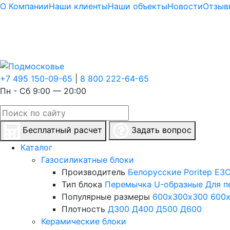
О Компании
Наши клиенты
Наши объекты
Новости
Отзыв
+7 495 150-09-65
|
8 800 222-64-65
Пн - Сб 9:00 — 20:00
Бесплатный расчет
Задать вопрос
Каталог
Газосиликатные блоки
Производитель
Белорусские
Poritep
ЕЗС
Тип блока
Перемычка
U-образные
Для п
Популярные размеры
600х300х300
600
Плотность
Д300
Д400
Д500
Д600
Керамические блоки