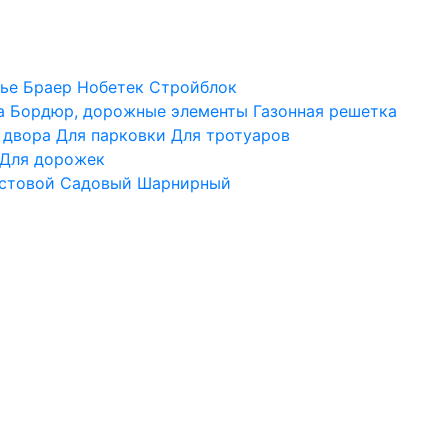
ье
Браер
Нобетек
Стройблок
а
Бордюр, дорожные элементы
Газонная решетка
 двора
Для парковки
Для тротуаров
Для дорожек
стовой
Садовый
Шарнирный