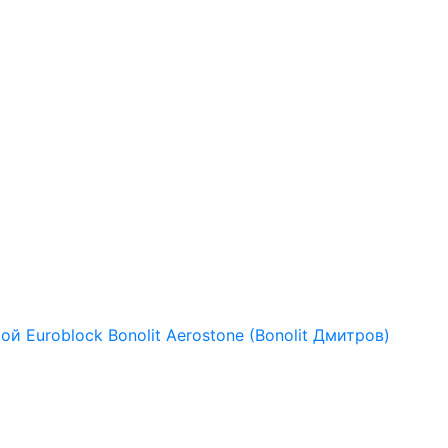
рой
Euroblock
Bonolit
Aerostone (Bonolit Дмитров)