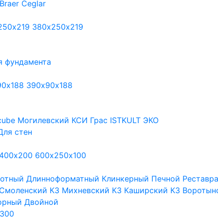
Braer
Ceglar
250х219
380х250х219
я фундамента
90х188
390х90х188
cube
Могилевский КСИ
Грас
ISTKULT
ЭКО
Для стен
400х200
600х250х100
тотный
Длинноформатный
Клинкерный
Печной
Реставр
Смоленский КЗ
Михневский КЗ
Каширский КЗ
Воротын
орный
Двойной
300