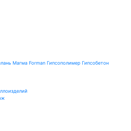
лань
Магма
Forman
Гипсополимер
Гипсобетон
ллоизделий
аж