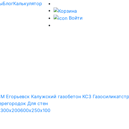
ы
Блог
Калькулятор
Войти
М Егорьевск
Калужский газобетон
КСЗ
Газосиликатст
ерегородок
Для стен
х300х200
600х250х100