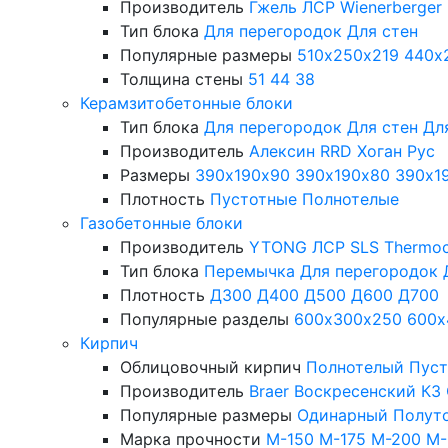
Производитель
Гжель
ЛСР
Wienerberger
Тип блока
Для перегородок
Для стен
Популярные размеры
510х250х219
440х
Толщина стены
51
44
38
Керамзитобетонные блоки
Тип блока
Для перегородок
Для стен
Дл
Производитель
Алексин
RRD
Хоган Рус
Размеры
390х190х90
390х190х80
390х1
Плотность
Пустотные
Полнотелые
Газобетонные блоки
Производитель
YTONG
ЛСР
SLS
Thermo
Тип блока
Перемычка
Для перегородок
Плотность
Д300
Д400
Д500
Д600
Д700
Популярные разделы
600х300х250
600х
Кирпич
Облицовочный кирпич
Полнотелый
Пус
Производитель
Braer
Воскресенский КЗ
Популярные размеры
Одинарный
Полут
Марка прочности
М-150
М-175
М-200
М-