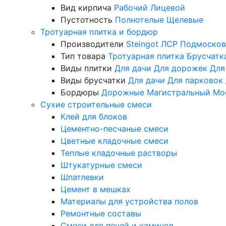
Вид кирпича
Рабочий
Лицевой
Пустотность
Полнотелые
Щелевые
Тротуарная плитка и бордюр
Производители
Steingot
ЛСР
Подмосков
Тип товара
Тротуарная плитка
Брусчатк
Виды плитки
Для дачи
Для дорожек
Для
Виды брусчатки
Для дачи
Для парковок
Бордюры
Дорожные
Магистральный
Мо
Сухие строительные смеси
Клей для блоков
Цементно-песчаные смеси
Цветные кладочные смеси
Теплые кладочные растворы
Штукатурные смеси
Шпатлевки
Цемент в мешках
Материалы для устройства полов
Ремонтные составы
Смеси для печей и каминов