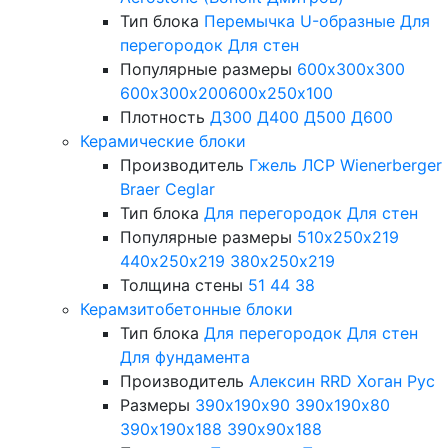
Тип блока
Перемычка
U-образные
Для
перегородок
Для стен
Популярные размеры
600х300х300
600х300х200
600х250х100
Плотность
Д300
Д400
Д500
Д600
Керамические блоки
Производитель
Гжель
ЛСР
Wienerberger
Braer
Ceglar
Тип блока
Для перегородок
Для стен
Популярные размеры
510х250х219
440х250х219
380х250х219
Толщина стены
51
44
38
Керамзитобетонные блоки
Тип блока
Для перегородок
Для стен
Для фундамента
Производитель
Алексин
RRD
Хоган Рус
Размеры
390х190х90
390х190х80
390х190х188
390х90х188