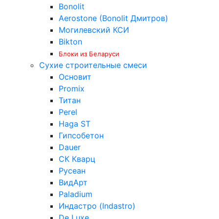
Bonolit
Aerostone (Bonolit Дмитров)
Могилевский КСИ
Bikton
Блоки из Беларуси
Сухие строительные смеси
Основит
Promix
Титан
Perel
Haga ST
Гипсобетон
Dauer
СК Кварц
Русеан
ВидАрт
Paladium
Индастро (Indastro)
De Luxe