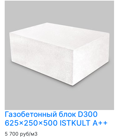
Газобетонный блок D300
625x250x500 ISTKULT A++
5 700
руб/м3