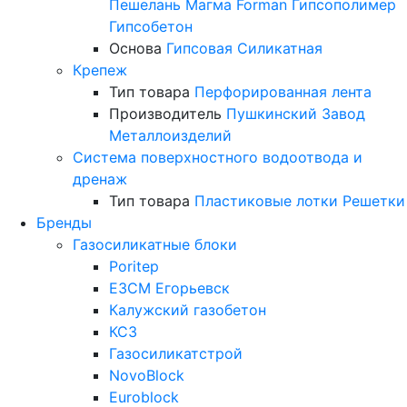
Пешелань
Магма
Forman
Гипсополимер
Гипсобетон
Основа
Гипсовая
Силикатная
Крепеж
Тип товара
Перфорированная лента
Производитель
Пушкинский Завод
Металлоизделий
Система поверхностного водоотвода и
дренаж
Тип товара
Пластиковые лотки
Решетки
Бренды
Газосиликатные блоки
Poritep
ЕЗСМ Егорьевск
Калужский газобетон
КСЗ
Газосиликатстрой
NovoBlock
Euroblock