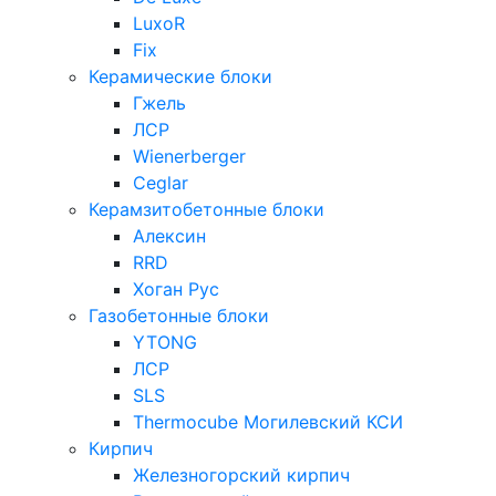
LuxoR
Fix
Керамические блоки
Гжель
ЛСР
Wienerberger
Ceglar
Керамзитобетонные блоки
Алексин
RRD
Хоган Рус
Газобетонные блоки
YTONG
ЛСР
SLS
Thermocube
Могилевский КСИ
Кирпич
Железногорский кирпич