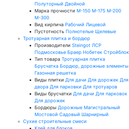
Полуторный
Двойной
Марка прочности
М-150
М-175
М-200
М-300
Вид кирпича
Рабочий
Лицевой
Пустотность
Полнотелые
Щелевые
Тротуарная плитка и бордюр
Производители
Steingot
ЛСР
Подмосковье
Браер
Нобетек
Стройблок
Тип товара
Тротуарная плитка
Брусчатка
Бордюр, дорожные элементы
Газонная решетка
Виды плитки
Для дачи
Для дорожек
Для
двора
Для парковки
Для тротуаров
Виды брусчатки
Для дачи
Для парковок
Для дорожек
Бордюры
Дорожные
Магистральный
Мостовой
Садовый
Шарнирный
Сухие строительные смеси
Клей для блоков