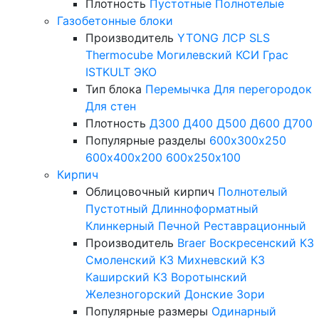
Плотность
Пустотные
Полнотелые
Газобетонные блоки
Производитель
YTONG
ЛСР
SLS
Thermocube
Могилевский КСИ
Грас
ISTKULT
ЭКО
Тип блока
Перемычка
Для перегородок
Для стен
Плотность
Д300
Д400
Д500
Д600
Д700
Популярные разделы
600х300х250
600х400х200
600х250х100
Кирпич
Облицовочный кирпич
Полнотелый
Пустотный
Длинноформатный
Клинкерный
Печной
Реставрационный
Производитель
Braer
Воскресенский КЗ
Смоленский КЗ
Михневский КЗ
Каширский КЗ
Воротынский
Железногорский
Донские Зори
Популярные размеры
Одинарный