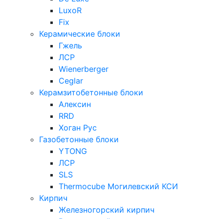
LuxoR
Fix
Керамические блоки
Гжель
ЛСР
Wienerberger
Ceglar
Керамзитобетонные блоки
Алексин
RRD
Хоган Рус
Газобетонные блоки
YTONG
ЛСР
SLS
Thermocube
Могилевский КСИ
Кирпич
Железногорский кирпич