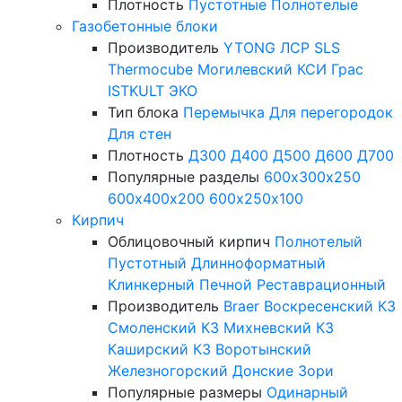
Плотность
Пустотные
Полнотелые
Газобетонные блоки
Производитель
YTONG
ЛСР
SLS
Thermocube
Могилевский КСИ
Грас
ISTKULT
ЭКО
Тип блока
Перемычка
Для перегородок
Для стен
Плотность
Д300
Д400
Д500
Д600
Д700
Популярные разделы
600х300х250
600х400х200
600х250х100
Кирпич
Облицовочный кирпич
Полнотелый
Пустотный
Длинноформатный
Клинкерный
Печной
Реставрационный
Производитель
Braer
Воскресенский КЗ
Смоленский КЗ
Михневский КЗ
Каширский КЗ
Воротынский
Железногорский
Донские Зори
Популярные размеры
Одинарный