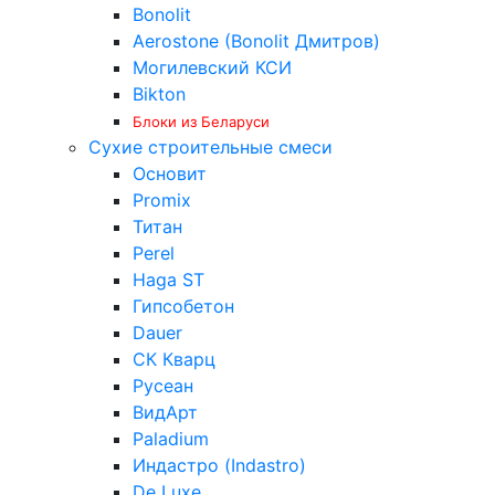
Bonolit
Aerostone (Bonolit Дмитров)
Могилевский КСИ
Bikton
Блоки из Беларуси
Сухие строительные смеси
Основит
Promix
Титан
Perel
Haga ST
Гипсобетон
Dauer
СК Кварц
Русеан
ВидАрт
Paladium
Индастро (Indastro)
De Luxe