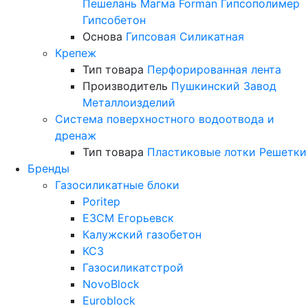
Пешелань
Магма
Forman
Гипсополимер
Гипсобетон
Основа
Гипсовая
Силикатная
Крепеж
Тип товара
Перфорированная лента
Производитель
Пушкинский Завод
Металлоизделий
Система поверхностного водоотвода и
дренаж
Тип товара
Пластиковые лотки
Решетки
Бренды
Газосиликатные блоки
Poritep
ЕЗСМ Егорьевск
Калужский газобетон
КСЗ
Газосиликатстрой
NovoBlock
Euroblock