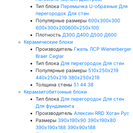
Тип блока
Перемычка
U-образные
Для
перегородок
Для стен
Популярные размеры
600х300х300
600х300х200
600х250х100
Плотность
Д300
Д400
Д500
Д600
Керамические блоки
Производитель
Гжель
ЛСР
Wienerberger
Braer
Ceglar
Тип блока
Для перегородок
Для стен
Популярные размеры
510х250х219
440х250х219
380х250х219
Толщина стены
51
44
38
Керамзитобетонные блоки
Тип блока
Для перегородок
Для стен
Для фундамента
Производитель
Алексин
RRD
Хоган Рус
Размеры
390х190х90
390х190х80
390х190х188
390х90х188