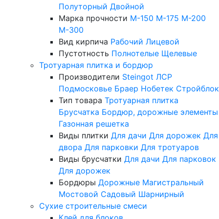
Полуторный
Двойной
Марка прочности
М-150
М-175
М-200
М-300
Вид кирпича
Рабочий
Лицевой
Пустотность
Полнотелые
Щелевые
Тротуарная плитка и бордюр
Производители
Steingot
ЛСР
Подмосковье
Браер
Нобетек
Стройблок
Тип товара
Тротуарная плитка
Брусчатка
Бордюр, дорожные элементы
Газонная решетка
Виды плитки
Для дачи
Для дорожек
Для
двора
Для парковки
Для тротуаров
Виды брусчатки
Для дачи
Для парковок
Для дорожек
Бордюры
Дорожные
Магистральный
Мостовой
Садовый
Шарнирный
Сухие строительные смеси
Клей для блоков