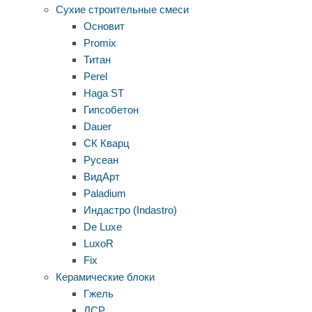
Сухие строительные смеси
Основит
Promix
Титан
Perel
Haga ST
Гипсобетон
Dauer
СК Кварц
Русеан
ВидАрт
Paladium
Индастро (Indastro)
De Luxe
LuxoR
Fix
Керамические блоки
Гжель
ЛСР