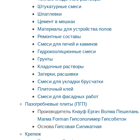
Штукатурные смеси
Шпатлевки
Цемент в мешках
Материалы для устройства полов
Ремонтные составы
Смеси для печей и каминов
Гидроизоляционные смеси
Грунты
Кладочные растворы
Затирки, расшивки
Смеси для укладки брусчатки
Плиточный клей
Смеси для фасадных работ
Пазогребневые плиты (ПГП)
Производитель
Кнауф
Ергач
Волма
Пешелань
Магма
Forman
Гипсополимер
Гипсобетон
Основа
Гипсовая
Силикатная
Крепеж