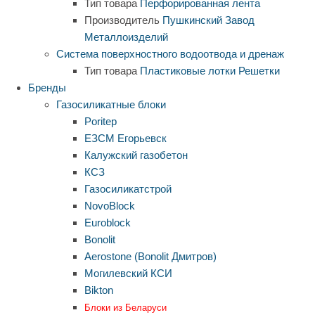
Тип товара
Перфорированная лента
Производитель
Пушкинский Завод
Металлоизделий
Система поверхностного водоотвода и дренаж
Тип товара
Пластиковые лотки
Решетки
Бренды
Газосиликатные блоки
Poritep
ЕЗСМ Егорьевск
Калужский газобетон
КСЗ
Газосиликатстрой
NovoBlock
Euroblock
Bonolit
Aerostone (Bonolit Дмитров)
Могилевский КСИ
Bikton
Блоки из Беларуси