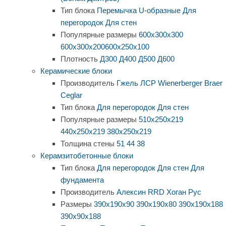
Тип блока
Перемычка
U-образные
Для
перегородок
Для стен
Популярные размеры
600х300х300
600х300х200
600х250х100
Плотность
Д300
Д400
Д500
Д600
Керамические блоки
Производитель
Гжель
ЛСР
Wienerberger
Braer
Ceglar
Тип блока
Для перегородок
Для стен
Популярные размеры
510х250х219
440х250х219
380х250х219
Толщина стены
51
44
38
Керамзитобетонные блоки
Тип блока
Для перегородок
Для стен
Для
фундамента
Производитель
Алексин
RRD
Хоган Рус
Размеры
390х190х90
390х190х80
390х190х188
390х90х188