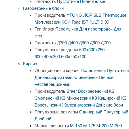
Плотность
Пустотные
Полнотелые
Газобетонные блоки
Производитель
YTONG
ЛСР
SLS
Thermocube
Могилевский КСИ
Грас
ISTKULT
ЭКО
Тип блока
Перемычка
Для перегородок
Для
стен
Плотность
Д300
Д400
Д500
Д600
Д700
Популярные разделы
600х300х250
600х400х200
600х250х100
Кирпич
Облицовочный кирпич
Полнотелый
Пустотный
Длинноформатный
Клинкерный
Печной
Реставрационный
Производитель
Braer
Воскресенский КЗ
Смоленский КЗ
Михневский КЗ
Каширский КЗ
Воротынский
Железногорский
Донские Зори
Популярные размеры
Одинарный
Полуторный
Двойной
Марка прочности
М-150
М-175
М-200
М-300