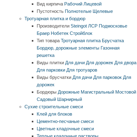
Вид кирпича
Рабочий
Лицевой
Пустотность
Полнотелые
Щелевые
Тротуарная плитка и бордюр
Производители
Steingot
ЛСР
Подмосковье
Браер
Нобетек
Стройблок
Тип товара
Тротуарная плитка
Брусчатка
Бордюр, дорожные элементы
Газонная
решетка
Виды плитки
Для дачи
Для дорожек
Для двора
Для парковки
Для тротуаров
Виды брусчатки
Для дачи
Для парковок
Для
дорожек
Бордюры
Дорожные
Магистральный
Мостовой
Садовый
Шарнирный
Сухие строительные смеси
Клей для блоков
Цементно-песчаные смеси
Цветные кладочные смеси
Теплые кладочные растворы