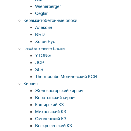
Wienerberger
Ceglar
Керамзитобетонные блоки
Алексин
RRD
Хоган Рус
Газобетонные блоки
YTONG
ЛСР
SLS
Thermocube
Могилевский КСИ
Кирпич
Железногорский кирпич
Воротынский кирпич
Каширский КЗ
Михневский КЗ
Смоленский КЗ
Воскресенский КЗ