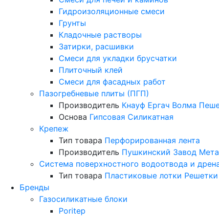
Гидроизоляционные смеси
Грунты
Кладочные растворы
Затирки, расшивки
Смеси для укладки брусчатки
Плиточный клей
Смеси для фасадных работ
Пазогребневые плиты (ПГП)
Производитель
Кнауф
Ергач
Волма
Пеше
Основа
Гипсовая
Силикатная
Крепеж
Тип товара
Перфорированная лента
Производитель
Пушкинский Завод Мета
Система поверхностного водоотвода и дрен
Тип товара
Пластиковые лотки
Решетки
Бренды
Газосиликатные блоки
Poritep