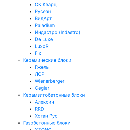
СК Кварц
Русеан
ВидАрт
Paladium
Индастро (Indastro)
De Luxe
LuxoR
Fix
Керамические блоки
Гжель
ЛСР
Wienerberger
Ceglar
Керамзитобетонные блоки
Алексин
RRD
Хоган Рус
Газобетонные блоки
YTONG