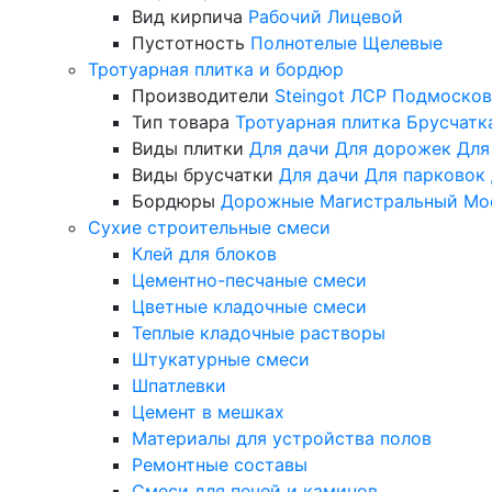
Вид кирпича
Рабочий
Лицевой
Пустотность
Полнотелые
Щелевые
Тротуарная плитка и бордюр
Производители
Steingot
ЛСР
Подмосков
Тип товара
Тротуарная плитка
Брусчатк
Виды плитки
Для дачи
Для дорожек
Для
Виды брусчатки
Для дачи
Для парковок
Бордюры
Дорожные
Магистральный
Мо
Сухие строительные смеси
Клей для блоков
Цементно-песчаные смеси
Цветные кладочные смеси
Теплые кладочные растворы
Штукатурные смеси
Шпатлевки
Цемент в мешках
Материалы для устройства полов
Ремонтные составы
Смеси для печей и каминов