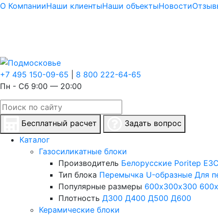
О Компании
Наши клиенты
Наши объекты
Новости
Отзыв
+7 495 150-09-65
|
8 800 222-64-65
Пн - Сб 9:00 — 20:00
Бесплатный расчет
Задать вопрос
Каталог
Газосиликатные блоки
Производитель
Белорусские
Poritep
ЕЗС
Тип блока
Перемычка
U-образные
Для п
Популярные размеры
600х300х300
600
Плотность
Д300
Д400
Д500
Д600
Керамические блоки