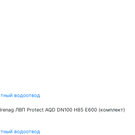
стный водоотвод
renag ЛВП Protect AQD DN100 H85 Е600 (комплект)
стный водоотвод