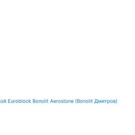
рой
Euroblock
Bonolit
Aerostone (Bonolit Дмитров)