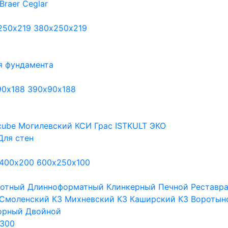
Braer
Ceglar
250х219
380х250х219
я фундамента
90х188
390х90х188
cube
Могилевский КСИ
Грас
ISTKULT
ЭКО
Для стен
400х200
600х250х100
тотный
Длинноформатный
Клинкерный
Печной
Реставр
Смоленский КЗ
Михневский КЗ
Каширский КЗ
Воротын
орный
Двойной
300