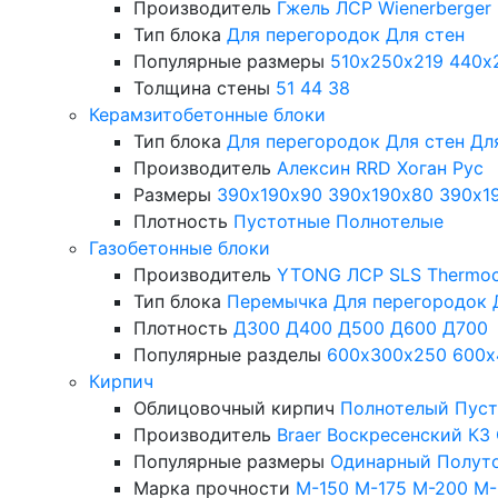
Производитель
Гжель
ЛСР
Wienerberger
Тип блока
Для перегородок
Для стен
Популярные размеры
510х250х219
440х
Толщина стены
51
44
38
Керамзитобетонные блоки
Тип блока
Для перегородок
Для стен
Дл
Производитель
Алексин
RRD
Хоган Рус
Размеры
390х190х90
390х190х80
390х1
Плотность
Пустотные
Полнотелые
Газобетонные блоки
Производитель
YTONG
ЛСР
SLS
Thermo
Тип блока
Перемычка
Для перегородок
Плотность
Д300
Д400
Д500
Д600
Д700
Популярные разделы
600х300х250
600х
Кирпич
Облицовочный кирпич
Полнотелый
Пус
Производитель
Braer
Воскресенский КЗ
Популярные размеры
Одинарный
Полут
Марка прочности
М-150
М-175
М-200
М-