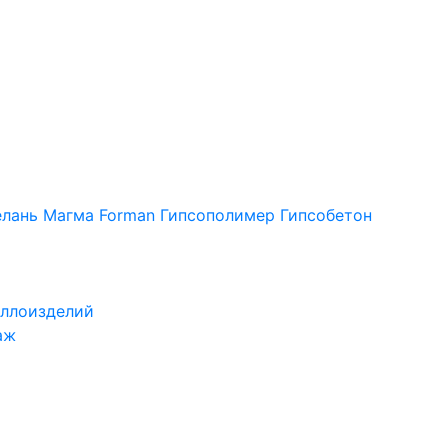
лань
Магма
Forman
Гипсополимер
Гипсобетон
ллоизделий
аж