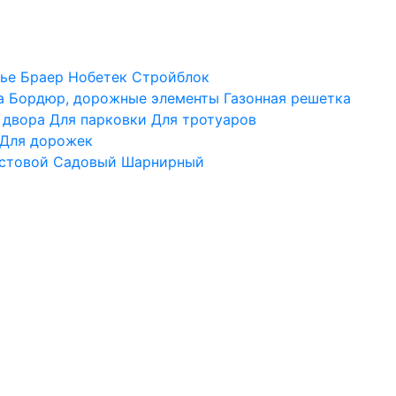
ье
Браер
Нобетек
Стройблок
а
Бордюр, дорожные элементы
Газонная решетка
 двора
Для парковки
Для тротуаров
Для дорожек
стовой
Садовый
Шарнирный