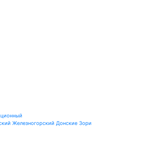
ационный
ский
Железногорский
Донские Зори