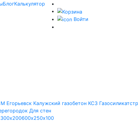
ы
Блог
Калькулятор
Войти
М Егорьевск
Калужский газобетон
КСЗ
Газосиликатст
ерегородок
Для стен
х300х200
600х250х100