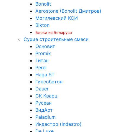
Bonolit
Aerostone (Bonolit Дмитров)
Могилевский КСИ
Bikton
Блоки из Беларуси
Сухие строительные смеси
Основит
Promix
Титан
Perel
Haga ST
Гипсобетон
Dauer
СК Кварц
Русеан
ВидАрт
Paladium
Индастро (Indastro)
De Luxe