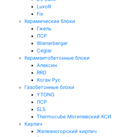
LuxoR
Fix
Керамические блоки
Гжель
ЛСР
Wienerberger
Ceglar
Керамзитобетонные блоки
Алексин
RRD
Хоган Рус
Газобетонные блоки
YTONG
ЛСР
SLS
Thermocube
Могилевский КСИ
Кирпич
Железногорский кирпич