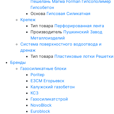
Пешелань
Магма
Forman
Гипсополимер
Гипсобетон
Основа
Гипсовая
Силикатная
Крепеж
Тип товара
Перфорированная лента
Производитель
Пушкинский Завод
Металлоизделий
Система поверхностного водоотвода и
дренаж
Тип товара
Пластиковые лотки
Решетки
Бренды
Газосиликатные блоки
Poritep
ЕЗСМ Егорьевск
Калужский газобетон
КСЗ
Газосиликатстрой
NovoBlock
Euroblock