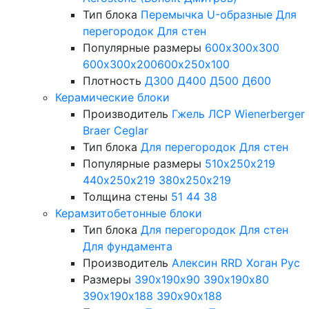
Тип блока
Перемычка
U-образные
Для
перегородок
Для стен
Популярные размеры
600х300х300
600х300х200
600х250х100
Плотность
Д300
Д400
Д500
Д600
Керамические блоки
Производитель
Гжель
ЛСР
Wienerberger
Braer
Ceglar
Тип блока
Для перегородок
Для стен
Популярные размеры
510х250х219
440х250х219
380х250х219
Толщина стены
51
44
38
Керамзитобетонные блоки
Тип блока
Для перегородок
Для стен
Для фундамента
Производитель
Алексин
RRD
Хоган Рус
Размеры
390х190х90
390х190х80
390х190х188
390х90х188