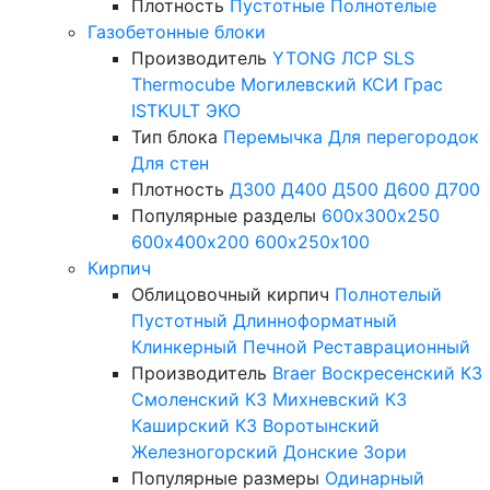
Плотность
Пустотные
Полнотелые
Газобетонные блоки
Производитель
YTONG
ЛСР
SLS
Thermocube
Могилевский КСИ
Грас
ISTKULT
ЭКО
Тип блока
Перемычка
Для перегородок
Для стен
Плотность
Д300
Д400
Д500
Д600
Д700
Популярные разделы
600х300х250
600х400х200
600х250х100
Кирпич
Облицовочный кирпич
Полнотелый
Пустотный
Длинноформатный
Клинкерный
Печной
Реставрационный
Производитель
Braer
Воскресенский КЗ
Смоленский КЗ
Михневский КЗ
Каширский КЗ
Воротынский
Железногорский
Донские Зори
Популярные размеры
Одинарный