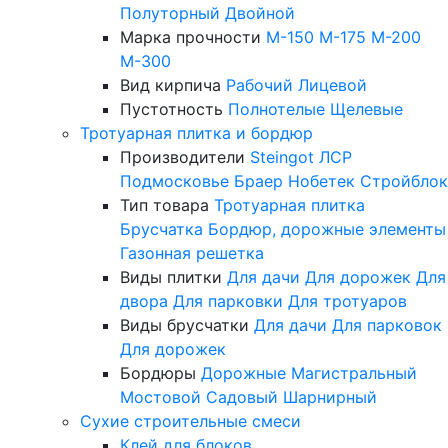
Полуторный
Двойной
Марка прочности
М-150
М-175
М-200
М-300
Вид кирпича
Рабочий
Лицевой
Пустотность
Полнотелые
Щелевые
Тротуарная плитка и бордюр
Производители
Steingot
ЛСР
Подмосковье
Браер
Нобетек
Стройблок
Тип товара
Тротуарная плитка
Брусчатка
Бордюр, дорожные элементы
Газонная решетка
Виды плитки
Для дачи
Для дорожек
Для
двора
Для парковки
Для тротуаров
Виды брусчатки
Для дачи
Для парковок
Для дорожек
Бордюры
Дорожные
Магистральный
Мостовой
Садовый
Шарнирный
Сухие строительные смеси
Клей для блоков