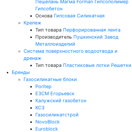
Пешелань
Магма
Forman
Гипсополимер
Гипсобетон
Основа
Гипсовая
Силикатная
Крепеж
Тип товара
Перфорированная лента
Производитель
Пушкинский Завод
Металлоизделий
Система поверхностного водоотвода и
дренаж
Тип товара
Пластиковые лотки
Решетки
Бренды
Газосиликатные блоки
Poritep
ЕЗСМ Егорьевск
Калужский газобетон
КСЗ
Газосиликатстрой
NovoBlock
Euroblock