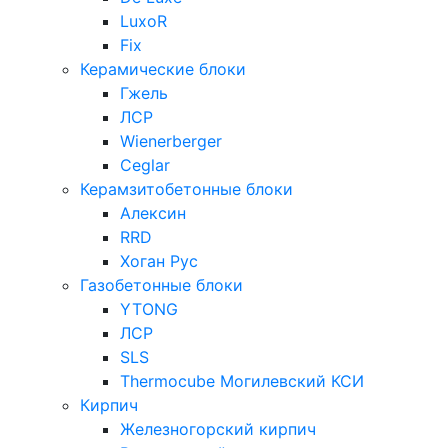
LuxoR
Fix
Керамические блоки
Гжель
ЛСР
Wienerberger
Ceglar
Керамзитобетонные блоки
Алексин
RRD
Хоган Рус
Газобетонные блоки
YTONG
ЛСР
SLS
Thermocube
Могилевский КСИ
Кирпич
Железногорский кирпич