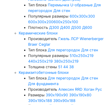
Тип блока
Перемычка
U-образные
Для
перегородок
Для стен
Популярные размеры
600х300х300
600х300х200
600х250х100
Плотность
Д300
Д400
Д500
Д600
Керамические блоки
Производитель
Гжель
ЛСР
Wienerberger
Braer
Ceglar
Тип блока
Для перегородок
Для стен
Популярные размеры
510х250х219
440х250х219
380х250х219
Толщина стены
51
44
38
Керамзитобетонные блоки
Тип блока
Для перегородок
Для стен
Для фундамента
Производитель
Алексин
RRD
Хоган Рус
Размеры
390х190х90
390х190х80
390х190х188
390х90х188