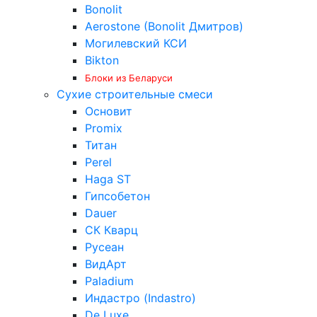
Bonolit
Aerostone (Bonolit Дмитров)
Могилевский КСИ
Bikton
Блоки из Беларуси
Сухие строительные смеси
Основит
Promix
Титан
Perel
Haga ST
Гипсобетон
Dauer
СК Кварц
Русеан
ВидАрт
Paladium
Индастро (Indastro)
De Luxe