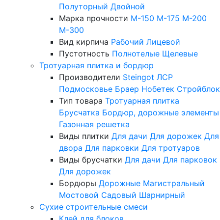
Полуторный
Двойной
Марка прочности
М-150
М-175
М-200
М-300
Вид кирпича
Рабочий
Лицевой
Пустотность
Полнотелые
Щелевые
Тротуарная плитка и бордюр
Производители
Steingot
ЛСР
Подмосковье
Браер
Нобетек
Стройблок
Тип товара
Тротуарная плитка
Брусчатка
Бордюр, дорожные элементы
Газонная решетка
Виды плитки
Для дачи
Для дорожек
Для
двора
Для парковки
Для тротуаров
Виды брусчатки
Для дачи
Для парковок
Для дорожек
Бордюры
Дорожные
Магистральный
Мостовой
Садовый
Шарнирный
Сухие строительные смеси
Клей для блоков