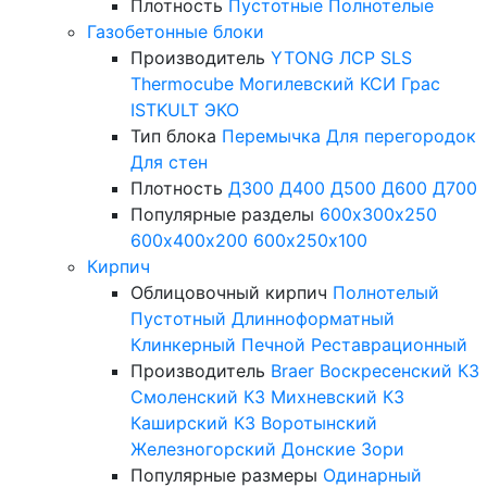
Плотность
Пустотные
Полнотелые
Газобетонные блоки
Производитель
YTONG
ЛСР
SLS
Thermocube
Могилевский КСИ
Грас
ISTKULT
ЭКО
Тип блока
Перемычка
Для перегородок
Для стен
Плотность
Д300
Д400
Д500
Д600
Д700
Популярные разделы
600х300х250
600х400х200
600х250х100
Кирпич
Облицовочный кирпич
Полнотелый
Пустотный
Длинноформатный
Клинкерный
Печной
Реставрационный
Производитель
Braer
Воскресенский КЗ
Смоленский КЗ
Михневский КЗ
Каширский КЗ
Воротынский
Железногорский
Донские Зори
Популярные размеры
Одинарный