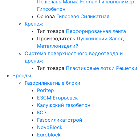
Пешелань
Магма
Forman
Гипсополимер
Гипсобетон
Основа
Гипсовая
Силикатная
Крепеж
Тип товара
Перфорированная лента
Производитель
Пушкинский Завод
Металлоизделий
Система поверхностного водоотвода и
дренаж
Тип товара
Пластиковые лотки
Решетки
Бренды
Газосиликатные блоки
Poritep
ЕЗСМ Егорьевск
Калужский газобетон
КСЗ
Газосиликатстрой
NovoBlock
Euroblock