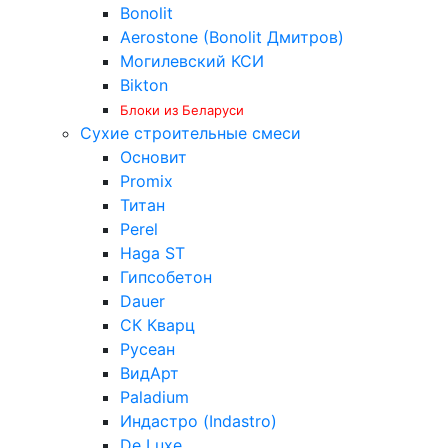
Bonolit
Aerostone (Bonolit Дмитров)
Могилевский КСИ
Bikton
Блоки из Беларуси
Сухие строительные смеси
Основит
Promix
Титан
Perel
Haga ST
Гипсобетон
Dauer
СК Кварц
Русеан
ВидАрт
Paladium
Индастро (Indastro)
De Luxe