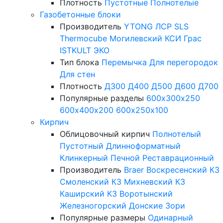
Плотность
Пустотные
Полнотелые
Газобетонные блоки
Производитель
YTONG
ЛСР
SLS
Thermocube
Могилевский КСИ
Грас
ISTKULT
ЭКО
Тип блока
Перемычка
Для перегородок
Для стен
Плотность
Д300
Д400
Д500
Д600
Д700
Популярные разделы
600х300х250
600х400х200
600х250х100
Кирпич
Облицовочный кирпич
Полнотелый
Пустотный
Длинноформатный
Клинкерный
Печной
Реставрационный
Производитель
Braer
Воскресенский КЗ
Смоленский КЗ
Михневский КЗ
Каширский КЗ
Воротынский
Железногорский
Донские Зори
Популярные размеры
Одинарный