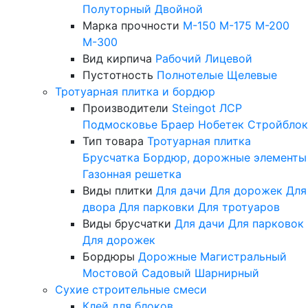
Полуторный
Двойной
Марка прочности
М-150
М-175
М-200
М-300
Вид кирпича
Рабочий
Лицевой
Пустотность
Полнотелые
Щелевые
Тротуарная плитка и бордюр
Производители
Steingot
ЛСР
Подмосковье
Браер
Нобетек
Стройблок
Тип товара
Тротуарная плитка
Брусчатка
Бордюр, дорожные элементы
Газонная решетка
Виды плитки
Для дачи
Для дорожек
Для
двора
Для парковки
Для тротуаров
Виды брусчатки
Для дачи
Для парковок
Для дорожек
Бордюры
Дорожные
Магистральный
Мостовой
Садовый
Шарнирный
Сухие строительные смеси
Клей для блоков