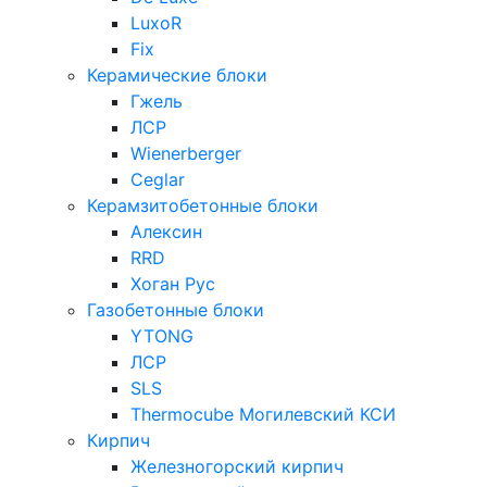
LuxoR
Fix
Керамические блоки
Гжель
ЛСР
Wienerberger
Ceglar
Керамзитобетонные блоки
Алексин
RRD
Хоган Рус
Газобетонные блоки
YTONG
ЛСР
SLS
Thermocube
Могилевский КСИ
Кирпич
Железногорский кирпич