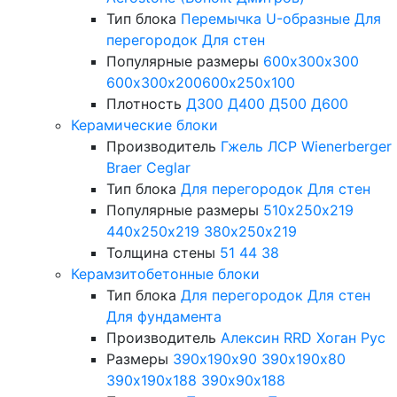
Тип блока
Перемычка
U-образные
Для
перегородок
Для стен
Популярные размеры
600х300х300
600х300х200
600х250х100
Плотность
Д300
Д400
Д500
Д600
Керамические блоки
Производитель
Гжель
ЛСР
Wienerberger
Braer
Ceglar
Тип блока
Для перегородок
Для стен
Популярные размеры
510х250х219
440х250х219
380х250х219
Толщина стены
51
44
38
Керамзитобетонные блоки
Тип блока
Для перегородок
Для стен
Для фундамента
Производитель
Алексин
RRD
Хоган Рус
Размеры
390х190х90
390х190х80
390х190х188
390х90х188