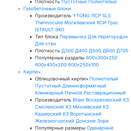
Плотность
Пустотные
Полнотелые
Газобетонные блоки
Производитель
YTONG
ЛСР
SLS
Thermocube
Могилевский КСИ
Грас
ISTKULT
ЭКО
Тип блока
Перемычка
Для перегородок
Для стен
Плотность
Д300
Д400
Д500
Д600
Д700
Популярные разделы
600х300х250
600х400х200
600х250х100
Кирпич
Облицовочный кирпич
Полнотелый
Пустотный
Длинноформатный
Клинкерный
Печной
Реставрационный
Производитель
Braer
Воскресенский КЗ
Смоленский КЗ
Михневский КЗ
Каширский КЗ
Воротынский
Железногорский
Донские Зори
Популярные размеры
Одинарный