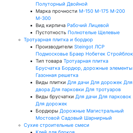
Полуторный
Двойной
Марка прочности
М-150
М-175
М-200
М-300
Вид кирпича
Рабочий
Лицевой
Пустотность
Полнотелые
Щелевые
Тротуарная плитка и бордюр
Производители
Steingot
ЛСР
Подмосковье
Браер
Нобетек
Стройблок
Тип товара
Тротуарная плитка
Брусчатка
Бордюр, дорожные элементы
Газонная решетка
Виды плитки
Для дачи
Для дорожек
Для
двора
Для парковки
Для тротуаров
Виды брусчатки
Для дачи
Для парковок
Для дорожек
Бордюры
Дорожные
Магистральный
Мостовой
Садовый
Шарнирный
Сухие строительные смеси
Клей для блоков