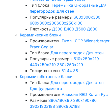
Тип блока
Перемычка
U-образные
Для
перегородок
Для стен
Популярные размеры
600х300х300
600х300х200
600х250х100
Плотность
Д300
Д400
Д500
Д600
Керамические блоки
Производитель
Гжель
ЛСР
Wienerberger
Braer
Ceglar
Тип блока
Для перегородок
Для стен
Популярные размеры
510х250х219
440х250х219
380х250х219
Толщина стены
51
44
38
Керамзитобетонные блоки
Тип блока
Для перегородок
Для стен
Для фундамента
Производитель
Алексин
RRD
Хоган Рус
Размеры
390х190х90
390х190х80
390х190х188
390х90х188