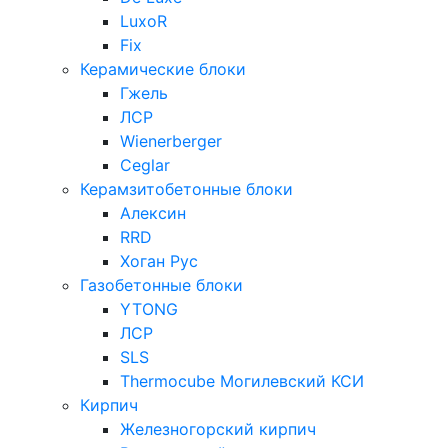
LuxoR
Fix
Керамические блоки
Гжель
ЛСР
Wienerberger
Ceglar
Керамзитобетонные блоки
Алексин
RRD
Хоган Рус
Газобетонные блоки
YTONG
ЛСР
SLS
Thermocube
Могилевский КСИ
Кирпич
Железногорский кирпич