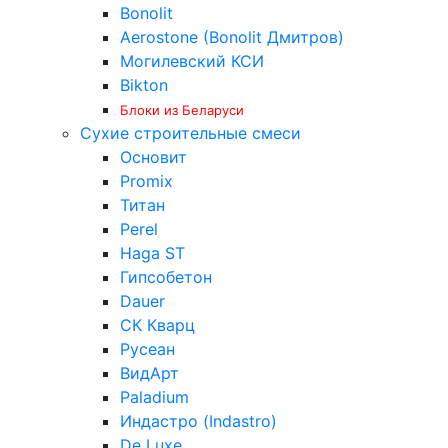
Bonolit
Aerostone (Bonolit Дмитров)
Могилевский КСИ
Bikton
Блоки из Беларуси
Сухие строительные смеси
Основит
Promix
Титан
Perel
Haga ST
Гипсобетон
Dauer
СК Кварц
Русеан
ВидАрт
Paladium
Индастро (Indastro)
De Luxe