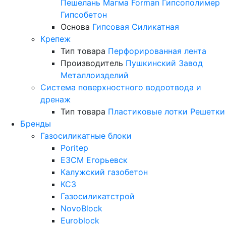
Пешелань
Магма
Forman
Гипсополимер
Гипсобетон
Основа
Гипсовая
Силикатная
Крепеж
Тип товара
Перфорированная лента
Производитель
Пушкинский Завод
Металлоизделий
Система поверхностного водоотвода и
дренаж
Тип товара
Пластиковые лотки
Решетки
Бренды
Газосиликатные блоки
Poritep
ЕЗСМ Егорьевск
Калужский газобетон
КСЗ
Газосиликатстрой
NovoBlock
Euroblock