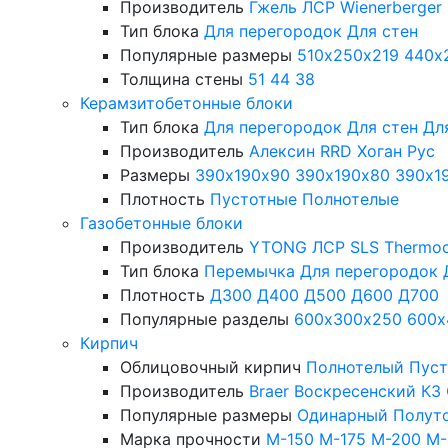
Производитель
Гжель
ЛСР
Wienerberger
Тип блока
Для перегородок
Для стен
Популярные размеры
510х250х219
440х
Толщина стены
51
44
38
Керамзитобетонные блоки
Тип блока
Для перегородок
Для стен
Дл
Производитель
Алексин
RRD
Хоган Рус
Размеры
390х190х90
390х190х80
390х1
Плотность
Пустотные
Полнотелые
Газобетонные блоки
Производитель
YTONG
ЛСР
SLS
Thermo
Тип блока
Перемычка
Для перегородок
Плотность
Д300
Д400
Д500
Д600
Д700
Популярные разделы
600х300х250
600х
Кирпич
Облицовочный кирпич
Полнотелый
Пус
Производитель
Braer
Воскресенский КЗ
Популярные размеры
Одинарный
Полут
Марка прочности
М-150
М-175
М-200
М-