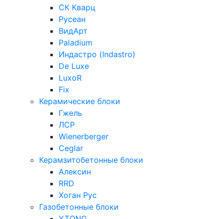
СК Кварц
Русеан
ВидАрт
Paladium
Индастро (Indastro)
De Luxe
LuxoR
Fix
Керамические блоки
Гжель
ЛСР
Wienerberger
Ceglar
Керамзитобетонные блоки
Алексин
RRD
Хоган Рус
Газобетонные блоки
YTONG