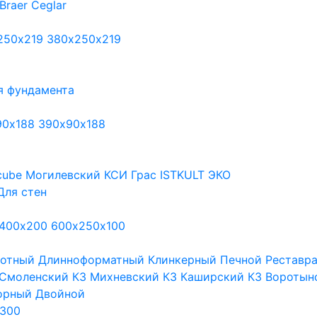
Braer
Ceglar
250х219
380х250х219
я фундамента
90х188
390х90х188
cube
Могилевский КСИ
Грас
ISTKULT
ЭКО
Для стен
400х200
600х250х100
тотный
Длинноформатный
Клинкерный
Печной
Реставр
Смоленский КЗ
Михневский КЗ
Каширский КЗ
Воротын
орный
Двойной
300