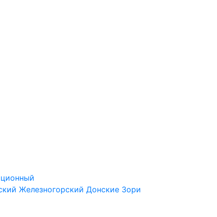
ационный
ский
Железногорский
Донские Зори