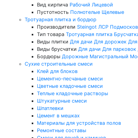
Вид кирпича
Рабочий
Лицевой
Пустотность
Полнотелые
Щелевые
Тротуарная плитка и бордюр
Производители
Steingot
ЛСР
Подмосков
Тип товара
Тротуарная плитка
Брусчатк
Виды плитки
Для дачи
Для дорожек
Для
Виды брусчатки
Для дачи
Для парковок
Бордюры
Дорожные
Магистральный
Мо
Сухие строительные смеси
Клей для блоков
Цементно-песчаные смеси
Цветные кладочные смеси
Теплые кладочные растворы
Штукатурные смеси
Шпатлевки
Цемент в мешках
Материалы для устройства полов
Ремонтные составы
Смеси для печей и каминов