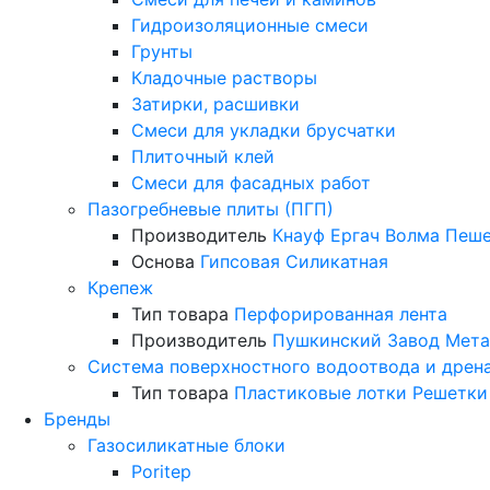
Гидроизоляционные смеси
Грунты
Кладочные растворы
Затирки, расшивки
Смеси для укладки брусчатки
Плиточный клей
Смеси для фасадных работ
Пазогребневые плиты (ПГП)
Производитель
Кнауф
Ергач
Волма
Пеше
Основа
Гипсовая
Силикатная
Крепеж
Тип товара
Перфорированная лента
Производитель
Пушкинский Завод Мета
Система поверхностного водоотвода и дрен
Тип товара
Пластиковые лотки
Решетки
Бренды
Газосиликатные блоки
Poritep