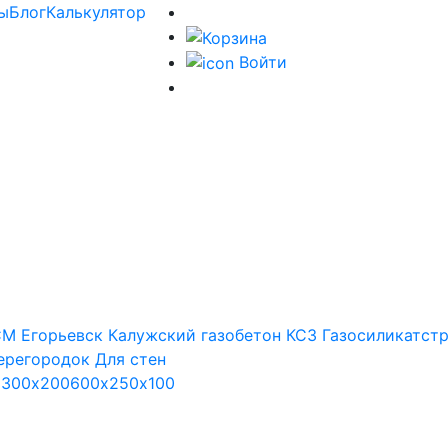
ы
Блог
Калькулятор
Войти
М Егорьевск
Калужский газобетон
КСЗ
Газосиликатст
ерегородок
Для стен
х300х200
600х250х100