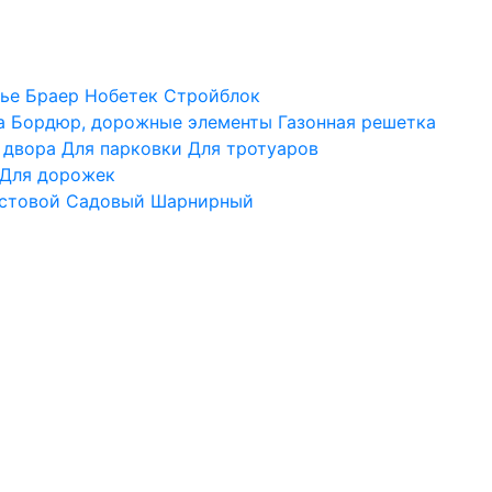
ье
Браер
Нобетек
Стройблок
а
Бордюр, дорожные элементы
Газонная решетка
 двора
Для парковки
Для тротуаров
Для дорожек
стовой
Садовый
Шарнирный