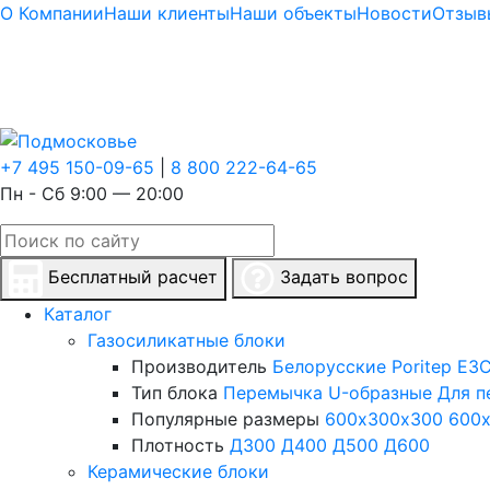
О Компании
Наши клиенты
Наши объекты
Новости
Отзыв
+7 495 150-09-65
|
8 800 222-64-65
Пн - Сб 9:00 — 20:00
Бесплатный расчет
Задать вопрос
Каталог
Газосиликатные блоки
Производитель
Белорусские
Poritep
ЕЗС
Тип блока
Перемычка
U-образные
Для п
Популярные размеры
600х300х300
600
Плотность
Д300
Д400
Д500
Д600
Керамические блоки