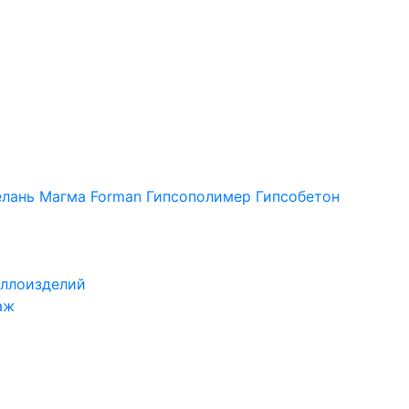
лань
Магма
Forman
Гипсополимер
Гипсобетон
ллоизделий
аж