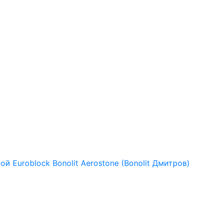
рой
Euroblock
Bonolit
Aerostone (Bonolit Дмитров)