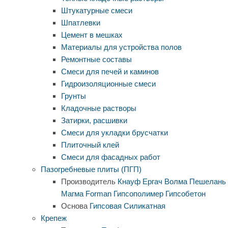
Штукатурные смеси
Шпатлевки
Цемент в мешках
Материалы для устройства полов
Ремонтные составы
Смеси для печей и каминов
Гидроизоляционные смеси
Грунты
Кладочные растворы
Затирки, расшивки
Смеси для укладки брусчатки
Плиточный клей
Смеси для фасадных работ
Пазогребневые плиты (ПГП)
Производитель
Кнауф
Ергач
Волма
Пешелань
Магма
Forman
Гипсополимер
Гипсобетон
Основа
Гипсовая
Силикатная
Крепеж