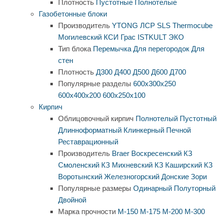
Плотность
Пустотные
Полнотелые
Газобетонные блоки
Производитель
YTONG
ЛСР
SLS
Thermocube
Могилевский КСИ
Грас
ISTKULT
ЭКО
Тип блока
Перемычка
Для перегородок
Для
стен
Плотность
Д300
Д400
Д500
Д600
Д700
Популярные разделы
600х300х250
600х400х200
600х250х100
Кирпич
Облицовочный кирпич
Полнотелый
Пустотный
Длинноформатный
Клинкерный
Печной
Реставрационный
Производитель
Braer
Воскресенский КЗ
Смоленский КЗ
Михневский КЗ
Каширский КЗ
Воротынский
Железногорский
Донские Зори
Популярные размеры
Одинарный
Полуторный
Двойной
Марка прочности
М-150
М-175
М-200
М-300