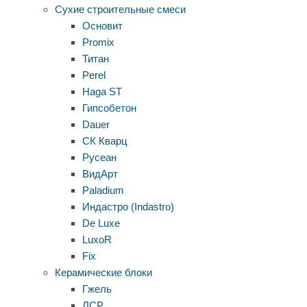
Сухие строительные смеси
Основит
Promix
Титан
Perel
Haga ST
Гипсобетон
Dauer
СК Кварц
Русеан
ВидАрт
Paladium
Индастро (Indastro)
De Luxe
LuxoR
Fix
Керамические блоки
Гжель
ЛСР