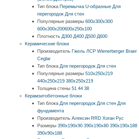
Тип блока
Перемычка
U-образные
Для
перегородок
Для стен
Популярные размеры
600х300х300
600х300х200
600х250х100
Плотность
Д300
Д400
Д500
Д600
Керамические блоки
Производитель
Гжель
ЛСР
Wienerberger
Braer
Ceglar
Тип блока
Для перегородок
Для стен
Популярные размеры
510х250х219
440х250х219
380х250х219
Толщина стены
51
44
38
Керамзитобетонные блоки
Тип блока
Для перегородок
Для стен
Для
фундамента
Производитель
Алексин
RRD
Хоган Рус
Размеры
390х190х90
390х190х80
390х190х188
390х90х188