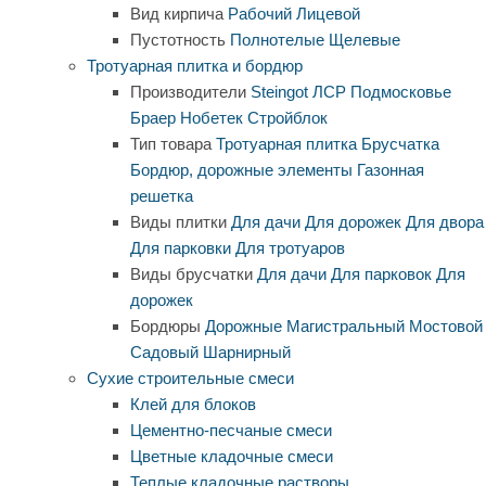
Вид кирпича
Рабочий
Лицевой
Пустотность
Полнотелые
Щелевые
Тротуарная плитка и бордюр
Производители
Steingot
ЛСР
Подмосковье
Браер
Нобетек
Стройблок
Тип товара
Тротуарная плитка
Брусчатка
Бордюр, дорожные элементы
Газонная
решетка
Виды плитки
Для дачи
Для дорожек
Для двора
Для парковки
Для тротуаров
Виды брусчатки
Для дачи
Для парковок
Для
дорожек
Бордюры
Дорожные
Магистральный
Мостовой
Садовый
Шарнирный
Сухие строительные смеси
Клей для блоков
Цементно-песчаные смеси
Цветные кладочные смеси
Теплые кладочные растворы