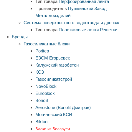
Тип товара
Перфорированная лента
Производитель
Пушкинский Завод
Металлоизделий
Система поверхностного водоотвода и дренаж
Тип товара
Пластиковые лотки
Решетки
Бренды
Газосиликатные блоки
Poritep
ЕЗСМ Егорьевск
Калужский газобетон
КСЗ
Газосиликатстрой
NovoBlock
Euroblock
Bonolit
Aerostone (Bonolit Дмитров)
Могилевский КСИ
Bikton
Блоки из Беларуси