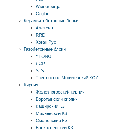
Wienerberger
Ceglar
Керамзитобетонные блоки
Алексин
RRD
Хоган Рус
Газобетонные блоки
YTONG
ЛСР
SLS
Thermocube
Могилевский КСИ
Кирпич
Железногорский кирпич
Воротынский кирпич
Каширский КЗ
Михневский КЗ
Смоленский КЗ
Воскресенский КЗ