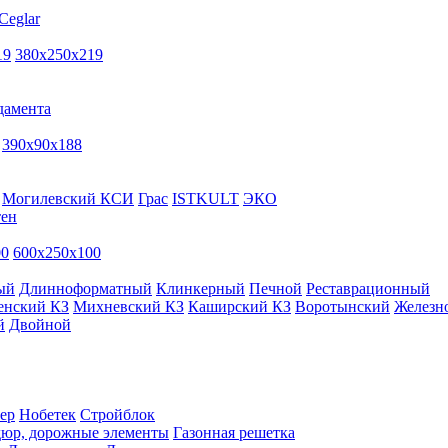
Ceglar
19
380х250х219
дамента
390х90х188
Могилевский КСИ
Грас
ISTKULT
ЭКО
тен
00
600х250х100
ый
Длинноформатный
Клинкерный
Печной
Реставрационный
енский КЗ
Михневский КЗ
Каширский КЗ
Воротынский
Железн
й
Двойной
ер
Нобетек
Стройблок
дюр, дорожные элементы
Газонная решетка