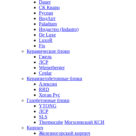
Dauer
СК Кварц
Русеан
ВидАрт
Paladium
Индастро (Indastro)
De Luxe
LuxoR
Fix
Керамические блоки
Гжель
ЛСР
Wienerberger
Ceglar
Керамзитобетонные блоки
Алексин
RRD
Хоган Рус
Газобетонные блоки
YTONG
ЛСР
SLS
Thermocube
Могилевский КСИ
Кирпич
Железногорский кирпич