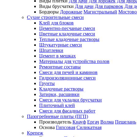
Виды плитки
Для дачи
Для дорожек
Для двор
Виды брусчатки
Для дачи
Для парковок
Для д
Бордюры
Дорожные
Магистральный
Мостово
Сухие строительные смеси
Клей для блоков
Цементно-песчаные смеси
Цветные кладочные смеси
Теплые кладочные растворы
Штукатурные смеси
Шпатлевки
Цемент в мешках
Материалы для устройства полов
Ремонтные составы
Смеси для печей и каминов
Гидроизоляционные смеси
Грунты
Кладочные растворы
Затирки, расшивки
Смеси для укладки брусчатки
Плиточный клей
Смеси для фасадных работ
Пазогребневые плиты (ПГП)
Производитель
Кнауф
Ергач
Волма
Пешелань
Основа
Гипсовая
Силикатная
Крепеж