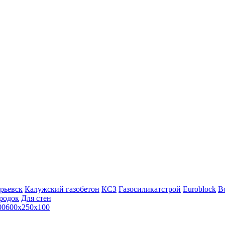
рьевск
Калужский газобетон
КСЗ
Газосиликатстрой
Euroblock
Bo
родок
Для стен
00
600х250х100