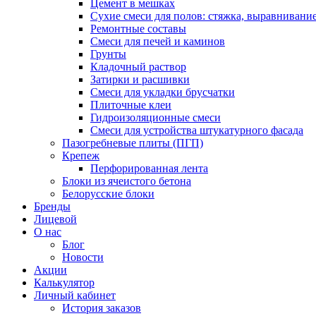
Цемент в мешках
Сухие смеси для полов: стяжка, выравнивани
Ремонтные составы
Смеси для печей и каминов
Грунты
Кладочный раствор
Затирки и расшивки
Смеси для укладки брусчатки
Плиточные клеи
Гидроизоляционные смеси
Смеси для устройства штукатурного фасада
Пазогребневые плиты (ПГП)
Крепеж
Перфорированная лента
Блоки из ячеистого бетона
Белорусские блоки
Бренды
Лицевой
О нас
Блог
Новости
Акции
Калькулятор
Личный кабинет
История заказов