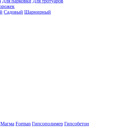
а
Для парковки
Для тротуаров
орожек
й
Садовый
Шарнирный
Магма
Forman
Гипсополимер
Гипсобетон