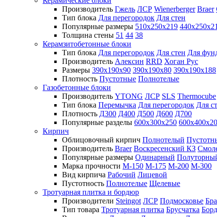
Керамические блоки
Производитель
Гжель
ЛСР
Wienerberger
Braer
Тип блока
Для перегородок
Для стен
Популярные размеры
510х250х219
440х250х2
Толщина стены
51
44
38
Керамзитобетонные блоки
Тип блока
Для перегородок
Для стен
Для фун
Производитель
Алексин
RRD
Хоган Рус
Размеры
390х190х90
390х190х80
390х190х188
Плотность
Пустотные
Полнотелые
Газобетонные блоки
Производитель
YTONG
ЛСР
SLS
Thermocube
Тип блока
Перемычка
Для перегородок
Для с
Плотность
Д300
Д400
Д500
Д600
Д700
Популярные разделы
600х300х250
600х400х2
Кирпич
Облицовочный кирпич
Полнотелый
Пустотн
Производитель
Braer
Воскресенский КЗ
Смол
Популярные размеры
Одинарный
Полуторны
Марка прочности
М-150
М-175
М-200
М-300
Вид кирпича
Рабочий
Лицевой
Пустотность
Полнотелые
Щелевые
Тротуарная плитка и бордюр
Производители
Steingot
ЛСР
Подмосковье
Бра
Тип товара
Тротуарная плитка
Брусчатка
Бор