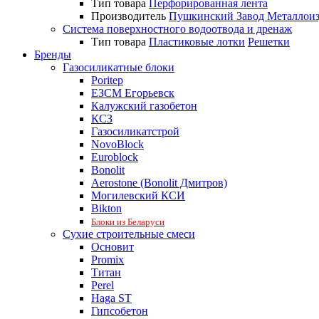
Тип товара
Перфорированная лента
Производитель
Пушкинский Завод Металлои
Система поверхностного водоотвода и дренаж
Тип товара
Пластиковые лотки
Решетки
Бренды
Газосиликатные блоки
Poritep
ЕЗСМ Егорьевск
Калужский газобетон
КСЗ
Газосиликатстрой
NovoBlock
Euroblock
Bonolit
Aerostone (Bonolit Дмитров)
Могилевский КСИ
Bikton
Блоки из Беларуси
Сухие строительные смеси
Основит
Promix
Титан
Perel
Haga ST
Гипсобетон