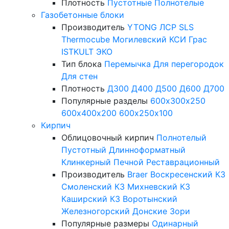
Плотность
Пустотные
Полнотелые
Газобетонные блоки
Производитель
YTONG
ЛСР
SLS
Thermocube
Могилевский КСИ
Грас
ISTKULT
ЭКО
Тип блока
Перемычка
Для перегородок
Для стен
Плотность
Д300
Д400
Д500
Д600
Д700
Популярные разделы
600х300х250
600х400х200
600х250х100
Кирпич
Облицовочный кирпич
Полнотелый
Пустотный
Длинноформатный
Клинкерный
Печной
Реставрационный
Производитель
Braer
Воскресенский КЗ
Смоленский КЗ
Михневский КЗ
Каширский КЗ
Воротынский
Железногорский
Донские Зори
Популярные размеры
Одинарный