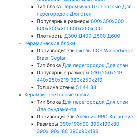
Тип блока
Перемычка
U-образные
Для
перегородок
Для стен
Популярные размеры
600х300х300
600х300х200
600х250х100
Плотность
Д300
Д400
Д500
Д600
Керамические блоки
Производитель
Гжель
ЛСР
Wienerberger
Braer
Ceglar
Тип блока
Для перегородок
Для стен
Популярные размеры
510х250х219
440х250х219
380х250х219
Толщина стены
51
44
38
Керамзитобетонные блоки
Тип блока
Для перегородок
Для стен
Для фундамента
Производитель
Алексин
RRD
Хоган Рус
Размеры
390х190х90
390х190х80
390х190х188
390х90х188