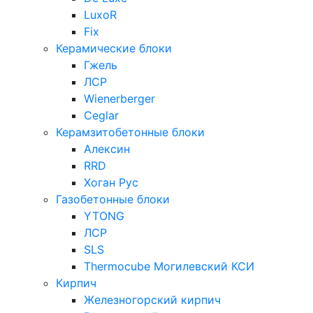
LuxoR
Fix
Керамические блоки
Гжель
ЛСР
Wienerberger
Ceglar
Керамзитобетонные блоки
Алексин
RRD
Хоган Рус
Газобетонные блоки
YTONG
ЛСР
SLS
Thermocube
Могилевский КСИ
Кирпич
Железногорский кирпич