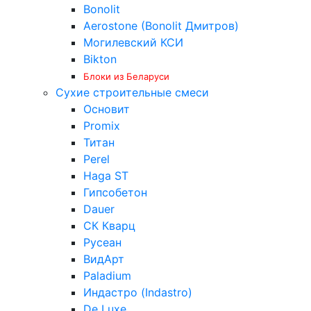
Bonolit
Aerostone (Bonolit Дмитров)
Могилевский КСИ
Bikton
Блоки из Беларуси
Сухие строительные смеси
Основит
Promix
Титан
Perel
Haga ST
Гипсобетон
Dauer
СК Кварц
Русеан
ВидАрт
Paladium
Индастро (Indastro)
De Luxe