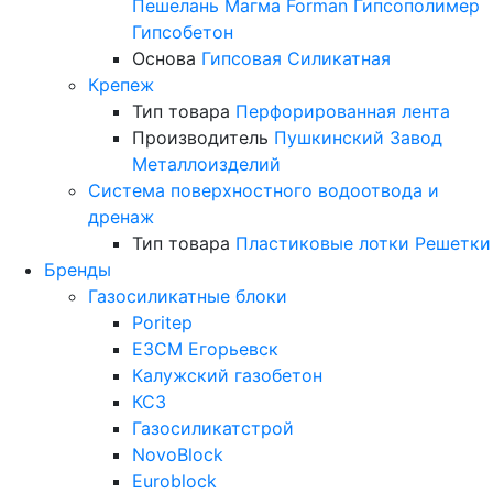
Пешелань
Магма
Forman
Гипсополимер
Гипсобетон
Основа
Гипсовая
Силикатная
Крепеж
Тип товара
Перфорированная лента
Производитель
Пушкинский Завод
Металлоизделий
Система поверхностного водоотвода и
дренаж
Тип товара
Пластиковые лотки
Решетки
Бренды
Газосиликатные блоки
Poritep
ЕЗСМ Егорьевск
Калужский газобетон
КСЗ
Газосиликатстрой
NovoBlock
Euroblock