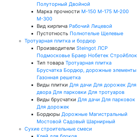
Полуторный
Двойной
Марка прочности
М-150
М-175
М-200
М-300
Вид кирпича
Рабочий
Лицевой
Пустотность
Полнотелые
Щелевые
Тротуарная плитка и бордюр
Производители
Steingot
ЛСР
Подмосковье
Браер
Нобетек
Стройблок
Тип товара
Тротуарная плитка
Брусчатка
Бордюр, дорожные элементы
Газонная решетка
Виды плитки
Для дачи
Для дорожек
Для
двора
Для парковки
Для тротуаров
Виды брусчатки
Для дачи
Для парковок
Для дорожек
Бордюры
Дорожные
Магистральный
Мостовой
Садовый
Шарнирный
Сухие строительные смеси
Клей для блоков