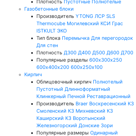
Плотность
Пустотные
Полнотелые
Газобетонные блоки
Производитель
YTONG
ЛСР
SLS
Thermocube
Могилевский КСИ
Грас
ISTKULT
ЭКО
Тип блока
Перемычка
Для перегородок
Для стен
Плотность
Д300
Д400
Д500
Д600
Д700
Популярные разделы
600х300х250
600х400х200
600х250х100
Кирпич
Облицовочный кирпич
Полнотелый
Пустотный
Длинноформатный
Клинкерный
Печной
Реставрационный
Производитель
Braer
Воскресенский КЗ
Смоленский КЗ
Михневский КЗ
Каширский КЗ
Воротынский
Железногорский
Донские Зори
Популярные размеры
Одинарный