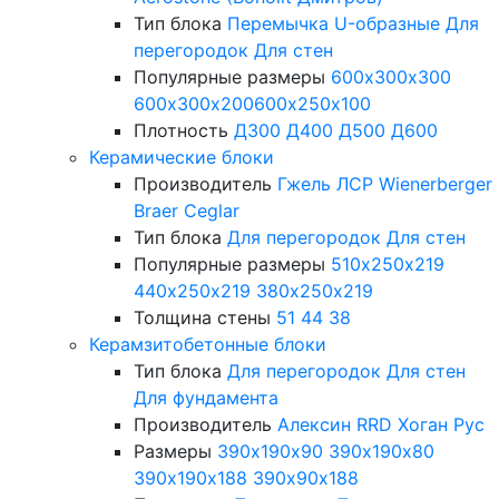
Тип блока
Перемычка
U-образные
Для
перегородок
Для стен
Популярные размеры
600х300х300
600х300х200
600х250х100
Плотность
Д300
Д400
Д500
Д600
Керамические блоки
Производитель
Гжель
ЛСР
Wienerberger
Braer
Ceglar
Тип блока
Для перегородок
Для стен
Популярные размеры
510х250х219
440х250х219
380х250х219
Толщина стены
51
44
38
Керамзитобетонные блоки
Тип блока
Для перегородок
Для стен
Для фундамента
Производитель
Алексин
RRD
Хоган Рус
Размеры
390х190х90
390х190х80
390х190х188
390х90х188