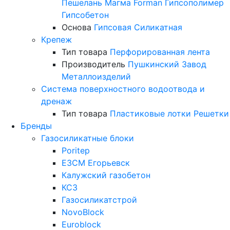
Пешелань
Магма
Forman
Гипсополимер
Гипсобетон
Основа
Гипсовая
Силикатная
Крепеж
Тип товара
Перфорированная лента
Производитель
Пушкинский Завод
Металлоизделий
Система поверхностного водоотвода и
дренаж
Тип товара
Пластиковые лотки
Решетки
Бренды
Газосиликатные блоки
Poritep
ЕЗСМ Егорьевск
Калужский газобетон
КСЗ
Газосиликатстрой
NovoBlock
Euroblock