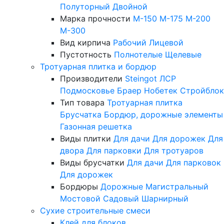
Полуторный
Двойной
Марка прочности
М-150
М-175
М-200
М-300
Вид кирпича
Рабочий
Лицевой
Пустотность
Полнотелые
Щелевые
Тротуарная плитка и бордюр
Производители
Steingot
ЛСР
Подмосковье
Браер
Нобетек
Стройблок
Тип товара
Тротуарная плитка
Брусчатка
Бордюр, дорожные элементы
Газонная решетка
Виды плитки
Для дачи
Для дорожек
Для
двора
Для парковки
Для тротуаров
Виды брусчатки
Для дачи
Для парковок
Для дорожек
Бордюры
Дорожные
Магистральный
Мостовой
Садовый
Шарнирный
Сухие строительные смеси
Клей для блоков