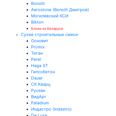
Bonolit
Aerostone (Bonolit Дмитров)
Могилевский КСИ
Bikton
Блоки из Беларуси
Сухие строительные смеси
Основит
Promix
Титан
Perel
Haga ST
Гипсобетон
Dauer
СК Кварц
Русеан
ВидАрт
Paladium
Индастро (Indastro)
De Luxe