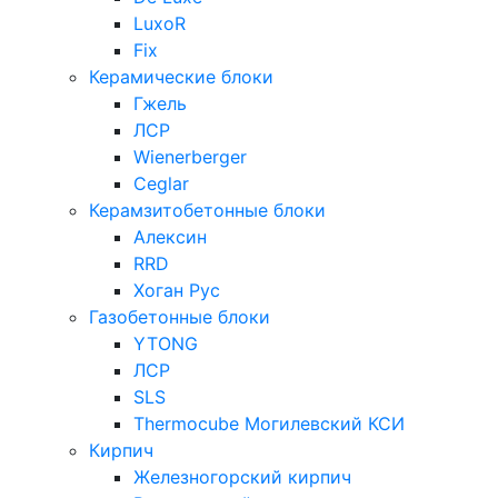
LuxoR
Fix
Керамические блоки
Гжель
ЛСР
Wienerberger
Ceglar
Керамзитобетонные блоки
Алексин
RRD
Хоган Рус
Газобетонные блоки
YTONG
ЛСР
SLS
Thermocube
Могилевский КСИ
Кирпич
Железногорский кирпич