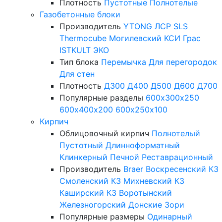
Плотность
Пустотные
Полнотелые
Газобетонные блоки
Производитель
YTONG
ЛСР
SLS
Thermocube
Могилевский КСИ
Грас
ISTKULT
ЭКО
Тип блока
Перемычка
Для перегородок
Для стен
Плотность
Д300
Д400
Д500
Д600
Д700
Популярные разделы
600х300х250
600х400х200
600х250х100
Кирпич
Облицовочный кирпич
Полнотелый
Пустотный
Длинноформатный
Клинкерный
Печной
Реставрационный
Производитель
Braer
Воскресенский КЗ
Смоленский КЗ
Михневский КЗ
Каширский КЗ
Воротынский
Железногорский
Донские Зори
Популярные размеры
Одинарный