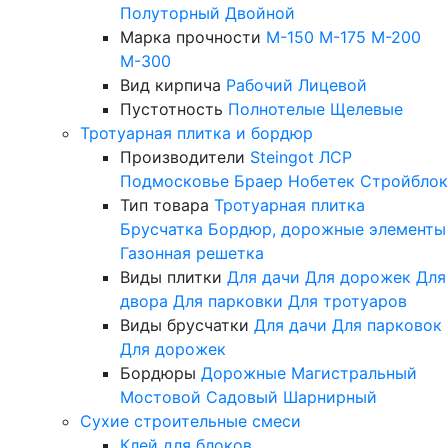
Полуторный
Двойной
Марка прочности
М-150
М-175
М-200
М-300
Вид кирпича
Рабочий
Лицевой
Пустотность
Полнотелые
Щелевые
Тротуарная плитка и бордюр
Производители
Steingot
ЛСР
Подмосковье
Браер
Нобетек
Стройблок
Тип товара
Тротуарная плитка
Брусчатка
Бордюр, дорожные элементы
Газонная решетка
Виды плитки
Для дачи
Для дорожек
Для
двора
Для парковки
Для тротуаров
Виды брусчатки
Для дачи
Для парковок
Для дорожек
Бордюры
Дорожные
Магистральный
Мостовой
Садовый
Шарнирный
Сухие строительные смеси
Клей для блоков