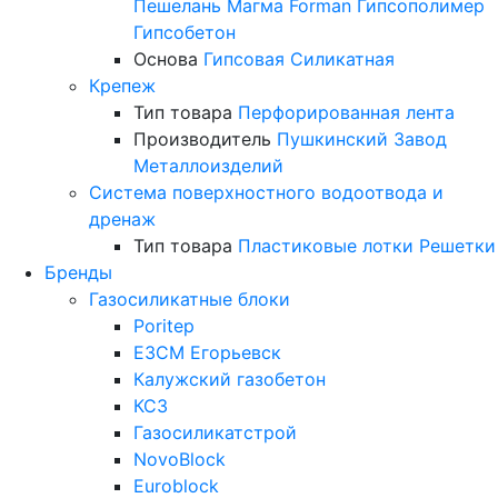
Пешелань
Магма
Forman
Гипсополимер
Гипсобетон
Основа
Гипсовая
Силикатная
Крепеж
Тип товара
Перфорированная лента
Производитель
Пушкинский Завод
Металлоизделий
Система поверхностного водоотвода и
дренаж
Тип товара
Пластиковые лотки
Решетки
Бренды
Газосиликатные блоки
Poritep
ЕЗСМ Егорьевск
Калужский газобетон
КСЗ
Газосиликатстрой
NovoBlock
Euroblock