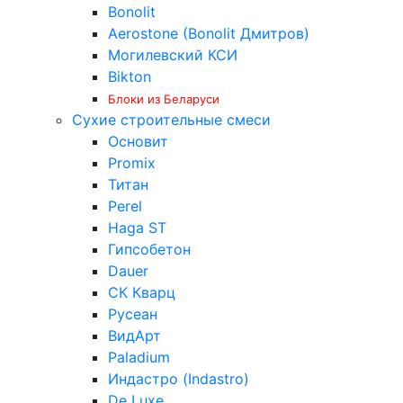
Bonolit
Aerostone (Bonolit Дмитров)
Могилевский КСИ
Bikton
Блоки из Беларуси
Сухие строительные смеси
Основит
Promix
Титан
Perel
Haga ST
Гипсобетон
Dauer
СК Кварц
Русеан
ВидАрт
Paladium
Индастро (Indastro)
De Luxe