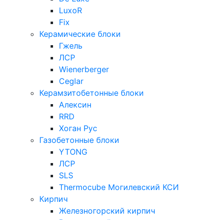
LuxoR
Fix
Керамические блоки
Гжель
ЛСР
Wienerberger
Ceglar
Керамзитобетонные блоки
Алексин
RRD
Хоган Рус
Газобетонные блоки
YTONG
ЛСР
SLS
Thermocube
Могилевский КСИ
Кирпич
Железногорский кирпич