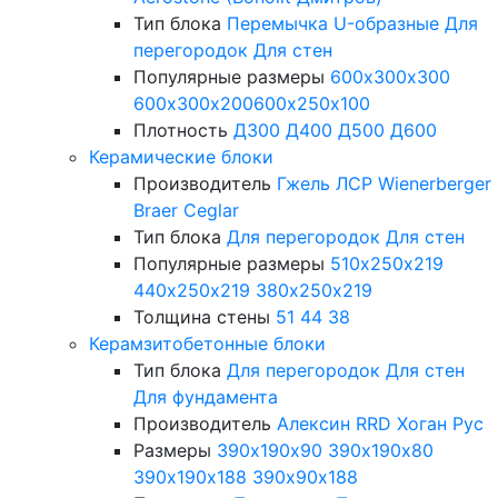
Тип блока
Перемычка
U-образные
Для
перегородок
Для стен
Популярные размеры
600х300х300
600х300х200
600х250х100
Плотность
Д300
Д400
Д500
Д600
Керамические блоки
Производитель
Гжель
ЛСР
Wienerberger
Braer
Ceglar
Тип блока
Для перегородок
Для стен
Популярные размеры
510х250х219
440х250х219
380х250х219
Толщина стены
51
44
38
Керамзитобетонные блоки
Тип блока
Для перегородок
Для стен
Для фундамента
Производитель
Алексин
RRD
Хоган Рус
Размеры
390х190х90
390х190х80
390х190х188
390х90х188