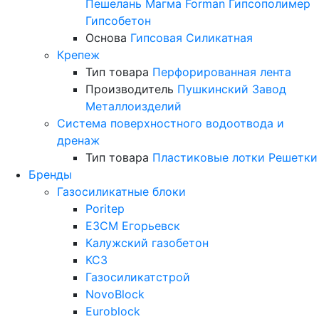
Пешелань
Магма
Forman
Гипсополимер
Гипсобетон
Основа
Гипсовая
Силикатная
Крепеж
Тип товара
Перфорированная лента
Производитель
Пушкинский Завод
Металлоизделий
Система поверхностного водоотвода и
дренаж
Тип товара
Пластиковые лотки
Решетки
Бренды
Газосиликатные блоки
Poritep
ЕЗСМ Егорьевск
Калужский газобетон
КСЗ
Газосиликатстрой
NovoBlock
Euroblock