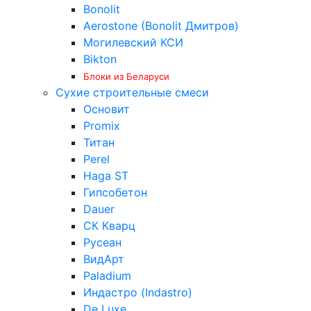
Bonolit
Aerostone (Bonolit Дмитров)
Могилевский КСИ
Bikton
Блоки из Беларуси
Сухие строительные смеси
Основит
Promix
Титан
Perel
Haga ST
Гипсобетон
Dauer
СК Кварц
Русеан
ВидАрт
Paladium
Индастро (Indastro)
De Luxe