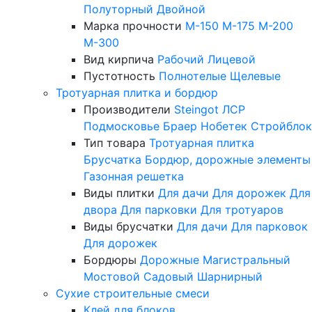
Полуторный
Двойной
Марка прочности
М-150
М-175
М-200
М-300
Вид кирпича
Рабочий
Лицевой
Пустотность
Полнотелые
Щелевые
Тротуарная плитка и бордюр
Производители
Steingot
ЛСР
Подмосковье
Браер
Нобетек
Стройблок
Тип товара
Тротуарная плитка
Брусчатка
Бордюр, дорожные элементы
Газонная решетка
Виды плитки
Для дачи
Для дорожек
Для
двора
Для парковки
Для тротуаров
Виды брусчатки
Для дачи
Для парковок
Для дорожек
Бордюры
Дорожные
Магистральный
Мостовой
Садовый
Шарнирный
Сухие строительные смеси
Клей для блоков