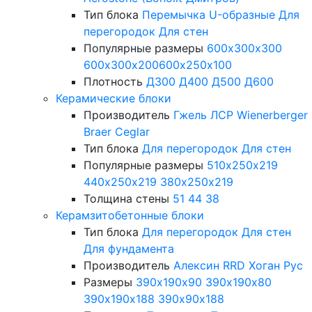
Тип блока
Перемычка
U-образные
Для
перегородок
Для стен
Популярные размеры
600х300х300
600х300х200
600х250х100
Плотность
Д300
Д400
Д500
Д600
Керамические блоки
Производитель
Гжель
ЛСР
Wienerberger
Braer
Ceglar
Тип блока
Для перегородок
Для стен
Популярные размеры
510х250х219
440х250х219
380х250х219
Толщина стены
51
44
38
Керамзитобетонные блоки
Тип блока
Для перегородок
Для стен
Для фундамента
Производитель
Алексин
RRD
Хоган Рус
Размеры
390х190х90
390х190х80
390х190х188
390х90х188