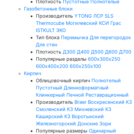
Плотность
Пустотные
Полнотелые
Газобетонные блоки
Производитель
YTONG
ЛСР
SLS
Thermocube
Могилевский КСИ
Грас
ISTKULT
ЭКО
Тип блока
Перемычка
Для перегородок
Для стен
Плотность
Д300
Д400
Д500
Д600
Д700
Популярные разделы
600х300х250
600х400х200
600х250х100
Кирпич
Облицовочный кирпич
Полнотелый
Пустотный
Длинноформатный
Клинкерный
Печной
Реставрационный
Производитель
Braer
Воскресенский КЗ
Смоленский КЗ
Михневский КЗ
Каширский КЗ
Воротынский
Железногорский
Донские Зори
Популярные размеры
Одинарный