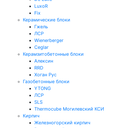
LuxoR
Fix
Керамические блоки
Гжель
ЛСР
Wienerberger
Ceglar
Керамзитобетонные блоки
Алексин
RRD
Хоган Рус
Газобетонные блоки
YTONG
ЛСР
SLS
Thermocube
Могилевский КСИ
Кирпич
Железногорский кирпич