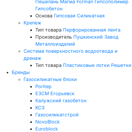
Пешелань
Магма
Forman
Гипсополимер
Гипсобетон
Основа
Гипсовая
Силикатная
Крепеж
Тип товара
Перфорированная лента
Производитель
Пушкинский Завод
Металлоизделий
Система поверхностного водоотвода и
дренаж
Тип товара
Пластиковые лотки
Решетки
Бренды
Газосиликатные блоки
Poritep
ЕЗСМ Егорьевск
Калужский газобетон
КСЗ
Газосиликатстрой
NovoBlock
Euroblock