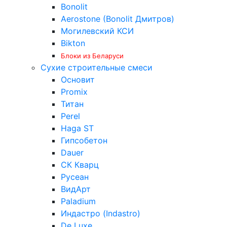
Bonolit
Aerostone (Bonolit Дмитров)
Могилевский КСИ
Bikton
Блоки из Беларуси
Сухие строительные смеси
Основит
Promix
Титан
Perel
Haga ST
Гипсобетон
Dauer
СК Кварц
Русеан
ВидАрт
Paladium
Индастро (Indastro)
De Luxe