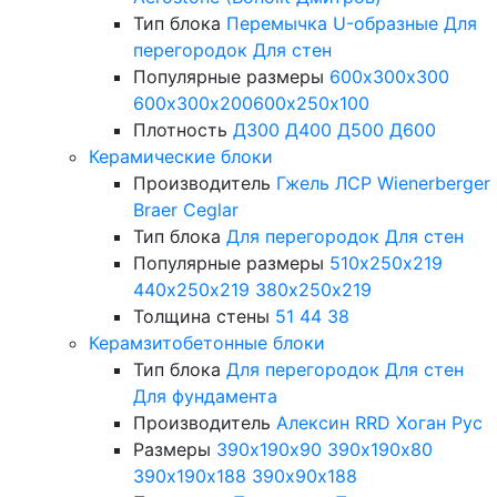
Тип блока
Перемычка
U-образные
Для
перегородок
Для стен
Популярные размеры
600х300х300
600х300х200
600х250х100
Плотность
Д300
Д400
Д500
Д600
Керамические блоки
Производитель
Гжель
ЛСР
Wienerberger
Braer
Ceglar
Тип блока
Для перегородок
Для стен
Популярные размеры
510х250х219
440х250х219
380х250х219
Толщина стены
51
44
38
Керамзитобетонные блоки
Тип блока
Для перегородок
Для стен
Для фундамента
Производитель
Алексин
RRD
Хоган Рус
Размеры
390х190х90
390х190х80
390х190х188
390х90х188