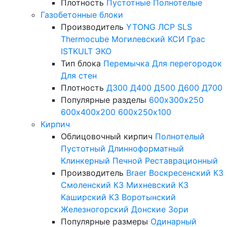
Плотность
Пустотные
Полнотелые
Газобетонные блоки
Производитель
YTONG
ЛСР
SLS
Thermocube
Могилевский КСИ
Грас
ISTKULT
ЭКО
Тип блока
Перемычка
Для перегородок
Для стен
Плотность
Д300
Д400
Д500
Д600
Д700
Популярные разделы
600х300х250
600х400х200
600х250х100
Кирпич
Облицовочный кирпич
Полнотелый
Пустотный
Длинноформатный
Клинкерный
Печной
Реставрационный
Производитель
Braer
Воскресенский КЗ
Смоленский КЗ
Михневский КЗ
Каширский КЗ
Воротынский
Железногорский
Донские Зори
Популярные размеры
Одинарный