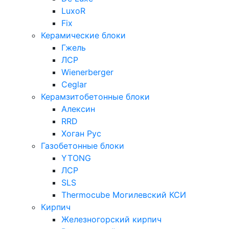
LuxoR
Fix
Керамические блоки
Гжель
ЛСР
Wienerberger
Ceglar
Керамзитобетонные блоки
Алексин
RRD
Хоган Рус
Газобетонные блоки
YTONG
ЛСР
SLS
Thermocube
Могилевский КСИ
Кирпич
Железногорский кирпич