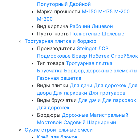
Полуторный
Двойной
Марка прочности
М-150
М-175
М-200
М-300
Вид кирпича
Рабочий
Лицевой
Пустотность
Полнотелые
Щелевые
Тротуарная плитка и бордюр
Производители
Steingot
ЛСР
Подмосковье
Браер
Нобетек
Стройблок
Тип товара
Тротуарная плитка
Брусчатка
Бордюр, дорожные элементы
Газонная решетка
Виды плитки
Для дачи
Для дорожек
Для
двора
Для парковки
Для тротуаров
Виды брусчатки
Для дачи
Для парковок
Для дорожек
Бордюры
Дорожные
Магистральный
Мостовой
Садовый
Шарнирный
Сухие строительные смеси
Клей для блоков