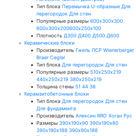
Тип блока
Перемычка
U-образные
Для
перегородок
Для стен
Популярные размеры
600х300х300
600х300х200
600х250х100
Плотность
Д300
Д400
Д500
Д600
Керамические блоки
Производитель
Гжель
ЛСР
Wienerberger
Braer
Ceglar
Тип блока
Для перегородок
Для стен
Популярные размеры
510х250х219
440х250х219
380х250х219
Толщина стены
51
44
38
Керамзитобетонные блоки
Тип блока
Для перегородок
Для стен
Для фундамента
Производитель
Алексин
RRD
Хоган Рус
Размеры
390х190х90
390х190х80
390х190х188
390х90х188