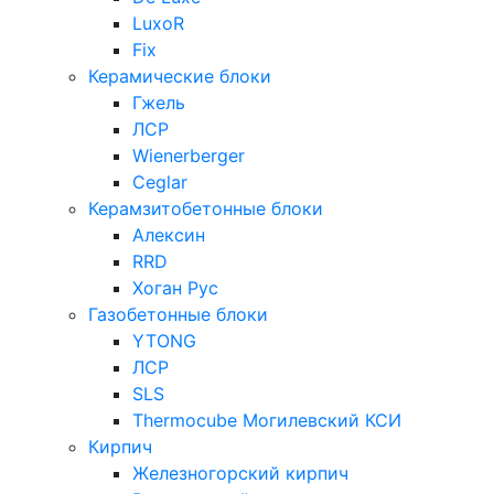
LuxoR
Fix
Керамические блоки
Гжель
ЛСР
Wienerberger
Ceglar
Керамзитобетонные блоки
Алексин
RRD
Хоган Рус
Газобетонные блоки
YTONG
ЛСР
SLS
Thermocube
Могилевский КСИ
Кирпич
Железногорский кирпич