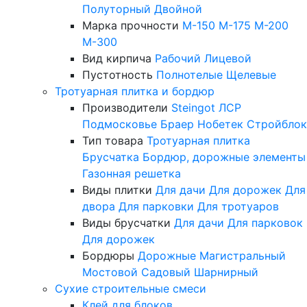
Полуторный
Двойной
Марка прочности
М-150
М-175
М-200
М-300
Вид кирпича
Рабочий
Лицевой
Пустотность
Полнотелые
Щелевые
Тротуарная плитка и бордюр
Производители
Steingot
ЛСР
Подмосковье
Браер
Нобетек
Стройблок
Тип товара
Тротуарная плитка
Брусчатка
Бордюр, дорожные элементы
Газонная решетка
Виды плитки
Для дачи
Для дорожек
Для
двора
Для парковки
Для тротуаров
Виды брусчатки
Для дачи
Для парковок
Для дорожек
Бордюры
Дорожные
Магистральный
Мостовой
Садовый
Шарнирный
Сухие строительные смеси
Клей для блоков