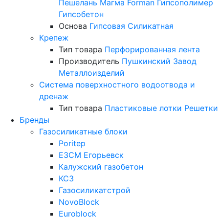
Пешелань
Магма
Forman
Гипсополимер
Гипсобетон
Основа
Гипсовая
Силикатная
Крепеж
Тип товара
Перфорированная лента
Производитель
Пушкинский Завод
Металлоизделий
Система поверхностного водоотвода и
дренаж
Тип товара
Пластиковые лотки
Решетки
Бренды
Газосиликатные блоки
Poritep
ЕЗСМ Егорьевск
Калужский газобетон
КСЗ
Газосиликатстрой
NovoBlock
Euroblock