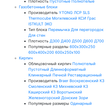
Плотность
Пустотные
Полнотелые
Газобетонные блоки
Производитель
YTONG
ЛСР
SLS
Thermocube
Могилевский КСИ
Грас
ISTKULT
ЭКО
Тип блока
Перемычка
Для перегородок
Для стен
Плотность
Д300
Д400
Д500
Д600
Д700
Популярные разделы
600х300х250
600х400х200
600х250х100
Кирпич
Облицовочный кирпич
Полнотелый
Пустотный
Длинноформатный
Клинкерный
Печной
Реставрационный
Производитель
Braer
Воскресенский КЗ
Смоленский КЗ
Михневский КЗ
Каширский КЗ
Воротынский
Железногорский
Донские Зори
Популярные размеры
Одинарный