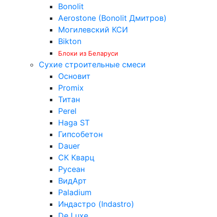
Bonolit
Aerostone (Bonolit Дмитров)
Могилевский КСИ
Bikton
Блоки из Беларуси
Сухие строительные смеси
Основит
Promix
Титан
Perel
Haga ST
Гипсобетон
Dauer
СК Кварц
Русеан
ВидАрт
Paladium
Индастро (Indastro)
De Luxe