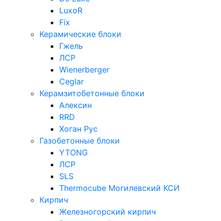
LuxoR
Fix
Керамические блоки
Гжель
ЛСР
Wienerberger
Ceglar
Керамзитобетонные блоки
Алексин
RRD
Хоган Рус
Газобетонные блоки
YTONG
ЛСР
SLS
Thermocube
Могилевский КСИ
Кирпич
Железногорский кирпич