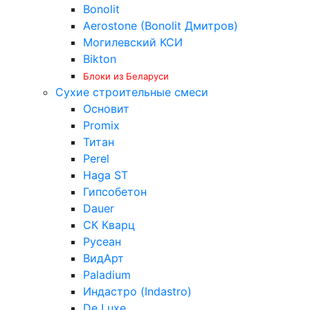
Bonolit
Aerostone (Bonolit Дмитров)
Могилевский КСИ
Bikton
Блоки из Беларуси
Сухие строительные смеси
Основит
Promix
Титан
Perel
Haga ST
Гипсобетон
Dauer
СК Кварц
Русеан
ВидАрт
Paladium
Индастро (Indastro)
De Luxe