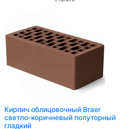
Кирпич облицовочный Braer
светло-коричневый полуторный
гладкий