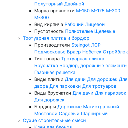
Полуторный
Двойной
Марка прочности
М-150
М-175
М-200
М-300
Вид кирпича
Рабочий
Лицевой
Пустотность
Полнотелые
Щелевые
Тротуарная плитка и бордюр
Производители
Steingot
ЛСР
Подмосковье
Браер
Нобетек
Стройблок
Тип товара
Тротуарная плитка
Брусчатка
Бордюр, дорожные элементы
Газонная решетка
Виды плитки
Для дачи
Для дорожек
Для
двора
Для парковки
Для тротуаров
Виды брусчатки
Для дачи
Для парковок
Для дорожек
Бордюры
Дорожные
Магистральный
Мостовой
Садовый
Шарнирный
Сухие строительные смеси
Клей для блоков