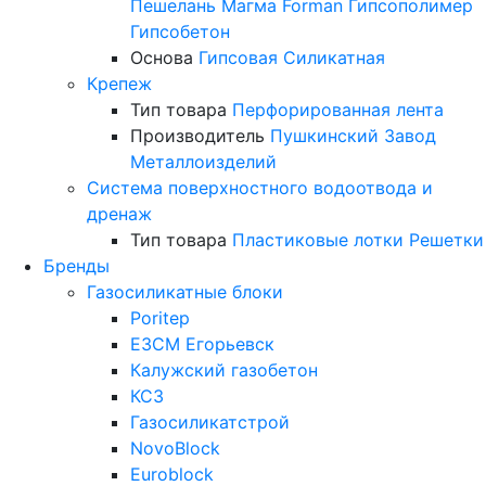
Пешелань
Магма
Forman
Гипсополимер
Гипсобетон
Основа
Гипсовая
Силикатная
Крепеж
Тип товара
Перфорированная лента
Производитель
Пушкинский Завод
Металлоизделий
Система поверхностного водоотвода и
дренаж
Тип товара
Пластиковые лотки
Решетки
Бренды
Газосиликатные блоки
Poritep
ЕЗСМ Егорьевск
Калужский газобетон
КСЗ
Газосиликатстрой
NovoBlock
Euroblock