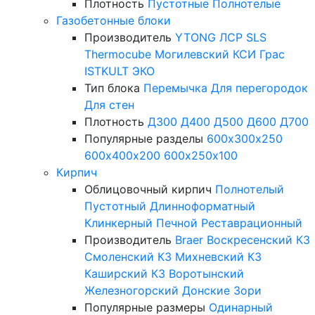
Плотность
Пустотные
Полнотелые
Газобетонные блоки
Производитель
YTONG
ЛСР
SLS
Thermocube
Могилевский КСИ
Грас
ISTKULT
ЭКО
Тип блока
Перемычка
Для перегородок
Для стен
Плотность
Д300
Д400
Д500
Д600
Д700
Популярные разделы
600х300х250
600х400х200
600х250х100
Кирпич
Облицовочный кирпич
Полнотелый
Пустотный
Длинноформатный
Клинкерный
Печной
Реставрационный
Производитель
Braer
Воскресенский КЗ
Смоленский КЗ
Михневский КЗ
Каширский КЗ
Воротынский
Железногорский
Донские Зори
Популярные размеры
Одинарный