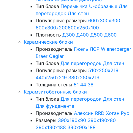
Тип блока
Перемычка
U-образные
Для
перегородок
Для стен
Популярные размеры
600х300х300
600х300х200
600х250х100
Плотность
Д300
Д400
Д500
Д600
Керамические блоки
Производитель
Гжель
ЛСР
Wienerberger
Braer
Ceglar
Тип блока
Для перегородок
Для стен
Популярные размеры
510х250х219
440х250х219
380х250х219
Толщина стены
51
44
38
Керамзитобетонные блоки
Тип блока
Для перегородок
Для стен
Для фундамента
Производитель
Алексин
RRD
Хоган Рус
Размеры
390х190х90
390х190х80
390х190х188
390х90х188