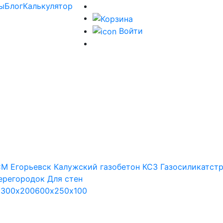
ы
Блог
Калькулятор
Войти
М Егорьевск
Калужский газобетон
КСЗ
Газосиликатст
ерегородок
Для стен
х300х200
600х250х100