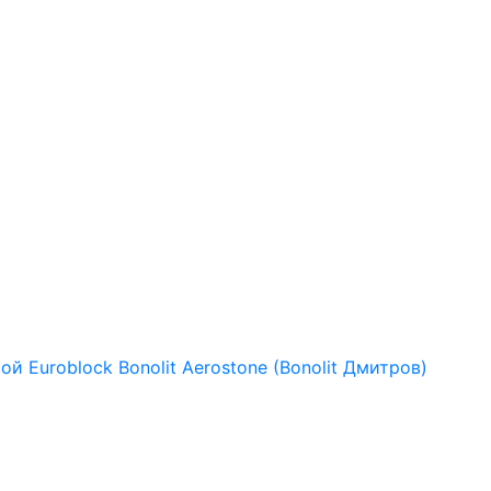
рой
Euroblock
Bonolit
Aerostone (Bonolit Дмитров)