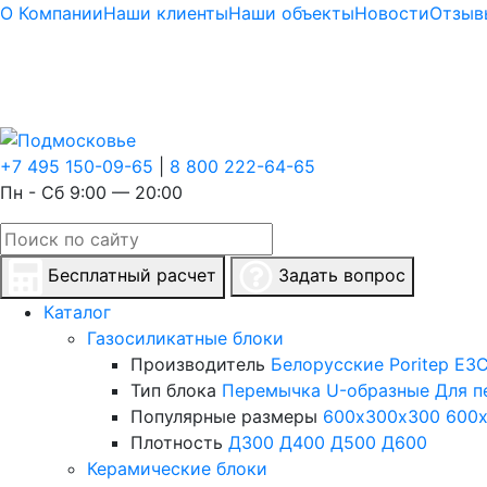
О Компании
Наши клиенты
Наши объекты
Новости
Отзыв
+7 495 150-09-65
|
8 800 222-64-65
Пн - Сб 9:00 — 20:00
Бесплатный расчет
Задать вопрос
Каталог
Газосиликатные блоки
Производитель
Белорусские
Poritep
ЕЗС
Тип блока
Перемычка
U-образные
Для п
Популярные размеры
600х300х300
600
Плотность
Д300
Д400
Д500
Д600
Керамические блоки