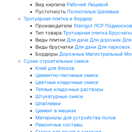
Вид кирпича
Рабочий
Лицевой
Пустотность
Полнотелые
Щелевые
Тротуарная плитка и бордюр
Производители
Steingot
ЛСР
Подмосков
Тип товара
Тротуарная плитка
Брусчатк
Виды плитки
Для дачи
Для дорожек
Для
Виды брусчатки
Для дачи
Для парковок
Бордюры
Дорожные
Магистральный
Мо
Сухие строительные смеси
Клей для блоков
Цементно-песчаные смеси
Цветные кладочные смеси
Теплые кладочные растворы
Штукатурные смеси
Шпатлевки
Цемент в мешках
Материалы для устройства полов
Ремонтные составы
Смеси для печей и каминов