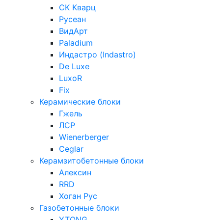
СК Кварц
Русеан
ВидАрт
Paladium
Индастро (Indastro)
De Luxe
LuxoR
Fix
Керамические блоки
Гжель
ЛСР
Wienerberger
Ceglar
Керамзитобетонные блоки
Алексин
RRD
Хоган Рус
Газобетонные блоки
YTONG