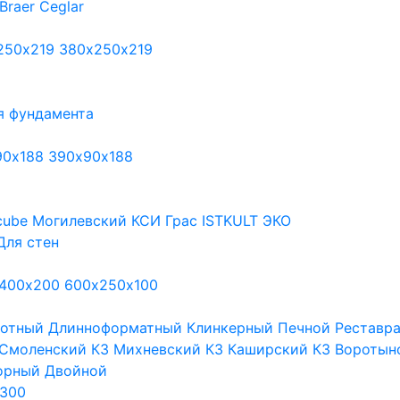
Braer
Ceglar
250х219
380х250х219
я фундамента
90х188
390х90х188
cube
Могилевский КСИ
Грас
ISTKULT
ЭКО
Для стен
400х200
600х250х100
тотный
Длинноформатный
Клинкерный
Печной
Реставр
Смоленский КЗ
Михневский КЗ
Каширский КЗ
Воротын
орный
Двойной
300