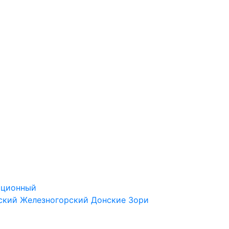
ационный
ский
Железногорский
Донские Зори