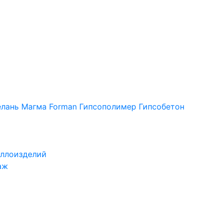
лань
Магма
Forman
Гипсополимер
Гипсобетон
ллоизделий
аж