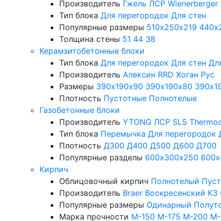
Производитель
Гжель
ЛСР
Wienerberger
Тип блока
Для перегородок
Для стен
Популярные размеры
510х250х219
440х
Толщина стены
51
44
38
Керамзитобетонные блоки
Тип блока
Для перегородок
Для стен
Дл
Производитель
Алексин
RRD
Хоган Рус
Размеры
390х190х90
390х190х80
390х1
Плотность
Пустотные
Полнотелые
Газобетонные блоки
Производитель
YTONG
ЛСР
SLS
Thermo
Тип блока
Перемычка
Для перегородок
Плотность
Д300
Д400
Д500
Д600
Д700
Популярные разделы
600х300х250
600х
Кирпич
Облицовочный кирпич
Полнотелый
Пус
Производитель
Braer
Воскресенский КЗ
Популярные размеры
Одинарный
Полут
Марка прочности
М-150
М-175
М-200
М-