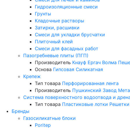
Гидроизоляционные смеси
Грунты
Кладочные растворы
Затирки, расшивки
Смеси для укладки брусчатки
Плиточный клей
Смеси для фасадных работ
Пазогребневые плиты (ПГП)
Производитель
Кнауф
Ергач
Волма
Пеше
Основа
Гипсовая
Силикатная
Крепеж
Тип товара
Перфорированная лента
Производитель
Пушкинский Завод Мета
Система поверхностного водоотвода и дрен
Тип товара
Пластиковые лотки
Решетки
Бренды
Газосиликатные блоки
Poritep