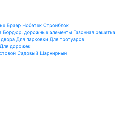
ье
Браер
Нобетек
Стройблок
а
Бордюр, дорожные элементы
Газонная решетка
 двора
Для парковки
Для тротуаров
Для дорожек
стовой
Садовый
Шарнирный