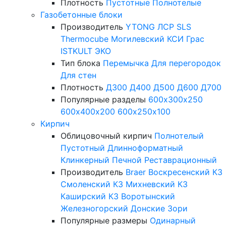
Плотность
Пустотные
Полнотелые
Газобетонные блоки
Производитель
YTONG
ЛСР
SLS
Thermocube
Могилевский КСИ
Грас
ISTKULT
ЭКО
Тип блока
Перемычка
Для перегородок
Для стен
Плотность
Д300
Д400
Д500
Д600
Д700
Популярные разделы
600х300х250
600х400х200
600х250х100
Кирпич
Облицовочный кирпич
Полнотелый
Пустотный
Длинноформатный
Клинкерный
Печной
Реставрационный
Производитель
Braer
Воскресенский КЗ
Смоленский КЗ
Михневский КЗ
Каширский КЗ
Воротынский
Железногорский
Донские Зори
Популярные размеры
Одинарный