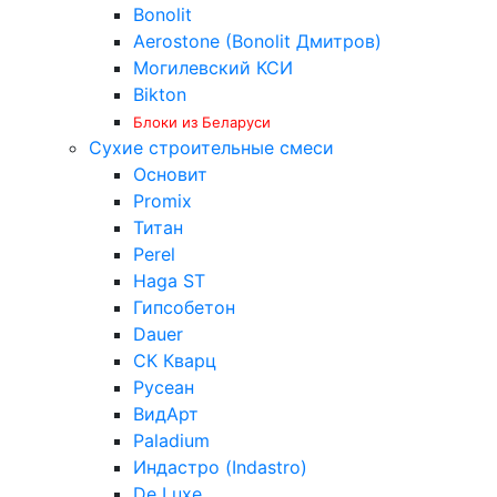
Bonolit
Aerostone (Bonolit Дмитров)
Могилевский КСИ
Bikton
Блоки из Беларуси
Сухие строительные смеси
Основит
Promix
Титан
Perel
Haga ST
Гипсобетон
Dauer
СК Кварц
Русеан
ВидАрт
Paladium
Индастро (Indastro)
De Luxe