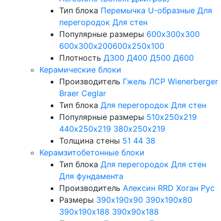
Тип блока
Перемычка
U-образные
Для
перегородок
Для стен
Популярные размеры
600х300х300
600х300х200
600х250х100
Плотность
Д300
Д400
Д500
Д600
Керамические блоки
Производитель
Гжель
ЛСР
Wienerberger
Braer
Ceglar
Тип блока
Для перегородок
Для стен
Популярные размеры
510х250х219
440х250х219
380х250х219
Толщина стены
51
44
38
Керамзитобетонные блоки
Тип блока
Для перегородок
Для стен
Для фундамента
Производитель
Алексин
RRD
Хоган Рус
Размеры
390х190х90
390х190х80
390х190х188
390х90х188