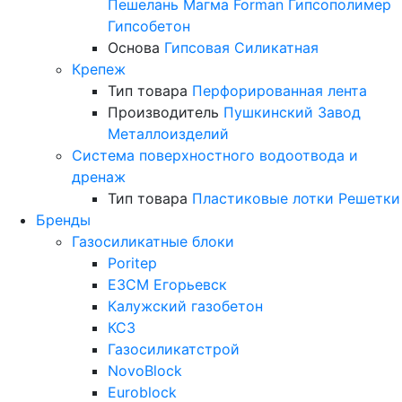
Пешелань
Магма
Forman
Гипсополимер
Гипсобетон
Основа
Гипсовая
Силикатная
Крепеж
Тип товара
Перфорированная лента
Производитель
Пушкинский Завод
Металлоизделий
Система поверхностного водоотвода и
дренаж
Тип товара
Пластиковые лотки
Решетки
Бренды
Газосиликатные блоки
Poritep
ЕЗСМ Егорьевск
Калужский газобетон
КСЗ
Газосиликатстрой
NovoBlock
Euroblock