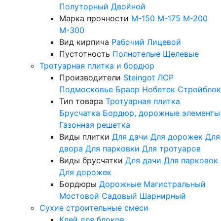
Полуторный
Двойной
Марка прочности
М-150
М-175
М-200
М-300
Вид кирпича
Рабочий
Лицевой
Пустотность
Полнотелые
Щелевые
Тротуарная плитка и бордюр
Производители
Steingot
ЛСР
Подмосковье
Браер
Нобетек
Стройблок
Тип товара
Тротуарная плитка
Брусчатка
Бордюр, дорожные элементы
Газонная решетка
Виды плитки
Для дачи
Для дорожек
Для
двора
Для парковки
Для тротуаров
Виды брусчатки
Для дачи
Для парковок
Для дорожек
Бордюры
Дорожные
Магистральный
Мостовой
Садовый
Шарнирный
Сухие строительные смеси
Клей для блоков