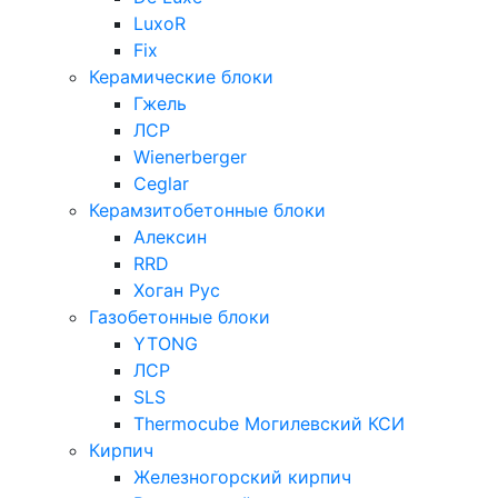
LuxoR
Fix
Керамические блоки
Гжель
ЛСР
Wienerberger
Ceglar
Керамзитобетонные блоки
Алексин
RRD
Хоган Рус
Газобетонные блоки
YTONG
ЛСР
SLS
Thermocube
Могилевский КСИ
Кирпич
Железногорский кирпич