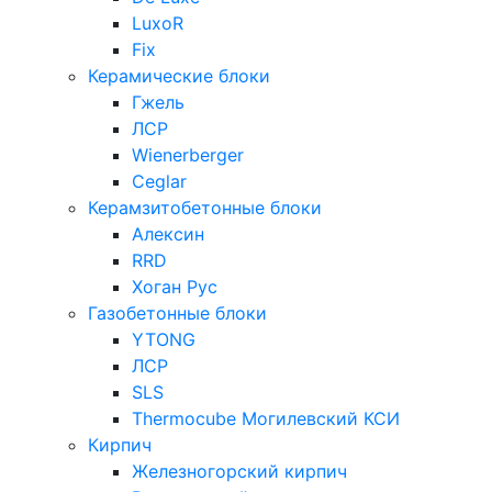
LuxoR
Fix
Керамические блоки
Гжель
ЛСР
Wienerberger
Ceglar
Керамзитобетонные блоки
Алексин
RRD
Хоган Рус
Газобетонные блоки
YTONG
ЛСР
SLS
Thermocube
Могилевский КСИ
Кирпич
Железногорский кирпич