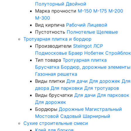
Полуторный
Двойной
Марка прочности
М-150
М-175
М-200
М-300
Вид кирпича
Рабочий
Лицевой
Пустотность
Полнотелые
Щелевые
Тротуарная плитка и бордюр
Производители
Steingot
ЛСР
Подмосковье
Браер
Нобетек
Стройблок
Тип товара
Тротуарная плитка
Брусчатка
Бордюр, дорожные элементы
Газонная решетка
Виды плитки
Для дачи
Для дорожек
Для
двора
Для парковки
Для тротуаров
Виды брусчатки
Для дачи
Для парковок
Для дорожек
Бордюры
Дорожные
Магистральный
Мостовой
Садовый
Шарнирный
Сухие строительные смеси
Клей для блоков