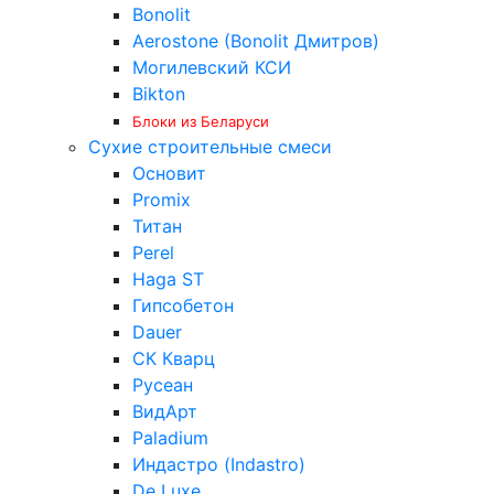
Bonolit
Aerostone (Bonolit Дмитров)
Могилевский КСИ
Bikton
Блоки из Беларуси
Сухие строительные смеси
Основит
Promix
Титан
Perel
Haga ST
Гипсобетон
Dauer
СК Кварц
Русеан
ВидАрт
Paladium
Индастро (Indastro)
De Luxe