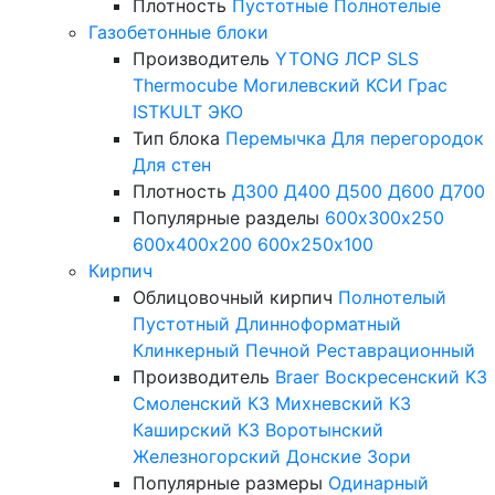
Плотность
Пустотные
Полнотелые
Газобетонные блоки
Производитель
YTONG
ЛСР
SLS
Thermocube
Могилевский КСИ
Грас
ISTKULT
ЭКО
Тип блока
Перемычка
Для перегородок
Для стен
Плотность
Д300
Д400
Д500
Д600
Д700
Популярные разделы
600х300х250
600х400х200
600х250х100
Кирпич
Облицовочный кирпич
Полнотелый
Пустотный
Длинноформатный
Клинкерный
Печной
Реставрационный
Производитель
Braer
Воскресенский КЗ
Смоленский КЗ
Михневский КЗ
Каширский КЗ
Воротынский
Железногорский
Донские Зори
Популярные размеры
Одинарный