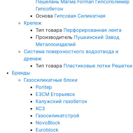
Пешелань
Магма
Forman
Гипсополимер
Гипсобетон
Основа
Гипсовая
Силикатная
Крепеж
Тип товара
Перфорированная лента
Производитель
Пушкинский Завод
Металлоизделий
Система поверхностного водоотвода и
дренаж
Тип товара
Пластиковые лотки
Решетки
Бренды
Газосиликатные блоки
Poritep
ЕЗСМ Егорьевск
Калужский газобетон
КСЗ
Газосиликатстрой
NovoBlock
Euroblock