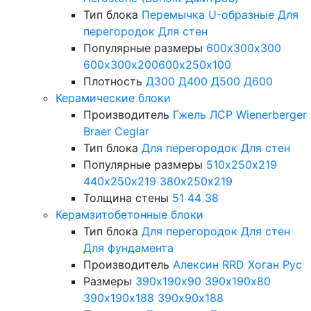
Тип блока
Перемычка
U-образные
Для
перегородок
Для стен
Популярные размеры
600х300х300
600х300х200
600х250х100
Плотность
Д300
Д400
Д500
Д600
Керамические блоки
Производитель
Гжель
ЛСР
Wienerberger
Braer
Ceglar
Тип блока
Для перегородок
Для стен
Популярные размеры
510х250х219
440х250х219
380х250х219
Толщина стены
51
44
38
Керамзитобетонные блоки
Тип блока
Для перегородок
Для стен
Для фундамента
Производитель
Алексин
RRD
Хоган Рус
Размеры
390х190х90
390х190х80
390х190х188
390х90х188