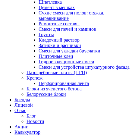
Шпатлевка
Цемент в мешках
Сухие смеси для полов: стяжка,
выравнивание
Ремонтные составы
Смеси для печей и каминов
Грунты
Кладочный раствор
Затирки и расшивки
Смеси для укладки брусчатки
Плиточные клеи
Гидроизоляционные смеси
Смеси для устройства штукатурного фасада
Пазогребневые плиты (ПГП)
Крепеж
Перфорированная лента
Блоки из ячеистого бетона
Белорусские блоки
Бренды
Лицевой
О нас
Блог
Новости
Акции
Калькулятор