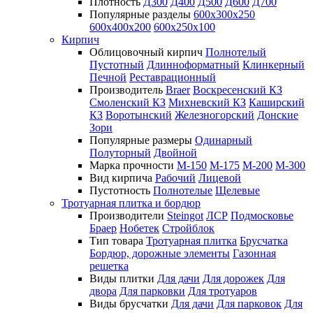
Плотность
Д300
Д400
Д500
Д600
Д700
Популярные разделы
600х300х250
600х400х200
600х250х100
Кирпич
Облицовочный кирпич
Полнотелый
Пустотный
Длинноформатный
Клинкерный
Печной
Реставрационный
Производитель
Braer
Воскресенский КЗ
Смоленский КЗ
Михневский КЗ
Каширский
КЗ
Воротынский
Железногорский
Донские
Зори
Популярные размеры
Одинарный
Полуторный
Двойной
Марка прочности
М-150
М-175
М-200
М-300
Вид кирпича
Рабочий
Лицевой
Пустотность
Полнотелые
Щелевые
Тротуарная плитка и бордюр
Производители
Steingot
ЛСР
Подмосковье
Браер
Нобетек
Стройблок
Тип товара
Тротуарная плитка
Брусчатка
Бордюр, дорожные элементы
Газонная
решетка
Виды плитки
Для дачи
Для дорожек
Для
двора
Для парковки
Для тротуаров
Виды брусчатки
Для дачи
Для парковок
Для