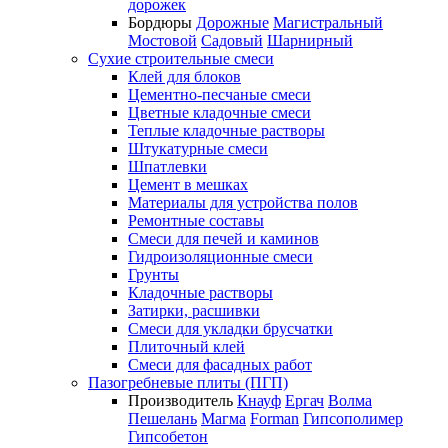
дорожек
Бордюры
Дорожные
Магистральный
Мостовой
Садовый
Шарнирный
Сухие строительные смеси
Клей для блоков
Цементно-песчаные смеси
Цветные кладочные смеси
Теплые кладочные растворы
Штукатурные смеси
Шпатлевки
Цемент в мешках
Материалы для устройства полов
Ремонтные составы
Смеси для печей и каминов
Гидроизоляционные смеси
Грунты
Кладочные растворы
Затирки, расшивки
Смеси для укладки брусчатки
Плиточный клей
Смеси для фасадных работ
Пазогребневые плиты (ПГП)
Производитель
Кнауф
Ергач
Волма
Пешелань
Магма
Forman
Гипсополимер
Гипсобетон