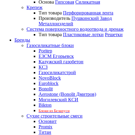
Основа
Гипсовая
Силикатная
Крепеж
Тип товара
Перфорированная лента
Производитель
Пушкинский Завод
Металлоизделий
Система поверхностного водоотвода и дренаж
Тип товара
Пластиковые лотки
Решетки
Бренды
Газосиликатные блоки
Poritep
ЕЗСМ Егорьевск
Калужский газобетон
КСЗ
Газосиликатстрой
NovoBlock
Euroblock
Bonolit
Aerostone (Bonolit Дмитров)
Могилевский КСИ
Bikton
Блоки из Беларуси
Сухие строительные смеси
Основит
Promix
Титан