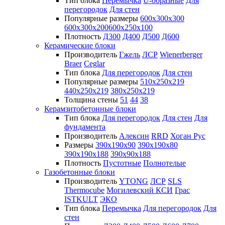
Тип блока
Перемычка
U-образные
Для
перегородок
Для стен
Популярные размеры
600х300х300
600х300х200
600х250х100
Плотность
Д300
Д400
Д500
Д600
Керамические блоки
Производитель
Гжель
ЛСР
Wienerberger
Braer
Ceglar
Тип блока
Для перегородок
Для стен
Популярные размеры
510х250х219
440х250х219
380х250х219
Толщина стены
51
44
38
Керамзитобетонные блоки
Тип блока
Для перегородок
Для стен
Для
фундамента
Производитель
Алексин
RRD
Хоган Рус
Размеры
390х190х90
390х190х80
390х190х188
390х90х188
Плотность
Пустотные
Полнотелые
Газобетонные блоки
Производитель
YTONG
ЛСР
SLS
Thermocube
Могилевский КСИ
Грас
ISTKULT
ЭКО
Тип блока
Перемычка
Для перегородок
Для
стен