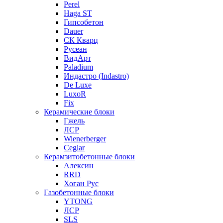
Perel
Haga ST
Гипсобетон
Dauer
СК Кварц
Русеан
ВидАрт
Paladium
Индастро (Indastro)
De Luxe
LuxoR
Fix
Керамические блоки
Гжель
ЛСР
Wienerberger
Ceglar
Керамзитобетонные блоки
Алексин
RRD
Хоган Рус
Газобетонные блоки
YTONG
ЛСР
SLS