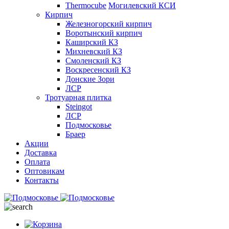
Thermocube
Могилевский КСИ
Кирпич
Железногорский кирпич
Воротынский кирпич
Каширский КЗ
Михневский КЗ
Смоленский КЗ
Воскресенский КЗ
Донские Зори
ЛСР
Тротуарная плитка
Steingot
ЛСР
Подмосковье
Браер
Акции
Доставка
Оплата
Оптовикам
Контакты