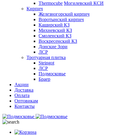
Thermocube
Могилевский КСИ
Кирпич
Железногорский кирпич
Воротынский кирпич
Каширский КЗ
Михневский КЗ
Смоленский КЗ
Воскресенский КЗ
Донские Зори
ЛСР
Тротуарная плитка
Steingot
ЛСР
Подмосковье
Браер
Акции
Доставка
Оплата
Оптовикам
Контакты