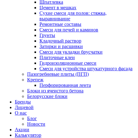
Шпатлевка
Цемент в мешках
Сухие смеси для полов: стяжка,
выравнивание
Ремонтные составы
Смеси для печей и каминов
Грунты
Кладочный раствор
Затирки и расшивки
Смеси для укладки брусчатки
Плиточные клеи
Гидроизоляционные смеси
Смеси для устройства штукатурного фасада
Пазогребневые плиты (ПГП)
Крепеж
Перфорированная лента
Блоки из ячеистого бетона
Белорусские блоки
Бренды
Лицевой
О нас
Блог
Новости
Акции
Калькулятор