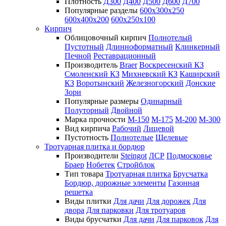
Плотность
Д300
Д400
Д500
Д600
Д700
Популярные разделы
600х300х250
600х400х200
600х250х100
Кирпич
Облицовочный кирпич
Полнотелый
Пустотный
Длинноформатный
Клинкерный
Печной
Реставрационный
Производитель
Braer
Воскресенский КЗ
Смоленский КЗ
Михневский КЗ
Каширский
КЗ
Воротынский
Железногорский
Донские
Зори
Популярные размеры
Одинарный
Полуторный
Двойной
Марка прочности
М-150
М-175
М-200
М-300
Вид кирпича
Рабочий
Лицевой
Пустотность
Полнотелые
Щелевые
Тротуарная плитка и бордюр
Производители
Steingot
ЛСР
Подмосковье
Браер
Нобетек
Стройблок
Тип товара
Тротуарная плитка
Брусчатка
Бордюр, дорожные элементы
Газонная
решетка
Виды плитки
Для дачи
Для дорожек
Для
двора
Для парковки
Для тротуаров
Виды брусчатки
Для дачи
Для парковок
Для