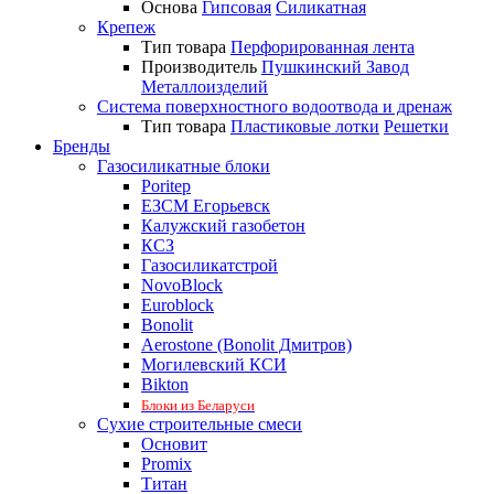
Основа
Гипсовая
Силикатная
Крепеж
Тип товара
Перфорированная лента
Производитель
Пушкинский Завод
Металлоизделий
Система поверхностного водоотвода и дренаж
Тип товара
Пластиковые лотки
Решетки
Бренды
Газосиликатные блоки
Poritep
ЕЗСМ Егорьевск
Калужский газобетон
КСЗ
Газосиликатстрой
NovoBlock
Euroblock
Bonolit
Aerostone (Bonolit Дмитров)
Могилевский КСИ
Bikton
Блоки из Беларуси
Сухие строительные смеси
Основит
Promix
Титан