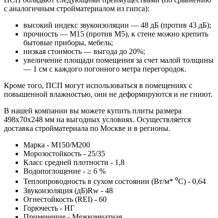
с аналогичным стройматериалом из гипса):
высокий индекс звукоизоляции — 48 дБ (против 43 дБ);
прочность — М15 (против М5), к стене можно крепить
бытовые приборы, мебель;
низкая стоимость — выгода до 20%;
увеличение площади помещения за счет малой толщины
— 1 см с каждого погонного метра перегородок.
Кроме того, ПСП могут использоваться в помещениях с
повышенной влажностью, они не деформируются и не гниют.
В нашей компании вы можете купить плиты размера
498х70х248 мм на выгодных условиях. Осуществляется
доставка стройматериала по Москве и в регионы.
Марка - М150/М200
Морозостойкость - 25/35
Класс средней плотности - 1,8
Водопоглощение - ≥ 6 %
Теплопроводность в сухом состоянии (Вт/м* ⁰С) - 0,64
Звукоизоляция (дБ)Rw - 48
Огнестойкость (REI) - 60
Горючесть - НГ
Применение - Межкомнатная