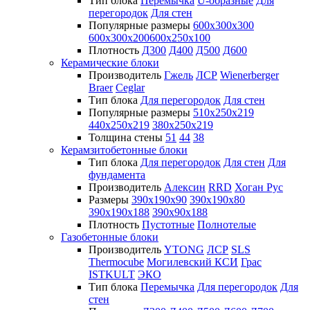
Тип блока
Перемычка
U-образные
Для
перегородок
Для стен
Популярные размеры
600х300х300
600х300х200
600х250х100
Плотность
Д300
Д400
Д500
Д600
Керамические блоки
Производитель
Гжель
ЛСР
Wienerberger
Braer
Ceglar
Тип блока
Для перегородок
Для стен
Популярные размеры
510х250х219
440х250х219
380х250х219
Толщина стены
51
44
38
Керамзитобетонные блоки
Тип блока
Для перегородок
Для стен
Для
фундамента
Производитель
Алексин
RRD
Хоган Рус
Размеры
390х190х90
390х190х80
390х190х188
390х90х188
Плотность
Пустотные
Полнотелые
Газобетонные блоки
Производитель
YTONG
ЛСР
SLS
Thermocube
Могилевский КСИ
Грас
ISTKULT
ЭКО
Тип блока
Перемычка
Для перегородок
Для
стен