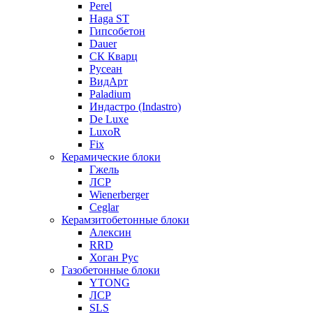
Perel
Haga ST
Гипсобетон
Dauer
СК Кварц
Русеан
ВидАрт
Paladium
Индастро (Indastro)
De Luxe
LuxoR
Fix
Керамические блоки
Гжель
ЛСР
Wienerberger
Ceglar
Керамзитобетонные блоки
Алексин
RRD
Хоган Рус
Газобетонные блоки
YTONG
ЛСР
SLS