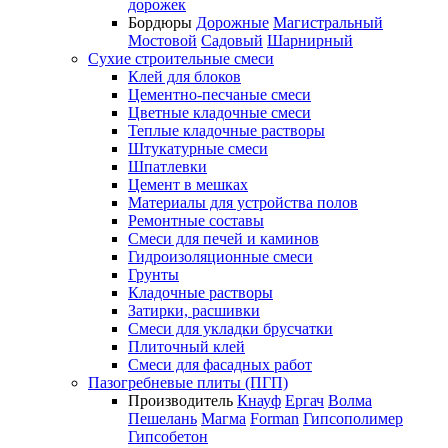
дорожек
Бордюры
Дорожные
Магистральный
Мостовой
Садовый
Шарнирный
Сухие строительные смеси
Клей для блоков
Цементно-песчаные смеси
Цветные кладочные смеси
Теплые кладочные растворы
Штукатурные смеси
Шпатлевки
Цемент в мешках
Материалы для устройства полов
Ремонтные составы
Смеси для печей и каминов
Гидроизоляционные смеси
Грунты
Кладочные растворы
Затирки, расшивки
Смеси для укладки брусчатки
Плиточный клей
Смеси для фасадных работ
Пазогребневые плиты (ПГП)
Производитель
Кнауф
Ергач
Волма
Пешелань
Магма
Forman
Гипсополимер
Гипсобетон