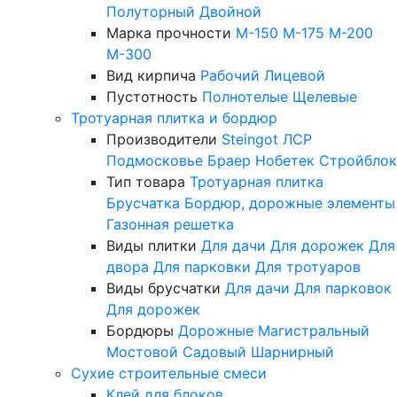
Полуторный
Двойной
Марка прочности
М-150
М-175
М-200
М-300
Вид кирпича
Рабочий
Лицевой
Пустотность
Полнотелые
Щелевые
Тротуарная плитка и бордюр
Производители
Steingot
ЛСР
Подмосковье
Браер
Нобетек
Стройблок
Тип товара
Тротуарная плитка
Брусчатка
Бордюр, дорожные элементы
Газонная решетка
Виды плитки
Для дачи
Для дорожек
Для
двора
Для парковки
Для тротуаров
Виды брусчатки
Для дачи
Для парковок
Для дорожек
Бордюры
Дорожные
Магистральный
Мостовой
Садовый
Шарнирный
Сухие строительные смеси
Клей для блоков