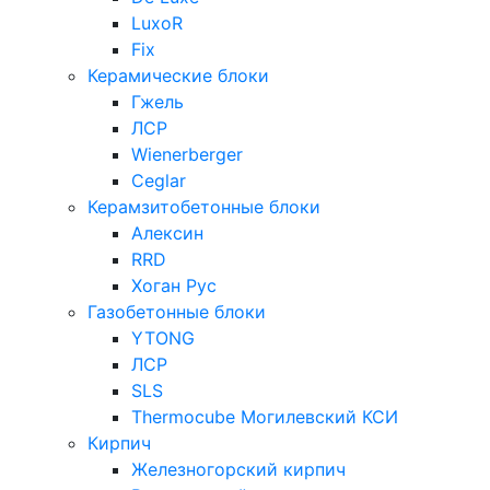
LuxoR
Fix
Керамические блоки
Гжель
ЛСР
Wienerberger
Ceglar
Керамзитобетонные блоки
Алексин
RRD
Хоган Рус
Газобетонные блоки
YTONG
ЛСР
SLS
Thermocube
Могилевский КСИ
Кирпич
Железногорский кирпич