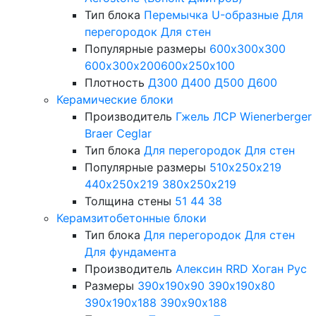
Тип блока
Перемычка
U-образные
Для
перегородок
Для стен
Популярные размеры
600х300х300
600х300х200
600х250х100
Плотность
Д300
Д400
Д500
Д600
Керамические блоки
Производитель
Гжель
ЛСР
Wienerberger
Braer
Ceglar
Тип блока
Для перегородок
Для стен
Популярные размеры
510х250х219
440х250х219
380х250х219
Толщина стены
51
44
38
Керамзитобетонные блоки
Тип блока
Для перегородок
Для стен
Для фундамента
Производитель
Алексин
RRD
Хоган Рус
Размеры
390х190х90
390х190х80
390х190х188
390х90х188