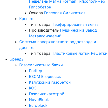
Пешелань
Магма
Forman
Гипсополимер
Гипсобетон
Основа
Гипсовая
Силикатная
Крепеж
Тип товара
Перфорированная лента
Производитель
Пушкинский Завод
Металлоизделий
Система поверхностного водоотвода и
дренаж
Тип товара
Пластиковые лотки
Решетки
Бренды
Газосиликатные блоки
Poritep
ЕЗСМ Егорьевск
Калужский газобетон
КСЗ
Газосиликатстрой
NovoBlock
Euroblock