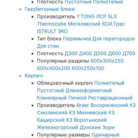
Плотность
Пустотные
Полнотелые
Газобетонные блоки
Производитель
YTONG
ЛСР
SLS
Thermocube
Могилевский КСИ
Грас
ISTKULT
ЭКО
Тип блока
Перемычка
Для перегородок
Для стен
Плотность
Д300
Д400
Д500
Д600
Д700
Популярные разделы
600х300х250
600х400х200
600х250х100
Кирпич
Облицовочный кирпич
Полнотелый
Пустотный
Длинноформатный
Клинкерный
Печной
Реставрационный
Производитель
Braer
Воскресенский КЗ
Смоленский КЗ
Михневский КЗ
Каширский КЗ
Воротынский
Железногорский
Донские Зори
Популярные размеры
Одинарный