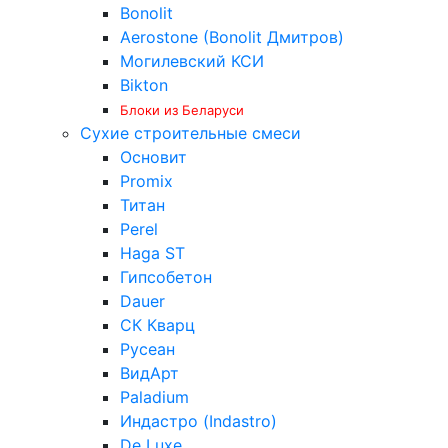
Bonolit
Aerostone (Bonolit Дмитров)
Могилевский КСИ
Bikton
Блоки из Беларуси
Сухие строительные смеси
Основит
Promix
Титан
Perel
Haga ST
Гипсобетон
Dauer
СК Кварц
Русеан
ВидАрт
Paladium
Индастро (Indastro)
De Luxe